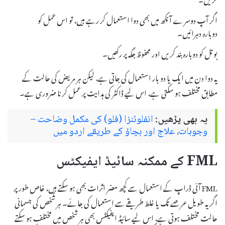
اگر آپ دوسرے آنکھ میں بھی دوا استعمال کر رہے ہیں، تو اس عمل کو
دوبارہ دہرائیں۔
بوتل کو دوبارہ بند کریں اور محفوظ جگہ پر رکھیں۔
یہ دوا دن میں ایک یا دو بار استعمال کی جاتی ہے، لیکن ہر مریض کی حالت کے
مطابق مختلف ہو سکتی ہے، اس لیے ڈاکٹر کی ہدایت پر عمل کرنا ضروری ہے۔
یہ بھی پڑھیں:
انفلوئنزا (فلو) کی مکمل وضاحت –
وجوہات، علاج اور بچاؤ کے طریقے اردو میں
FML کے ممکنہ سائیڈ ایفیکٹس
FML آئی ڈراپ کے استعمال سے کچھ مضر اثرات بھی ہو سکتے ہیں، خاص طور پر
اگر یہ طویل عرصے تک یا غلط طریقے سے استعمال کی جائے۔ ہر شخص کی جسمانی
حالت مختلف ہوتی ہے، اس لیے سائیڈ ایفیکٹس بھی ہر شخص میں مختلف ہو سکتے