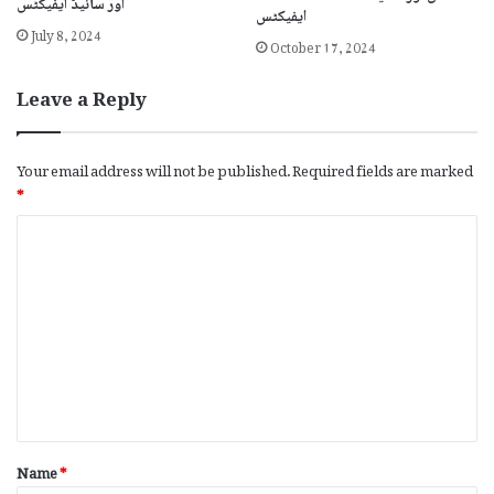
اور سائیڈ ایفیکٹس
ایفیکٹس
July 8, 2024
October 17, 2024
Leave a Reply
Your email address will not be published.
Required fields are marked
*
C
o
m
m
e
n
t
*
Name
*