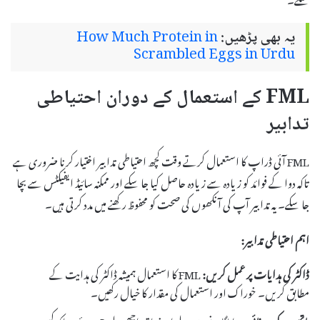
یہ بھی پڑھیں:
How Much Protein in
Scrambled Eggs in Urdu
FML کے استعمال کے دوران احتیاطی
تدابیر
FML آئی ڈراپ کا استعمال کرتے وقت کچھ احتیاطی تدابیر اختیار کرنا ضروری ہے
تاکہ دوا کے فوائد کو زیادہ سے زیادہ حاصل کیا جا سکے اور ممکنہ سائیڈ ایفیکٹس سے بچا
جا سکے۔ یہ تدابیر آپ کی آنکھوں کی صحت کو محفوظ رکھنے میں مدد کرتی ہیں۔
اہم احتیاطی تدابیر:
ڈاکٹر کی ہدایات پر عمل کریں:
FML کا استعمال ہمیشہ ڈاکٹر کی ہدایت کے
مطابق کریں۔ خوراک اور استعمال کی مقدار کا خیال رکھیں۔
ہاتھوں کی صفائی:
دوا لگانے سے پہلے اپنے ہاتھ اچھی طرح دھوئیں تاکہ کسی