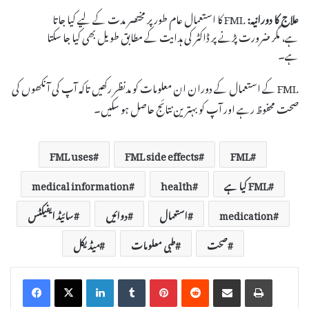
علاج کا دورانیہ:
FML کا استعمال عام طور پر مختصر مدت کے لیے کیا جاتا
ہے، مگر ضرورت پڑنے پر ڈاکٹر کی ہدایت کے مطابق طویل بھی کیا جا سکتا
ہے۔
FML کے استعمال کے دوران ان معلومات کو مدنظر رکھیں تاکہ آپ کی آنکھوں کی
صحت محفوظ رہے اور آپ کو بہترین نتائج حاصل ہو سکیں۔
FML uses
FML side effects
FML
FML کیا ہے
health
medical information
medication
استعمال
دوائیں
سائیڈ ایفیکٹس
صحت
طبی معلومات
میڈیکل
LinkedIn
Tumblr
Pinterest
Reddit
Share via Email
Print