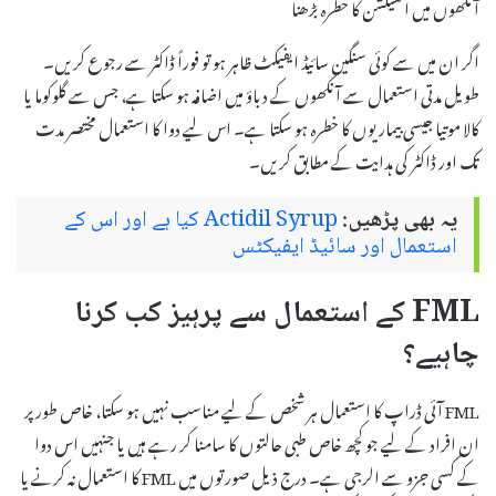
آنکھوں میں انفیکشن کا خطرہ بڑھنا
اگر ان میں سے کوئی سنگین سائیڈ ایفیکٹ ظاہر ہو تو فوراً ڈاکٹر سے رجوع کریں۔
طویل مدتی استعمال سے آنکھوں کے دباؤ میں اضافہ ہو سکتا ہے، جس سے گلوکوما یا
کالا موتیا جیسی بیماریوں کا خطرہ ہو سکتا ہے۔ اس لیے دوا کا استعمال مختصر مدت
تک اور ڈاکٹر کی ہدایت کے مطابق کریں۔
یہ بھی پڑھیں:
Actidil Syrup کیا ہے اور اس کے
استعمال اور سائیڈ ایفیکٹس
FML کے استعمال سے پرہیز کب کرنا
چاہیے؟
FML آئی ڈراپ کا استعمال ہر شخص کے لیے مناسب نہیں ہو سکتا، خاص طور پر
ان افراد کے لیے جو کچھ خاص طبی حالتوں کا سامنا کر رہے ہیں یا جنہیں اس دوا
کے کسی جزو سے الرجی ہے۔ درج ذیل صورتوں میں FML کا استعمال نہ کرنے یا