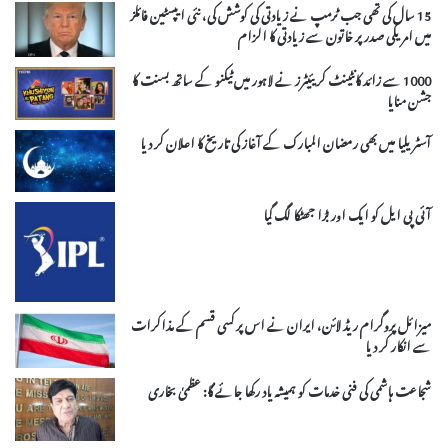
15 سال کی تھی جب ٹرمپ نے زیادتی کی کوشش کی، نئی ایپسٹین فائلز
میں امریکی صدر پر خاتون سے زیادتی کا الزام
1000 سے زائد کانٹینٹ کریئیٹرز نے لاہور میں ٹیکنو کے ساتھ بسنت کا
جشن منایا
آسٹریلیا میں بھی رمضان المبارک کے آغاز کی تاریخ کا اعلان کر دیا
آئی پی ایل کو ایک اور بڑا جھٹکا لگ گیا
میزائل پروگرام ریڈ لائن، ایران نے اس پر کسی قسم کے مذاکرات
سے انکار کر دیا
شجاعت ہاشمی کی فنی خدمات کو ہمیشہ یاد رکھا جائے گا: عظمیٰ بخاری