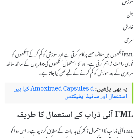
سوزش
جلن
خارش
سرخی
FML آنکھوں میں متاثرہ حصے پر کام کرتی ہے اور سوزش کو کم کرکے آنکھوں کو
فوری راحت فراہم کرتی ہے۔ دوا کا استعمال آنکھوں کی بیماریوں کے ساتھ ساتھ
سرجری کے بعد سوزش کو کم کرنے کے لیے بھی کیا جاتا ہے۔
یہ بھی پڑھیں:
Amoximed Capsules d کیا ہیں –
استعمال اور سائیڈ ایفیکٹس
FML آئی ڈراپ کے استعمال کا طریقہ
FML آئی ڈراپ کا استعمال ڈاکٹر کی ہدایات کے مطابق کرنا چاہیے۔ اس دوا کو