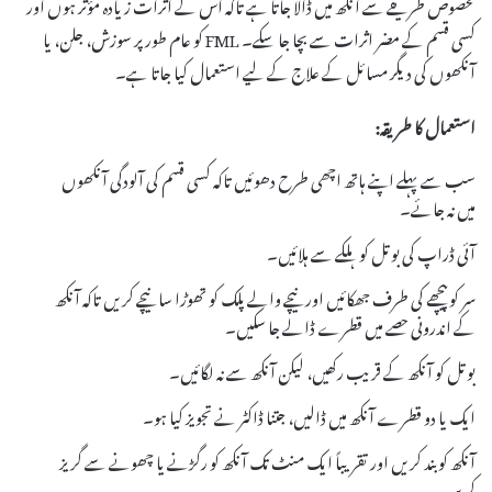
مخصوص طریقے سے آنکھ میں ڈالا جاتا ہے تاکہ اس کے اثرات زیادہ مؤثر ہوں اور
کسی قسم کے مضر اثرات سے بچا جا سکے۔ FML کو عام طور پر سوزش، جلن، یا
آنکھوں کی دیگر مسائل کے علاج کے لیے استعمال کیا جاتا ہے۔
استعمال کا طریقہ:
سب سے پہلے اپنے ہاتھ اچھی طرح دھوئیں تاکہ کسی قسم کی آلودگی آنکھوں
میں نہ جائے۔
آئی ڈراپ کی بوتل کو ہلکے سے ہلائیں۔
سر کو پیچھے کی طرف جھکائیں اور نیچے والے پلک کو تھوڑا سا نیچے کریں تاکہ آنکھ
کے اندرونی حصے میں قطرے ڈالے جا سکیں۔
بوتل کو آنکھ کے قریب رکھیں، لیکن آنکھ سے نہ لگائیں۔
ایک یا دو قطرے آنکھ میں ڈالیں، جتنا ڈاکٹر نے تجویز کیا ہو۔
آنکھ کو بند کریں اور تقریباً ایک منٹ تک آنکھ کو رگڑنے یا چھونے سے گریز
کریں۔