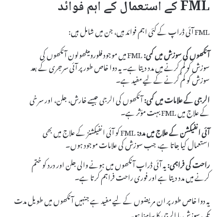
FML کے استعمال کے اہم فوائد
FML آئی ڈراپ کے کئی اہم فوائد ہیں، جن میں شامل ہیں:
آنکھوں کی سوزش میں کمی:
FML میں موجود فلورومیٹھولون آنکھوں کی
سوزش کو کم کرنے میں مدد دیتا ہے۔ یہ دوا خاص طور پر آئی سرجری کے بعد
سوزش کو کم کرنے کے لیے مفید ہے۔
الرجی کے علامات میں کمی:
آنکھوں کی الرجی جیسے خارش، جلن، اور سرخی
کے علاج میں FML بہت مؤثر ہے۔
آئی انفیکشن کے علاج میں مدد:
FML کو آئی انفیکشنز کے علاج میں بھی
استعمال کیا جاتا ہے، جب سوزش کی علامات موجود ہوں۔
راحت کی فراہمی:
یہ آئی ڈراپ آنکھوں میں ہونے والی جلن اور درد کو ختم
کرنے میں مدد دیتا ہے اور فوری راحت فراہم کرتا ہے۔
یہ دوا خاص طور پر ان مریضوں کے لیے مفید ہے جنہیں آنکھوں میں طویل مدت
تک سوزش یا الرجی کا سامنا ہو۔