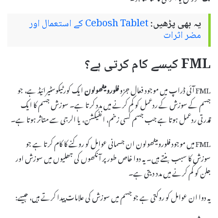
یہ بھی پڑھیں:
Cebosh Tablet کے استعمال اور
مضر اثرات
FML کیسے کام کرتی ہے؟
FML آئی ڈراپ میں موجود فعال جزو
فلورومیٹھولون
ایک کورٹیکوسٹیرائیڈ ہے، جو
جسم کے سوزش کے ردعمل کو کم کرنے میں مدد کرتا ہے۔ سوزش جسم کا ایک
قدرتی ردعمل ہوتا ہے جب جسم کسی زخم، انفیکشن، یا الرجی سے متاثر ہوتا ہے۔
FML میں موجود فلورومیٹھولون ان جسمانی عوامل کو روکنے کا کام کرتا ہے جو
سوزش کا سبب بنتے ہیں۔ یہ دوا خاص طور پر آنکھوں کی جھلیوں میں سوزش اور
جلن کو کم کرنے میں مدد دیتی ہے۔
یہ دوا ان عوامل کو روکتی ہے جو جسم میں سوزش کی علامات پیدا کرتے ہیں، جیسے: