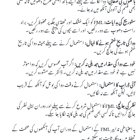
بھی قسم کی آلودگی آنکھ میں نہ جائے۔
سٹوریج کی ہدایات:
FML کو ایک خشک اور ٹھنڈی جگہ پر محفوظ کریں، براہ
راست دھوپ سے دور رکھیں، اور اسے بچوں کی پہنچ سے دور رکھیں۔
دوا کی تاریخ ختم ہونے کا خیال:
استعمال کرنے سے پہلے ہمیشہ دوا کی تاریخ
ختم ہونے کی جانچ کریں۔
خود سے دوا کی مقدار میں تبدیلی نہ کریں:
اگر آپ محسوس کریں کہ دوا مؤثر
نہیں ہے، تو خود سے مقدار میں تبدیلی نہ کریں۔ ڈاکٹر سے مشورہ کریں۔
آئی ڈراپ کا استعمال:
استعمال کرتے وقت دوا کی بوتل کو آنکھ کے قریب
لائیں، لیکن آنکھ سے نہ لگائیں۔
نظر کی جانچ:
FML کا استعمال شروع کرنے سے پہلے اور دوران اپنی نظر کی
جانچ کروائیں تاکہ کسی بھی قسم کی تبدیلی کا پتہ لگایا جا سکے۔
یہ احتیاطی تدابیر FML کے استعمال کے دوران آپ کی آنکھوں کی صحت کے
تحفظ میں مددگار ثابت ہو سکتی ہیں۔