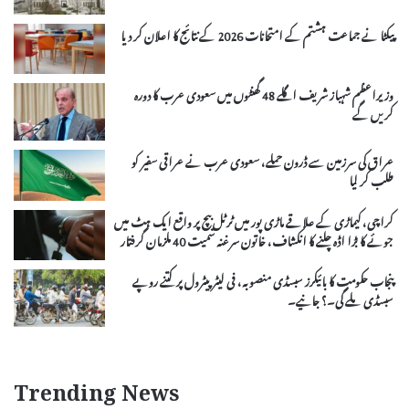
پیکٹا نے جماعت ہشتم کے امتحانات 2026 کے نتائج کا اعلان کر دیا
وزیراعظم شہباز شریف اگلے 48 گھنٹوں میں سعودی عرب کا دورہ
کریں گے
عراق کی سرزمین سے ڈرون حملے، سعودی عرب نے عراقی سفیر کو
طلب کر لیا
کراچی، کیماڑی کے علاقے ماڑی پور میں ٹرٹل بیچ پر واقع ایک ہٹ میں
جوئے کا بڑا اڈہ چلنے کا انکشاف، خاتون سرغنہ سمیت 40 ملزمان گرفتار
پنجاب حکومت کا بائیکرز سبسڈی منصوبہ، فی لیٹر پیٹرول پر کتنے روپے
سبسڈی ملے گی۔؟ جانیے۔
Trending News