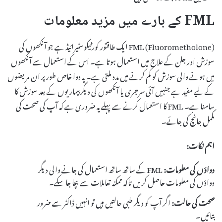
FML کے بارے میں مزید معلومات
FML (Fluorometholone) ایک طاقتور کورٹیکوسٹیرائیڈ ہے جو آنکھوں کی
سوزش اور جلن کے علاج میں استعمال ہوتا ہے۔ اس کے استعمال سے آنکھوں
میں ہونے والی سوزش کو کم کرنے میں مدد ملتی ہے۔ یہ دوا خاص طور پر ان مریضوں
کے لیے مفید ہے جنہیں آئی سرجری یا آنکھوں کی دیگر بیماریوں کے بعد سوزش کا
سامنا ہے۔ FML کا استعمال کرنے سے پہلے یہ ضروری ہے کہ آپ کی صحت کی
مکمل جانچ کی جائے۔
اہم نکات:
دواؤں کی معلومات:
FML کے ساتھ ساتھ استعمال کی جانے والی دیگر
دواؤں کی معلومات حاصل کریں تاکہ ممکنہ تعاملات سے بچا جا سکے۔
صحت کی حالت:
اگر آپ کو دیگر طبی حالتیں ہیں تو انہیں ڈاکٹر سے ضرور
بتائیں۔