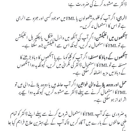
ڈاکٹر سے مشورہ کرنے کی ضرورت ہے:
الرجی:
اگر آپ کو فلورومیٹھولون یا FML میں موجود کسی اور جزو سے الرجی
ہے تو اس کا استعمال نہ کریں۔
آنکھوں میں انفیکشن:
اگر آپ کی آنکھ میں وائرل، فنگل، یا بیکٹیریل انفیکشن
ہے تو FML کا استعمال نہ کریں، کیونکہ اس سے انفیکشن بڑھ سکتا ہے۔
آنکھوں کے دباؤ کا مسئلہ:
اگر آپ کو گلوکوما ہے یا آنکھوں کا دباؤ بڑھنے کا
مسئلہ ہے تو FML کا استعمال ڈاکٹر کی نگرانی میں کریں، کیونکہ یہ دوا آنکھوں
کے دباؤ میں مزید اضافہ کر سکتی ہے۔
حمل اور دودھ پلانے والی خواتین:
اگر آپ حاملہ ہیں یا دودھ پلانے والی ہیں تو
FML کا استعمال کرنے سے پہلے ڈاکٹر سے مشورہ کریں، کیونکہ یہ دوا بچے پر
اثر انداز ہو سکتی ہے۔
یہ ضروری ہے کہ آپ FML کا استعمال شروع کرنے سے پہلے اپنے ڈاکٹر کو تمام
طبی حالتوں کے بارے میں آگاہ کریں تاکہ آپ کے لیے بہترین علاج فراہم کیا جا
سکے۔