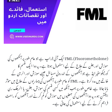
FML (Fluorometholone) ایک آئی ڈراپ ہے جو عام طور پر آنکھوں کی
سوزش اور جلن کے علاج کے لیے استعمال ہوتا ہے۔ یہ دوا ایک قسم کا
کورٹیکوسٹیرائیڈ ہے جو آنکھوں کے اندرونی مسائل جیسے سوزش اور الرجی کے
خاتمے میں مدد کرتا ہے۔ FML کو عام طور پر آنکھوں کی بیماریوں کے علاج میں مؤثر
مانا جاتا ہے، خاص طور پر جب آنکھ میں کسی قسم کی سوزش، جلن، یا الرجک ری
ایکشن ہو۔ یہ دوا آنکھوں کی جھلیوں میں سوزش کو کم کرنے اور آنکھوں کو راحت
فراہم کرنے کے لیے استعمال کی جاتی ہے۔