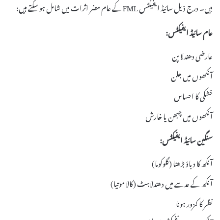
ہیں۔ درج ذیل سائیڈ ایفیکٹس FML کے عام مضر اثرات میں شامل ہو سکتے ہیں:
عام سائیڈ ایفیکٹس:
عارضی دھندلا پن
آنکھوں میں جلن
خشکی کا احساس
آنکھوں میں چبھن یا خارش
سنگین سائیڈ ایفیکٹس:
آنکھ کا دباؤ بڑھنا (گلوکوما)
آنکھ کے عدسے میں دھندلاہٹ (کالا موتیا)
نظر کا کمزور ہونا