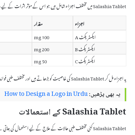
Salashia Tablet میں مختلف اجزاء شامل ہیں جو اس کے مؤثر اثرات کے لیے ذمہ دار ہیں۔ اس کی composition درج ذیل ہے:
اجزاء
مقدار
ایکسٹریکٹ A
100 mg
ایکسٹریکٹ B
200 mg
ایکسٹریکٹ C
50 mg
یہ اجزاء مل کر Salashia Tablet کی خاصیت کو بڑھاتے ہیں اور مختلف طبی فوائد فراہم کرتے ہیں۔
یہ بھی پڑھیں:
How to Design a Logo in Urdu
Salashia Tablet کے استعمالات
Salashia Tablet کئی مختلف طبی حالات کے علاج کے لیے استعمال کی جاتی ہے۔ اس کے اہم استعمالات میں شامل ہیں: