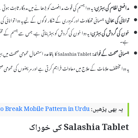
مدافعتی نظام کی بہتری:
یہ دوا جسم کی قوت مدافعت کو بڑھانے میں مددگار ثابت ہوتی
توانائی کی بحالی:
جسمانی تھکاوٹ اور کمزوری کے شکار لوگوں کے لیے یہ دوا توانائی کی 
خون کی گردش کی بہتری:
یہ دوا خون کی گردش کو بہتر بناتی ہے، جس سے جسم کے مخ
ہے۔
جسمانی صحت کے فوائد:
Salashia Tablet کا باقاعدہ استعمال عمومی صحت میں بہتری لاتا ہے اور کئی بیماریوں سے بچاتا ہے۔
یہ دوا مختلف علامات کے علاج میں معاونت فراہم کرتی ہے اور مریضوں کی عمومی 
یہ بھی پڑھیں:
o Break Mobile Pattern in Urdu
Salashia Tablet کی خوراک