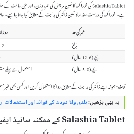
Salashia Tablet کی خوراک کا تعین مریض کی عمر، وزن، اور طبی حالت کے م
ہے۔ خوراک کی درست مقدار کا تعین ڈاکٹر کی ہدایت کے مطابق کیا جانا چاہیے۔ عام
عمر کی حد
روزان
بالغ
1-2 گول
بچے (6-12 سال)
½
بچے (0-5 سال)
استعمال سے پہلے مشو
نوٹ:
ہمیشہ اپنے ڈاکٹر کی ہدایت کے مطابق دوا کا استعمال کریں اور کسی بھی غیر 
یہ بھی پڑھیں:
ہلدی والا دودھ کے فوائد اور استعمالات ار
Salashia Tablet کے ممکنہ سائیڈ ایفیکٹس