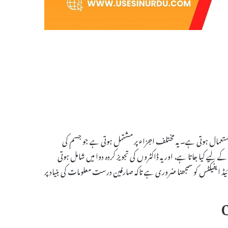
 لیے استعمال ہوتی ہے۔ یہ مختلف اجزاء پر مشتمل ہوتی ہے جو جسم کی
 لیے کیا جاتا ہے، اور یہ ڈاکٹروں کی تجویز کردہ دوا میں شامل ہوتی
ممکنہ سائیڈ ایفیکٹس کو سمجھنا ضروری ہے تاکہ صارفین درست معلومات کی بنیاد پر