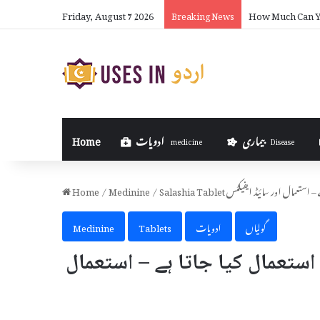
Friday, August 7 2026
How Much Can Yo
Breaking News
بیماری
ادویات
Home
medicine
Disease
 جاتا ہے – استعمال اور سائیڈ ایفیکٹس
/
Medinine
/
Home
گولیاں
ادویات
Tablets
Medinine
ے اور کیوں استعمال کیا جاتا ہے – استعمال