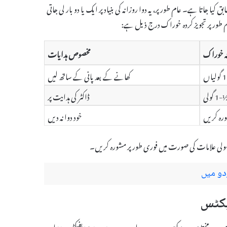
طابق کیا جاتا ہے۔ عام طور پر، یہ دوا روزانہ کی بنیاد پر ایک یا دو بار لی جاتی
 طور پر تجویز کردہ خوراک درج ذیل ہے:
ہ خوراک
مخصوص ہدایات
یاں
کھانے کے بعد پانی کے ساتھ لیں
-1 گولی
ڈاکٹر کی ہدایت پر
رہ کریں
خود دوا نہ دیں
معمولی علامات کی صورت میں فوری طور پر مشورہ کریں۔
دو میں