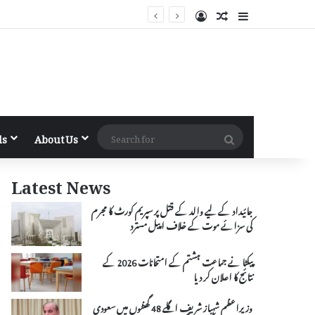
Log In
Random Article
Sidebar
Search
ls
About Us
for
Latest News
جائیداد کے لیے والد کے قتل پر سپریم کورٹ کا مجرم
کی سزائے موت کے خلاف اپیل مسترد
پیکٹا نے جماعت ہشتم کے امتحانات 2026 کے
نتائج کا اعلان کر دیا
وزیراعظم شہباز شریف اگلے 48 گھنٹوں میں سعودی