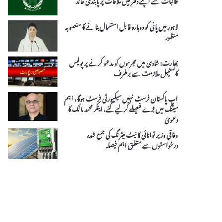
لاہور میں پانی کو دوبارہ قابل استعمال بنانے کا منصوبہ
منظور
بھارت: شادی میں مجرموں کو مدعو کرنے پر پولیس
کانسٹیبل ملازمت سے برطرف
اب پاکستان فرسٹ نہیں سیکیورٹی فرسٹ ہوگا، اہم
میٹنگ میں بڑے فیصلے کرلیے گئے، اینکر محمد مالک کا
دعویٰ
وفاقی وزیر توانائی کا نیٹ میٹرنگ کی جمع شدہ
درخواستوں سے متعلق اہم فیصلہ