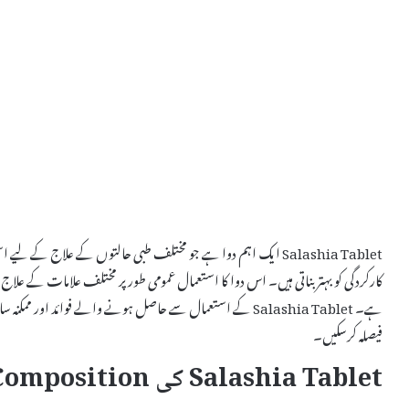
Salashia Tablet ایک اہم دوا ہے جو مختلف طبی حالتوں کے علاج کے
کارکردگی کو بہتر بناتی ہیں۔ اس دوا کا استعمال عمومی طور پر مختلف علامات کے علاج کے
ہے۔ Salashia Tablet کے استعمال سے حاصل ہونے والے فوائد اور 
فیصلہ کرسکیں۔
Salashia Tablet کی Composition