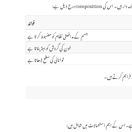
فوائد
جسم کے مدافعتی نظام کو مضبوط کرتا ہے
خون کی گردش کو بہتر بناتا ہے
توانائی کی سطح بڑھاتا ہے