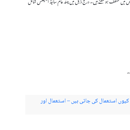
 جو ہر مریض میں مختلف ہو سکتے ہیں۔ درج ذیل میں چند عام سائیڈ ایفیکٹس شامل
۔
Amox کیا ہیں اور کیوں استعمال کی جاتی ہیں – استعمال اور