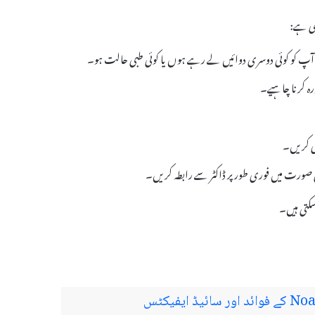
گر آپ کو کوئی دوسری دوائیں لے رہے ہوں یا کوئی طبی حالت ہو۔
رہ کرنا چاہیے۔
دی کریں۔
صورت میں فوری طور پر ڈاکٹر سے رابطہ کریں۔
سکتی ہیں۔
یفیکٹس