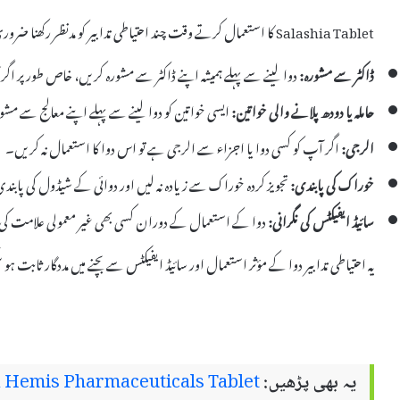
Salashia Tablet کا استعمال کرتے وقت چند احتیاطی تدابیر کو مدنظر رکھنا ضروری ہے:
ڈاکٹر سے مشورہ:
دوا لینے سے پہلے ہمیشہ اپنے ڈاکٹر سے مشورہ کریں، خاص طور پر ا
حاملہ یا دودھ پلانے والی خواتین:
ایسی خواتین کو دوا لینے سے پہلے اپنے معالج سے مشو
الرجی:
اگر آپ کو کسی دوا یا اجزاء سے الرجی ہے تو اس دوا کا استعمال نہ کریں۔
خوراک کی پابندی:
تجویز کردہ خوراک سے زیادہ نہ لیں اور دوائی کے شیڈول کی پابن
سائیڈ ایفیکٹس کی نگرانی:
دوا کے استعمال کے دوران کسی بھی غیر معمولی علامت کی 
یہ احتیاطی تدابیر دوا کے مؤثر استعمال اور سائیڈ ایفیکٹس سے بچنے میں مددگار ثابت ہو 
یہ بھی پڑھیں:
Noa Hemis Pharmaceuticals Tablet کے فوائد اور سائیڈ ا