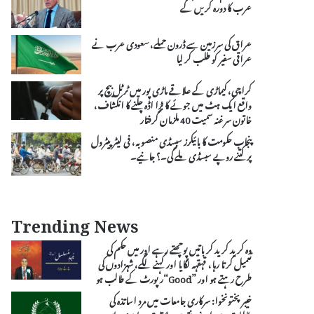
عرب کا دورہ کریں گے
عراق کی سرزمین سے ڈرون حملے، سعودی عرب نے
عراقی سفیر کو طلب کر لیا
کراچی، کیماڑی کے علاقے ماڑی پور میں ٹرٹل بیچ پر
واقع ایک ہٹ میں جوئے کا بڑا اڈہ چلنے کا انکشاف،
خاتون سرغنہ سمیت 40 ملزمان گرفتار
پنجاب حکومت کا بائیکرز سبسڈی منصوبہ، فی لیٹر پیٹرول
پر کتنے روپے سبسڈی ملے گی۔؟ جانیے۔
Trending News
وہ کرید کرید کر باتیں پوچھتے رہے اور میں حکم کی
تعمیل کرتا رہا، قہقہہ لگایا اور کہنے لگے، شہزادوں کی
طرح رہتے ہو اور ”Good“رپورٹ کے طالب ہو
خیبر پختونخوا: سرکاری جامعات میں مرد اساتذہ کی
طالبات سے اپنے دفتر میں ملاقات پر پابندی عائد