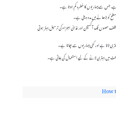
 ہے، جس سے بیماریوں کا خطرہ کم ہوتا ہے۔
سطح کو بڑھانے میں مدد دیتی ہے۔
تلف حصوں تک آکسیجن اور غذائی اجزاء کی ترسیل بہتر ہوتی
صحت میں بہتری لانے کے لیے استعمال کی جاتی ہے۔
How t