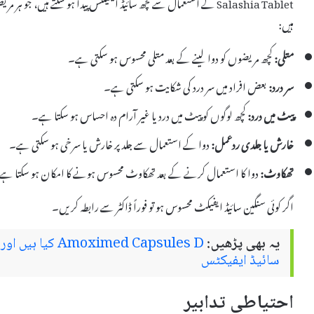
Salashia Tablet کے استعمال سے کچھ سائیڈ ایفیکٹس پیدا ہو سکتے ہیں،
ہیں:
متلی:
کچھ مریضوں کو دوا لینے کے بعد متلی محسوس ہو سکتی ہے۔
سر درد:
بعض افراد میں سر درد کی شکایت ہو سکتی ہے۔
پیٹ میں درد:
کچھ لوگوں کو پیٹ میں درد یا غیر آرام دہ احساس ہو سکتا ہے۔
خارش یا جلدی ردعمل:
دوا کے استعمال سے جلد پر خارش یا سرخی ہو سکتی ہے۔
تھکاوٹ:
دوا کا استعمال کرنے کے بعد تھکاوٹ محسوس ہونے کا امکان ہو سکتا ہے
اگر کوئی سنگین سائیڈ ایفیکٹ محسوس ہو تو فوراً ڈاکٹر سے رابطہ کریں۔
یہ بھی پڑھیں:
imed Capsules D
سائیڈ ایفیکٹس
احتیاطی تدابیر