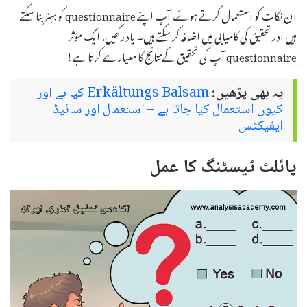
ان نکات کو استعمال کرتے ہوئے، آپ اپنے questionnaire کو بہتر بنا سکتے
ہیں اور تحقیق کی کامیابی میں اضافہ کر سکتے ہیں۔ یاد رکھیں، ایک مؤثر
questionnaire آپ کی تحقیق کے نتائج کا معیار طے کرتا ہے!
یہ بھی پڑھیں:
Erkältungs Balsam کیا ہے اور
کیوں استعمال کیا جاتا ہے – استعمال اور سائیڈ
ایفیکٹس
پائلٹ ٹیسٹنگ کا عمل