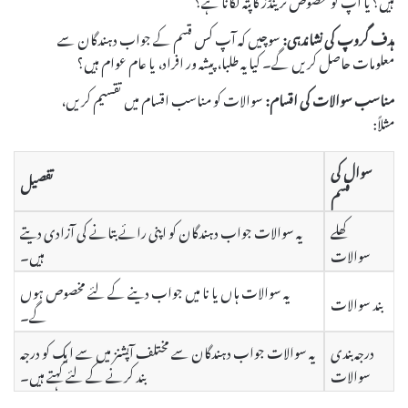
ہدف گروپ کی نشاندہی:
سوچیں کہ آپ کس قسم کے جواب دہندگان سے
معلومات حاصل کریں گے۔ کیا یہ طلبا، پیشہ ور افراد، یا عام عوام ہیں؟
مناسب سوالات کی اقسام:
سوالات کو مناسب اقسام میں تقسیم کریں،
مثلاً:
سوال کی
تفصیل
قسم
کھلے
یہ سوالات جواب دہندگان کو اپنی رائے بتانے کی آزادی دیتے
سوالات
ہیں۔
یہ سوالات ہاں یا نا میں جواب دینے کے لئے مخصوص ہوں
بند سوالات
گے۔
درجہ بندی
یہ سوالات جواب دہندگان سے مختلف آپشنز میں سے ایک کو درجہ
سوالات
بند کرنے کے لئے کہتے ہیں۔