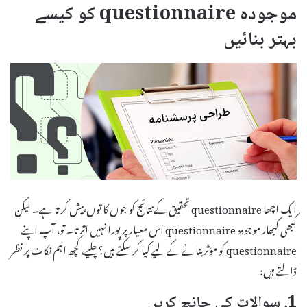
موجودہ questionnaire کو کیسے
بہتر بنائیں
ایک اچھا questionnaire تحقیق کے نتائج کو جوں کا توں پیش کرتا ہے۔ لیکن
کبھی کبھار موجودہ questionnaire اس معیار پر پورا نہیں اترتا۔ تو، آپ اپنے
questionnaire کو مؤثر بنانے کے لیے کیا کر سکتے ہیں؟ چلیے، کچھ اہم نکات پر نظر
ڈالتے ہیں:
1. سوالات کی جانچ کریں