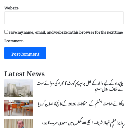
Website
Save my name, email, and website in this browser for the next time
I comment.
Latest News
جائیداد کے لیے والد کے قتل پر سپریم کورٹ کا مجرم کی سزائے موت
کے خلاف اپیل مسترد
پیکٹا نے جماعت ہشتم کے امتحانات 2026 کے نتائج کا اعلان کر دیا
وزیراعظم شہباز شریف اگلے 48 گھنٹوں میں سعودی عرب کا دورہ
کریں گے