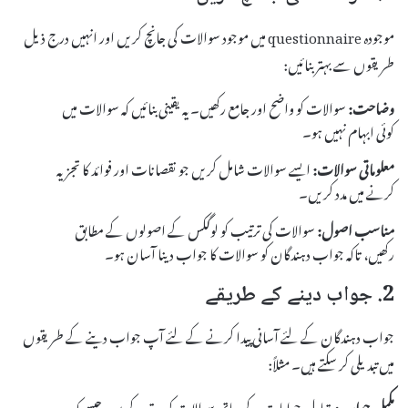
موجودہ questionnaire میں موجود سوالات کی جانچ کریں اور انہیں درج ذیل
طریقوں سے بہتر بنائیں:
وضاحت:
سوالات کو واضح اور جامع رکھیں۔ یہ یقینی بنائیں کہ سوالات میں
کوئی ابہام نہیں ہو۔
معلوماتی سوالات:
ایسے سوالات شامل کریں جو نقصانات اور فوائد کا تجزیہ
کرنے میں مدد کریں۔
مناسب اصول:
سوالات کی ترتیب کو لوگکس کے اصولوں کے مطابق
رکھیں، تاکہ جواب دہندگان کو سوالات کا جواب دینا آسان ہو۔
2. جواب دینے کے طریقے
جواب دہندگان کے لئے آسانی پیدا کرنے کے لئے آپ جواب دینے کے طریقوں
میں تبدیلی کر سکتے ہیں۔ مثلاً:
مکمل جواب:
متبادل جوابات کے ساتھ سوالات کو مرتب کریں، جیسے کہ