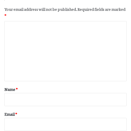
Your email address will not be published.
Required fields are marked
*
C
o
m
m
e
n
t
*
Name
*
Email
*