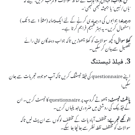
'ہاں/نہیں' یا 'ہمیشہ کبھی کبھی'۔
درجہ بند:
جوابوں کی درجہ بندی کرنے کے لئے ایک پیمانہ (مثلاً 1 سے 5 تک)
استعمال کریں۔ یہ بہتر تفہیم فراہم کرتا ہے۔
کھلا سوال:
کچھ سوالات کو کھلا چھوڑیں تاکہ جواب دہندگان اپنی رائے
تفصیل سے بیان کر سکیں۔
3. فیلڈ ٹیسٹنگ
اپنے questionnaire کی فیلڈ ٹیسٹنگ کریں تاکہ آپ موجودہ تجربات سے جان
سکیں:
پائلٹ ٹیسٹ:
چھوٹے گروپ پر questionnaire کا ٹیسٹ کریں۔ ان
کے فیڈبیک کی روشنی میں ضروری تبدیلیاں کریں۔
انوکھے تجربے:
مختلف آبادیات کے مختلف لوگوں سے ان پٹ لیں تاکہ
سوالات کو مختلف نقطہ نظر سے جانچا جا سکے۔