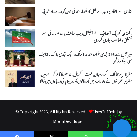
شادی سے انکار پر دوہرے قتل کا فیصلہ: بھائی بہن کو دو، دو بار عمر قید
پاکستان تحریک انصاف نے آفیشل ویب سائٹ پر عدم رسائی سے
متعلق وضاحت جاری کر دی
ملیر جیل سے 216 قیدی فرار، شدید فائرنگ، ایک قیدی ہلاک، 3ایف
سی اہلکار زخمی
سفرنامے ممالک کے درمیان محبت کے پل باندھنے کا کام کرتے ہیں،
مغربی حکمرانوں نے بھارت میں کارخانوں کا زہریلا پانی دریاؤں میں ڈالا
© Copyright 2026, All Rights Reserved |
Uses In Urdu by
MoonDeveloper