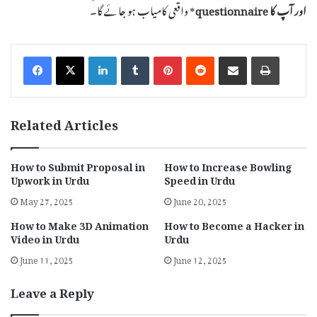
اور آپ کا
questionnaire
* واقعی کامیاب ہو جائے گا۔
LinkedIn
Tumblr
Pinterest
Reddit
Share via Email
Print
Related Articles
How to Submit Proposal in
How to Increase Bowling
Upwork in Urdu
Speed in Urdu
May 27, 2025
June 20, 2025
How to Make 3D Animation
How to Become a Hacker in
Video in Urdu
Urdu
June 11, 2025
June 12, 2025
Leave a Reply