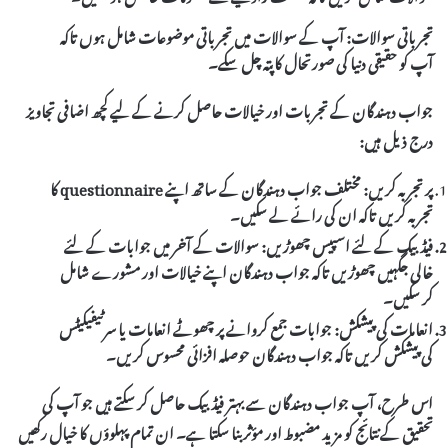
تجرباتی سوالات:
آپ کے سوالات میں تجرباتی موضوعات شامل ہوں تاکہ
آپ کو حقیقی دنیا کی صورتحال کا پتہ چل سکے۔
جواب دہندگان کے تجربات اور خیالات حاصل کرنے کے لیے کچھ اضافی تجاویز
درج ذیل ہیں:
پر تجربہ کریں:
مختلف جواب دہندگان کے ساتھ اپنے
questionnaire
کا
تجربہ کریں تاکہ ان کی رائے لے سکیں۔
فیڈبیک کے لئے اسپیس چھوڑیں:
سوالات کے آخر میں جوابات کے لئے
خالی جگہیں چھوڑیں تاکہ جواب دہندگان اپنے خیالات اور مشورے شامل
کر سکیں۔
انعامات کی پیشکش:
جوابات جمع کروانے پر چھوٹے انعامات یا سرٹیفیکیٹس
کی پیشکش کریں تاکہ جواب دہندگان حوصلہ افزائی محسوس کریں۔
اس طرح، آپ جواب دہندگان سے بہتر فیڈبیک حاصل کر سکتے ہیں جو آپ کی
تحقیق کے نتائج کو مزید مضبوط اور مؤثر بنا سکتا ہے۔ ان تمام پہلوؤں کا خیال رکھیں