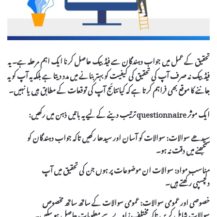
تحقیق کے عمل میں جواب دہندگان سے فیڈبیک حاصل کرنا ایک اہم مرحلہ ہے۔ یہ
فیڈبیک نہ صرف آپ کی تحقیق کی کیفیت کو بہتر بنانے میں مدد دیتا ہے بلکہ یہ آپ کو یہ
جاننے کا موقع بھی فراہم کرتا ہے کہ کیا نتائج آپ کی توقعات کے مطابق ہیں یا نہیں۔
ایک موثر
questionnaire
ترتیب دینے کے لیے یہ باتیں ذہن میں رکھیں:
سیدھے سوالات:
سوالات کو آسان اور سیدھا رکھیں تاکہ جواب دہندگان کو
سمجھنے میں دقت نہ ہو۔
مناسب مواد:
سوالات ان موضوعات پر ہوں جن کی تحقیق میں آپ
دلچسپی رکھتے ہیں۔
خصوصی اور عمومی سوالات:
عمومی سوالات کے ساتھ ساتھ مخصوص
سوالات شامل کریں تاکہ مختلف زاویے سے معلومات حاصل ہو سکیں۔