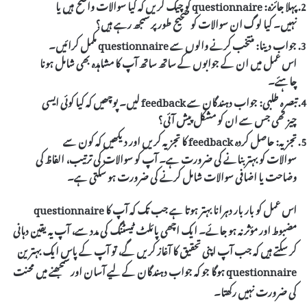
پہلا جائزہ:
questionnaire کو چیک کریں کہ کیا سوالات واضح ہیں یا
نہیں۔ کیا لوگ ان سوالات کو صحیح طور پر سمجھ رہے ہیں؟
جواب دینا:
منتخب کرنے والوں سے questionnaire مکمل کرائیں۔
اس عمل میں ان کے جوابوں کے ساتھ ساتھ آپ کا مشاہدہ بھی شامل ہونا
چاہئے۔
تبصرہ طلبی:
جواب دہندگان سے feedback لیں۔ پوچھیں کہ کیا کوئی ایسی
چیز تھی جس سے ان کو مشکل پیش آئی؟
تجزیہ:
حاصل کردہ feedback کا تجزیہ کریں اور دیکھیں کہ کون سے
سوالات کو بہتر بنانے کی ضرورت ہے۔ آپ کو سوالات کی ترتیب، الفاظ کی
وضاحت یا اضافی سوالات شامل کرنے کی ضرورت ہو سکتی ہے۔
اس عمل کو بار بار دہرانا بہتر ہوتا ہے جب تک کہ آپ کا questionnaire
مضبوط اور مؤثر نہ ہو جائے۔ ایک اچھی پائلٹ ٹیسٹنگ کی مدد سے، آپ یہ یقین دہانی
کر سکتے ہیں کہ جب آپ اپنی تحقیق کا آغاز کریں گے، تو آپ کے پاس ایک بہترین
questionnaire ہوگا جو کہ جواب دہندگان کے لیے آسان اور سمجھنے میں محنت
کی ضرورت نہیں رکھتا۔