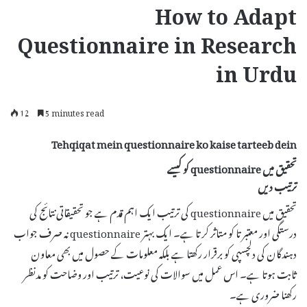
How to Adapt
Questionnaire in Research
in Urdu
12
5 minutes read
Tehqiqat mein questionnaire ko kaise tarteeb dein
تحقیق میں questionnaire کو کیسے
ترتیب دیں
تحقیق میں questionnaire کی ترتیب ایک اہم قدم ہے جو تحقیقاتی نتائج کی
درستگی اور معتبرتا کو متاثر کرتا ہے۔ ایک بہتر questionnaire نہ صرف جواب
دہندگان کی دلچسپی کو برقرار رکھتا ہے بلکہ معلومات کے حصول میں بھی معاون
ثابت ہوتا ہے۔ اس عمل میں سوالات کی نوعیت، ترتیب اور وضاحت کو مدنظر
رکھنا ضروری ہے۔