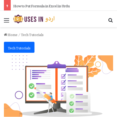
How to Put Formula in Excel in Urdu
Menu
Se
Home
/
Tech Tutorials
Tech Tutorials