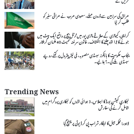
عراق کی سرزمین سے ڈرون حملے، سعودی عرب نے عراقی سفیر کو
طلب کر لیا
کراچی، کیماڑی کے علاقے ماڑی پور میں ٹرٹل بیچ پر واقع ایک ہٹ میں
جوئے کا بڑا اڈہ چلنے کا انکشاف، خاتون سرغنہ سمیت 40 ملزمان گرفتار
پنجاب حکومت کا بائیکرز سبسڈی منصوبہ، فی لیٹر پیٹرول پر کتنے روپے
سبسڈی ملے گی۔؟ جانیے۔
Trending News
نجکاری کمیشن بورڈ کا اجلاس، 3 ہوائی اڈوں کو نجکاری پروگرام میں
شامل کرنے کی سفارش
لاہور؛ محکمہ جیل کا اہلکار شراب پی کر ڈیوٹی پر پہنچ گیا