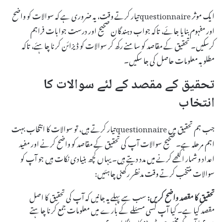
ایک موثر questionnaire تیار کرتے وقت، یہ ضروری ہے کہ سوالات کو واضح
اور مفہوم بنایا جائے، تاکہ جواب دہندگان صحیح اور درست جوابات فراہم
کرسکیں۔ تحقیق کے مقاصد کو سامنے رکھ کر سوالات کو ڈیزائن کرنا چاہئے، تاکہ
مطلوبہ معلومات حاصل کی جا سکیں۔
تحقیق کے مقصد کے لئے سوالات کا
انتخاب
جب ہم تحقیق میں questionnaire تیار کرتے ہیں، تو سوالات کا انتخاب بہت
اہم مرحلہ ہے۔ صحیح سوالات آپ کی تحقیق کے مقاصد کو واضح کرنے اور مفید
اعداد و شمار اکٹھے کرنے میں مدد دیتے ہیں۔ یہاں کچھ بنیادی نکات ہیں جو آپ کو
سوالات منتخب کرتے وقت مدنظر رکھنی چاہئیں:
تحقیق کا مقصد واضح کریں:
سب سے پہلے یہ جانیں کہ آپ کی تحقیق کا اصل
مقصد کیا ہے۔ کیا آپ کسی مسئلے کے بارے میں معلومات جمع کرنا چاہتے
ہیں؟ یا آپ کو مخصوص ٹرینڈز کا پتہ لگانا ہے؟