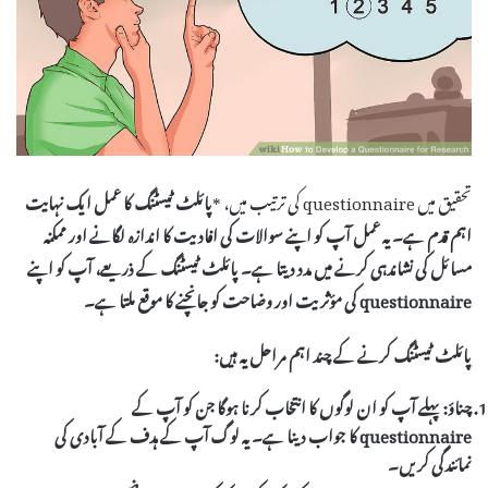
تحقیق میں questionnaire کی ترتیب میں، *
پائلٹ ٹیسٹنگ
کا عمل ایک نہایت
اہم قدم ہے۔ یہ عمل آپ کو اپنے سوالات کی افادیت کا اندازہ لگانے اور ممکنہ
مسائل کی نشاندہی کرنے میں مدد دیتا ہے۔ پائلٹ ٹیسٹنگ کے ذریعے، آپ کو اپنے
questionnaire کی
مؤثریت
اور
وضاحت
کو جانچنے کا موقع ملتا ہے۔
پائلٹ ٹیسٹنگ کرنے کے چند اہم مراحل یہ ہیں:
چناؤ:
پہلے آپ کو ان لوگوں کا انتخاب کرنا ہوگا جن کو آپ کے
questionnaire کا جواب دینا ہے۔ یہ لوگ آپ کے ہدف کے آبادی کی
نمائندگی کریں۔