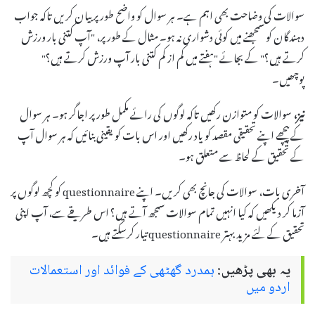
سوالات کی وضاحت بھی اہم ہے۔ ہر سوال کو واضح طور پر بیان کریں تاکہ جواب
دہندگان کو سمجھنے میں کوئی دشواری نہ ہو۔ مثال کے طور پر، "آپ کتنی بار ورزش
کرتے ہیں؟" کے بجائے "ہفتے میں کم از کم کتنی بار آپ ورزش کرتے ہیں؟"
پوچھیں۔
نیز،
سوالات کو متوازن رکھیں تاکہ لوگوں کی رائے مکمل طور پر اجاگر ہو۔ ہر سوال
کے پیچھے اپنے تحقیقی مقصد کو یاد رکھیں اور اس بات کو یقینی بنائیں کہ ہر سوال آپ
کے تحقیق کے لحاظ سے متعلق ہو۔
آخری بات، سوالات کی جانچ بھی کریں۔ اپنے questionnaire کو کچھ لوگوں پر
آزما کر دیکھیں کہ کیا انہیں تمام سوالات سمجھ آتے ہیں؟ اس طریقے سے، آپ اپنی
تحقیق کے لئے مزید بہتر questionnaire تیار کرسکتے ہیں۔
یہ بھی پڑھیں:
ہمدرد گھٹھی کے فوائد اور استعمالات
اردو میں