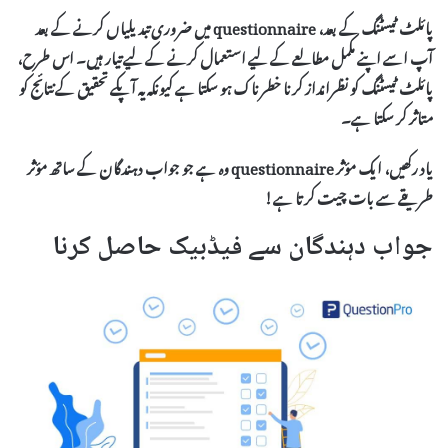
پائلٹ ٹیسٹنگ کے بعد، questionnaire میں ضروری تبدیلیاں کرنے کے بعد
آپ اسے اپنے مکمل مطالعے کے لیے استعمال کرنے کے لیے تیار ہیں۔ اس طرح،
پائلٹ ٹیسٹنگ کو نظرانداز کرنا خطرناک ہو سکتا ہے کیونکہ یہ آپکے تحقیق کے نتائج کو
متاثر کر سکتا ہے۔
یاد رکھیں، ایک مؤثر questionnaire وہ ہے جو جواب دہندگان کے ساتھ مؤثر
طریقے سے بات چیت کرتا ہے!
جواب دہندگان سے فیڈبیک حاصل کرنا