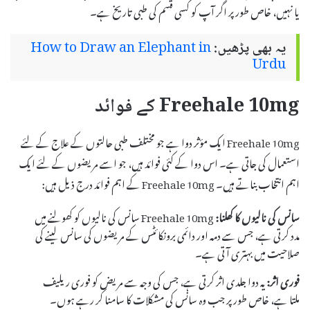
یا نہیں، خاص طور پر اگر آپ کو کسی قسم کی طبی تاریخ ہے۔
یہ بھی پڑھیں:
How to Draw an Elephant in
Urdu
Freehale 10mg کے فوائد
Freehale 10mg ایک مؤثر دوا ہے جو مختلف طبی حالتوں کے علاج کے لئے
استعمال کی جاتی ہے۔ اس دوا کے کئی فوائد ہیں، جو اسے مریضوں کے لئے ایک
اہم انتخاب بناتے ہیں۔ Freehale 10mg کے اہم فوائد درج ذیل ہیں:
سانس کی نالیوں کا کھلنا:
Freehale 10mg سانس کی نالیوں کو کھولنے میں
مدد کرتی ہے، جس سے دمہ اور دائمی برونکائٹس کے مریضوں کی سانس لینے کی
صلاحیت میں بہتری آتی ہے۔
فوری اثر:
یہ دوا جلدی اثر کرتی ہے، جس کی وجہ سے مریض کو فوری ریلیف
ملتا ہے، خاص طور پر جب وہ سانس کی مشکلات کا سامنا کر رہے ہوں۔