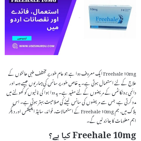
Freehale 10mg ایک معروف دوا ہے جو عام طور پر مختلف طبی حالتوں کے
علاج کے لئے استعمال ہوتی ہے۔ یہ خاص طور پر سانس کی بیماریوں جیسے دمہ اور
دائمی برونکائٹس کے مریضوں کے لئے مفید ہے۔ یہ دوا ہوا کی نالیوں کو کھولنے میں
مدد کرتی ہے، جس سے مریضوں کی سانس لینے کی صلاحیت بہتر ہوتی ہے۔ اس
بلاگ میں، ہم Freehale 10mg کے استعمالات، فوائد، سائیڈ ایفیکٹس اور دیگر
اہم معلومات کا جائزہ لیں گے۔
Freehale 10mg کیا ہے؟