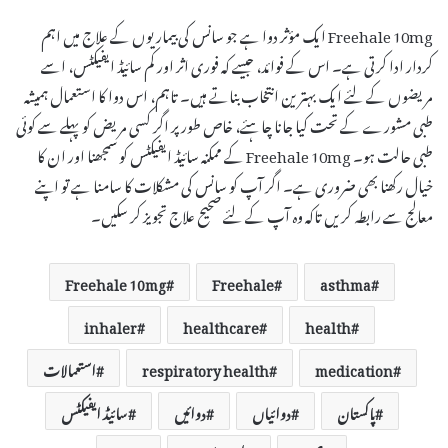
Freehale 10mg ایک مؤثر دوا ہے جو سانس کی بیماریوں کے علاج میں اہم
کردار ادا کرتی ہے۔ اس کے فوائد، جیسے کہ فوری اثر اور کم سائیڈ ایفیکٹس، اسے
مریضوں کے لئے ایک بہترین انتخاب بناتے ہیں۔ تاہم، اس دوا کا استعمال ہمیشہ
طبی مشورے کے تحت کیا جانا چاہئے، خاص طور پر اگر کسی مریض کو پہلے سے کوئی
طبی حالت ہو۔ Freehale 10mg کے ممکنہ سائیڈ ایفیکٹس کو سمجھنا اور ان کا
خیال رکھنا بھی ضروری ہے۔ اگر آپ کو سانس کی مشکلات کا سامنا ہے تو اپنے
معالج سے رابطہ کریں تاکہ وہ آپ کے لئے صحیح علاج تجویز کر سکیں۔
Freehale 10mg
Freehale
asthma
inhaler
healthcare
health
medication
respiratory health
استعمالات
پاکستان
دوائیاں
دوائیں
سائیڈ ایفیکٹس