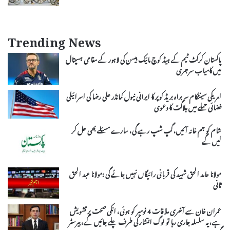
Trending News
پاکستان کرکٹ ٹیم کے ہیڈ کوچ مائیک ہیسن کی لاہور کے مقامی ہسپتال
میں کامیاب سرجری
امریکی سینٹکام سربراہ بریڈ کوپر کا ایرانی نیول کمانڈر علی رضا کی اسرائیلی
فضائی حملے میں ہلاکت کا دعوی
شام کو جم خانہ آئیں، گپ شپ رہے گی، سارے مسئلے بھی حل کر
لیں گے
مولانا حامد الحق شہید کی قربانی رائیگاں نہیں جائے گی :مولانا عبد الحق
ثانی
عمران خان سے آخری ملاقات 4 نومبر کو ہوئی، انکی صحت پر تشویش
ہے، یہ سلسلہ جاری رہا تو لوگ انتشار کی طرف چلے جائیں گے، بیرسٹر