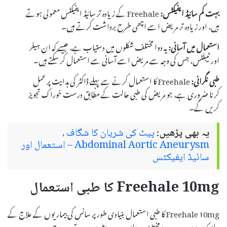
بہت کم سائیڈ ایفیکٹس:
Freehale کے زیادہ تر سائیڈ ایفیکٹس معمولی ہوتے
ہیں، اور زیادہ تر مریض اسے اچھی طرح برداشت کرتے ہیں۔
استعمال میں آسانی:
یہ دوا مختلف شکلوں میں دستیاب ہے، جیسے کہ ان ہیلر
اور ٹیبلٹس، جس کی وجہ سے مریض اسے آسانی سے استعمال کر سکتے ہیں۔
طبی نگرانی:
Freehale کا استعمال کرنے سے پہلے ڈاکٹر کی ہدایت پر عمل
کرنا ضروری ہے، جو مریض کی طبی حالت کے مطابق درست خوراک تجویز
کریں گے۔
یہ بھی پڑھیں:
پیٹ کی شریان کا شگاف ،
Abdominal Aortic Aneurysm – استعمال اور
سائیڈ ایفیکٹس
Freehale 10mg کا طبی استعمال
Freehale 10mg کا طبی استعمال بنیادی طور پر سانس کی بیماریوں کے علاج کے