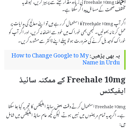
احتیاط:
Freehale 10mg کی زیادہ مقدار لینے سے پرہیز کریں، کیونکہ یہ
مختلف صحت کے مسائل پیدا کر سکتا ہے۔
اگر آپ Freehale 10mg کا استعمال کر رہے ہیں تو اپنے معالج کی ہدایات پر
عمل کرنا نہ بھولیں۔ کبھی بھی خوراک میں خود سے اضافہ نہ کریں، اور اگر آپ کو
خوراک کو تبدیل کرنے کی ضرورت ہو تو پہلے اپنے ڈاکٹر سے مشورہ کریں۔
یہ بھی پڑھیں:
How to Change Google to My
Name in Urdu
Freehale 10mg کے ممکنہ سائیڈ
ایفیکٹس
Freehale 10mg استعمال کرتے وقت بعض سائیڈ ایفیکٹس کا تجربہ کیا جا سکتا
ہے۔ اگرچہ یہ تمام مریضوں میں نہیں ہوتے، لیکن کچھ عام سائیڈ ایفیکٹس میں شامل
ہیں: