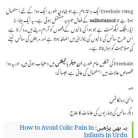
Freehale 10mg ایک برانڈ نام ہے جو بنیادی طور پر ایک دوا کے لئے استعمال
ہوتا ہے جو
salbutamol
کے فعال جزو پر مشتمل ہوتی ہے۔ یہ ایک بیٹا-2
ایڈرینجک ایگونسٹ ہے جو ہوا کی نالیوں کے پٹھوں کو آرام دینے میں مدد کرتا ہے،
اس طرح سانس کی نالیوں کی چوڑائی میں اضافہ ہوتا ہے اور مریض کی سانس لینے
کی صلاحیت کو بہتر بناتا ہے۔
Freehale کی شکلیں عام طور پر
ان ہیلر
یا
ٹیبلٹس
میں دستیاب ہوتی ہیں، اور یہ دوا
مخصوص حالات میں استعمال کی جاتی ہے، جیسا کہ:
دمہ
دائمی برونکائٹس
دیگر سانس کی بیماریوں کی علامات کا علاج
یہ بھی پڑھیں:
How to Avoid Colic Pain in
Infants in Urdu