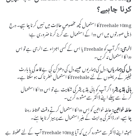
کرنا چاہیے؟
Freehale 10mg کا استعمال کچھ مخصوص حالات میں نہیں کرنا چاہیے۔ درج
ذیل صورتوں میں اس دوا کے استعمال سے گریز کرنا ضروری ہے:
الرجی:
اگر آپ کو Freehale یا اس کے کسی اجزاء سے الرجی ہے تو اس
دوا کا استعمال نہ کریں۔
دل کی بیماریاں:
دل کی بیماریوں جیسے دل کی دھڑکن کی بے قاعدگی یا ہارٹ
فیلیئر کے مریضوں کے لئے Freehale کا استعمال خطرناک ہو سکتا ہے۔
ہائی بلڈ پریشر:
اگر آپ کو ہائی بلڈ پریشر کی شکایت ہے تو اس دوا کا استعمال
کرنے سے پہلے اپنے ڈاکٹر سے مشورہ کریں۔
حاملہ خواتین:
حاملہ خواتین کو اس دوا کا استعمال کرتے وقت محتاط رہنا
چاہیے، اور ڈاکٹر کی ہدایت کے بغیر استعمال سے پرہیز کرنا چاہئے۔
ہمیشہ اپنے ڈاکٹر سے مشورہ کریں کہ آیا Freehale 10mg آپ کے لئے محفوظ ہے