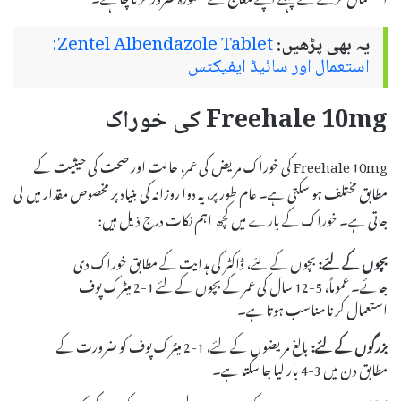
یہ بھی پڑھیں:
Zentel Albendazole Tablet:
استعمال اور سائیڈ ایفیکٹس
Freehale 10mg کی خوراک
Freehale 10mg کی خوراک مریض کی عمر، حالت اور صحت کی حیثیت کے
مطابق مختلف ہو سکتی ہے۔ عام طور پر، یہ دوا روزانہ کی بنیاد پر مخصوص مقدار میں لی
جاتی ہے۔ خوراک کے بارے میں کچھ اہم نکات درج ذیل ہیں:
بچوں کے لئے:
بچوں کے لئے، ڈاکٹر کی ہدایت کے مطابق خوراک دی
جائے۔ عموماً، 5-12 سال کی عمر کے بچوں کے لئے 1-2 میٹرک پوف
استعمال کرنا مناسب ہوتا ہے۔
بزرگوں کے لئے:
بالغ مریضوں کے لئے، 1-2 میٹرک پوف کو ضرورت کے
مطابق دن میں 3-4 بار لیا جا سکتا ہے۔