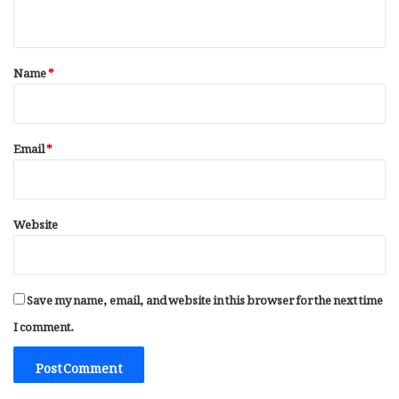
n
t
*
Name
*
Email
*
Website
Save my name, email, and website in this browser for the next time
I comment.