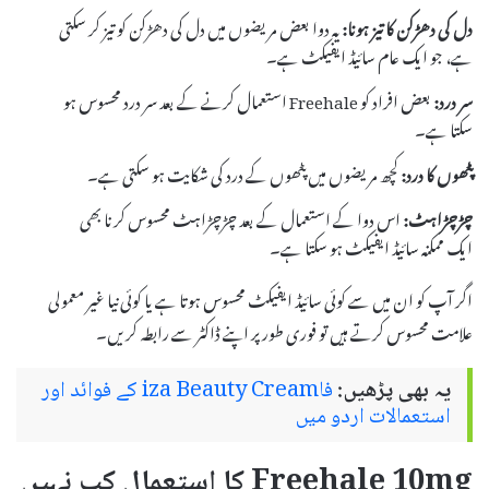
دل کی دھڑکن کا تیز ہونا:
یہ دوا بعض مریضوں میں دل کی دھڑکن کو تیز کر سکتی
ہے، جو ایک عام سائیڈ ایفیکٹ ہے۔
سر درد:
بعض افراد کو Freehale استعمال کرنے کے بعد سر درد محسوس ہو
سکتا ہے۔
پٹھوں کا درد:
کچھ مریضوں میں پٹھوں کے درد کی شکایت ہو سکتی ہے۔
چڑچڑاہٹ:
اس دوا کے استعمال کے بعد چڑچڑاہٹ محسوس کرنا بھی
ایک ممکنہ سائیڈ ایفیکٹ ہو سکتا ہے۔
اگر آپ کو ان میں سے کوئی سائیڈ ایفیکٹ محسوس ہوتا ہے یا کوئی نیا غیر معمولی
علامت محسوس کرتے ہیں تو فوری طور پر اپنے ڈاکٹر سے رابطہ کریں۔
یہ بھی پڑھیں:
فاiza Beauty Cream کے فوائد اور
استعمالات اردو میں
Freehale 10mg کا استعمال کب نہیں