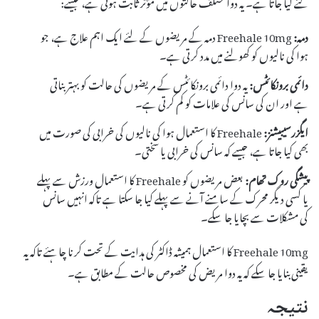
لئے کیا جاتا ہے۔ یہ دوا مختلف حالتوں میں مؤثر ثابت ہوتی ہے، جیسے:
دمہ:
Freehale 10mg دمہ کے مریضوں کے لئے ایک اہم علاج ہے، جو
ہوا کی نالیوں کو کھولنے میں مدد کرتی ہے۔
دائمی برونکائٹس:
یہ دوا دائمی برونکائٹس کے مریضوں کی حالت کو بہتر بناتی
ہے اور ان کی سانس کی علامات کو کم کرتی ہے۔
ایگزرسیبیشنز:
Freehale کا استعمال ہوا کی نالیوں کی خرابی کی صورت میں
بھی کیا جاتا ہے، جیسے کہ سانس کی خرابی یا سختی۔
پیشگی روک تھام:
بعض مریضوں کو Freehale کا استعمال ورزش سے پہلے
یا کسی دیگر محرک کے سامنے آنے سے پہلے کیا جا سکتا ہے تاکہ انہیں سانس
کی مشکلات سے بچایا جا سکے۔
Freehale 10mg کا استعمال ہمیشہ ڈاکٹر کی ہدایت کے تحت کرنا چاہئے تاکہ یہ
یقینی بنایا جا سکے کہ یہ دوا مریض کی مخصوص حالت کے مطابق ہے۔
نتیجہ