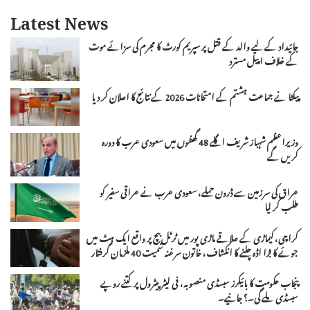
Latest News
جائیداد کے لیے والد کے قتل پر سپریم کورٹ کا مجرم کی سزائے موت
کے خلاف اپیل مسترد
پیکٹا نے جماعت ہشتم کے امتحانات 2026 کے نتائج کا اعلان کر دیا
وزیراعظم شہباز شریف اگلے 48 گھنٹوں میں سعودی عرب کا دورہ
کریں گے
عراق کی سرزمین سے ڈرون حملے، سعودی عرب نے عراقی سفیر کو
طلب کر لیا
کراچی، کیماڑی کے علاقے ماڑی پور میں ٹرٹل بیچ پر واقع ایک ہٹ میں
جوئے کا بڑا اڈہ چلنے کا انکشاف، خاتون سرغنہ سمیت 40 ملزمان گرفتار
پنجاب حکومت کا بائیکرز سبسڈی منصوبہ، فی لیٹر پیٹرول پر کتنے روپے
سبسڈی ملے گی۔؟ جانیے۔