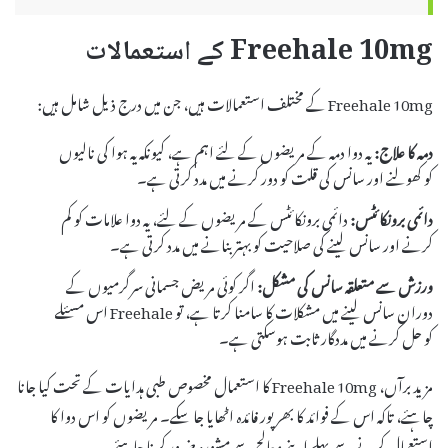
Freehale 10mg کے استعمالات
Freehale 10mg کے مختلف استعمالات ہیں، جن میں درج ذیل شامل ہیں:
دمہ کا علاج:
یہ دوا دمہ کے مریضوں کے لئے اہم ہے، کیونکہ یہ ہوا کی نالیوں
کو کھولنے اور سانس کی قلت کو دور کرنے میں مدد کرتی ہے۔
دائمی برونکائٹس:
دائمی برونکائٹس کے مریضوں کے لئے، یہ دوا علامات کو کم
کرنے اور سانس لینے کی صلاحیت کو بہتر بنانے میں مدد کرتی ہے۔
ورزش سے متعلقہ سانس کی مشکل:
اگر کوئی مریض جسمانی سرگرمیوں کے
دوران سانس لینے میں مشکلات کا سامنا کرتا ہے، تو Freehale اس مسئلے
کو حل کرنے میں مددگار ثابت ہوسکتی ہے۔
مزید برآں، Freehale 10mg کا استعمال مخصوص طبی ہدایات کے تحت کیا جانا
چاہئے، تاکہ اس کے فوائد کا بھرپور فائدہ اٹھایا جا سکے۔ مریضوں کو اس دوا کا
استعمال کرنے سے پہلے اپنے معالج سے مشورہ ضرور کرنا چاہئے۔