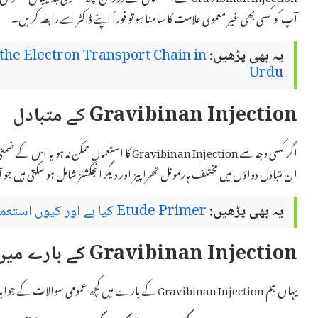
آپ کو کسی بھی غیر معمولی علامت کا سامنا ہو تو فوراً اپنے ڈاکٹر سے رابطہ کریں۔
یہ بھی پڑھیں:
he Electron Transport Chain in
Urdu
Gravibinan Injection کے متبادل
اگر کسی وجہ سے Gravibinan Injection کا استعمال م
ان متبادل دواؤں میں مختلف ہارمونل تھراپیز اور دیگر انجکشنز شامل ہو سکتی ہیں 
یہ بھی پڑھیں:
Etude Primer کیا ہے اور کیوں استعمال کیا جاتا ہے – استعمال اور سائیڈ ایفیکٹس
Gravibinan Injection کے بارے میں عمومی سوالات
یہاں ہم Gravibinan Injection کے بارے میں کچھ عمومی سوالات کے جوابات دیں گے جو مریضوں کے ذہن میں آ سکتے ہیں: