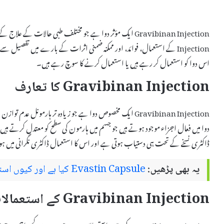
Injection کے استعمال، فوائد، اور ممکنہ ضمنی اثرات کے بارے میں تفصی
اس دوا کو استعمال کر رہے ہیں یا استعمال کرنے کا سوچ رہے ہیں۔
Gravibinan Injection کا تعارف
Gravibinan Injection ایک مخصوص دوا ہے جو زیادہ تر ہارمو
ڈاکٹری نسخے کے تحت ہی دستیاب ہوتی ہے اور اس کا استعمال ڈاکٹری نگرانی میں ہو
یہ بھی پڑھیں:
Evastin Capsule کیا ہے اور کیوں استعمال کیا جاتا ہے – استعمال اور سائیڈ ایفیکٹس
Gravibinan Injection کے استعمالات
Gravibinan Injection کے متعدد استعمالات ہیں، جن میں سے کچھ اہم درج ذیل ہیں: