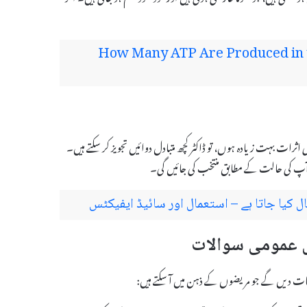
How Many ATP Are Produced in t
مکن نہ ہو یا اس کے ضمنی اثرات بہت زیادہ ہوں، تو ڈاکٹر کچھ متبادل دوائیں تجویز کر سکتے ہیں۔
جو آپ کی حالت کے مطابق منتخب کی جائیں گی۔