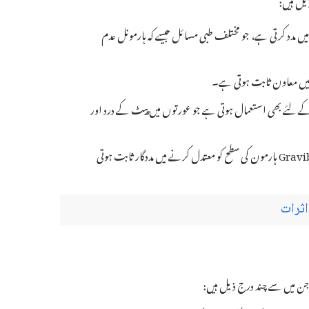
 معتدل کرنے میں مدد کرتی ہے، جو مختلف طبی مسائل جیسے کہ ہارمونل عدم
اج میں معاون ثابت ہوتی ہے۔
ائل کے علاج کے لئے بھی استعمال ہوتی ہے جو عورتوں میں پیٹ کے درد اور
PCOS کی صورت میں Gravibinan Injection ہارمون کی سطح کو معتدل کرنے میں مددگار ثابت ہوتی