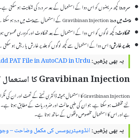
سر درد:
کچھ مریضوں کو اس دوا کے استعمال کے بعد سر درد کی شکایت ہو سکتی ہے۔
پیٹ میں درد:
Gravibinan Injection کے استعمال سے پیٹ میں درد ہو سکتا ہے جو عموماً عارضی ہوتا ہے۔
تھکاوٹ:
کچھ لوگوں کو اس دوا کے استعمال کے بعد تھکاوٹ اور کمزوری محسوس ہ
جلد پر خارش:
اس دوا کے استعمال سے کچھ لوگوں کو جلد پر خارش یا ریش ہو سکتی 
یہ بھی پڑھیں:
dd PAT File in AutoCAD in Urdu
Gravibinan Injection کا استعمال کیسے کریں
Gravibinan Injection کا استعمال ہمیشہ ڈاکٹری نسخے کے تحت او
ہے اور اس کا استعمال مخصوص وقفوں کے ساتھ ہوتا ہے۔
یہ بھی پڑھیں:
انڈومیٹریوسس کی مکمل وضاحت – وجوہات