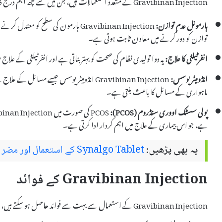
ہارمونل عدم توازن:
Gravibinan Injection ہارمون کی سطح کو
توازن کو دور کرنے میں معاون ثابت ہوتی ہے۔
انفرٹیلٹی کا علاج:
یہ دوا تولیدی نظام کی صحت کو بہتر بناتی ہے اور انفرٹیلٹی کے عل
انڈومیٹریوسس:
Gravibinan Injection انڈومیٹریوسس جیسے مس
ماہواری کے مسائل کا باعث بنتی ہے۔
پولی سسٹک اووری سنڈروم (PCOS):
ہے، جو اس بیماری کے علاج میں اہم کردار ادا کرتی ہے۔
یہ بھی پڑھیں:
Synalgo Tablet کے استعمال اور مضر اثرات
Gravibinan Injection کے فوائد
Gravibinan Injection کے استعمال سے بہت سے فوائد حاصل ہو سکتے ہیں، جن میں سے چند درج ذیل ہیں: