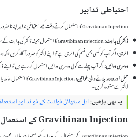
احتیاطی تدابیر
Gravibinan Injection کا استعمال کرتے وقت کچھ احتیاطی تدابیر اپنانا ضروری ہے:
ڈاکٹر کی ہدایت:
Gravibinan Injection کا استعمال ہمیشہ ڈاکٹر کی ہدایت کے مطابق کریں اور خود سے خوراک میں تبدیلی نہ کریں۔
الرجی:
اگر آپ کو کسی بھی قسم کی الرجی ہے تو اپنے ڈاکٹر کو ضرور آگاہ کریں تاکہ و
دوسری دوائیں:
اگر آپ پہلے سے کوئی دوسری دوائیں استعمال کر رہے ہیں تو اپنے ڈاکٹر ک
حمل اور دودھ پلانے والی خواتین:
Gravibinan Injection کا 
ڈاکٹر سے مشورہ کریں۔
یہ بھی پڑھیں:
ایل میتھائل فولئیٹ کے فوائد اور استعمال
Gravibinan Injection کے استعمال کے دوران معمولی تبدیلیاں
Gravibinan Injection کے استعمال کے دوران کچھ معمولی تبدیلیاں