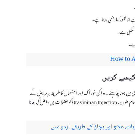
و سکتی ہے۔
ہے۔
How to A
ر ان کی نگرانی میں ہونا چاہئے۔ دوا کی خوراک اور استعمال کا طریقہ ہر مریض کے
لئے مختلف ہو سکتا ہے، جو ان کی طبی حالت اور ضروریات کے مطابق ہوتا ہے۔ عام طور پر، Gravibinan Injection کو عضلات میں داخل کیا جاتا
، علاج اور بچاؤ کے طریقے اردو میں