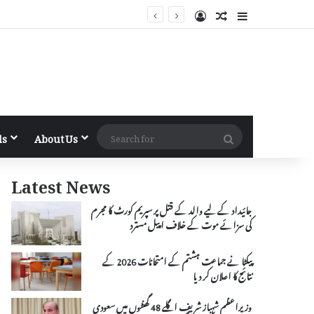
Log In
Random Article
Sidebar
Search
ls
About Us
for
Latest News
جائیداد کے لیے والد کے قتل پر سپریم کورٹ کا مجرم
کی سزائے موت کے خلاف اپیل مسترد
پیکٹا نے جماعت ہشتم کے امتحانات 2026 کے
نتائج کا اعلان کر دیا
وزیراعظم شہباز شریف اگلے 48 گھنٹوں میں سعودی