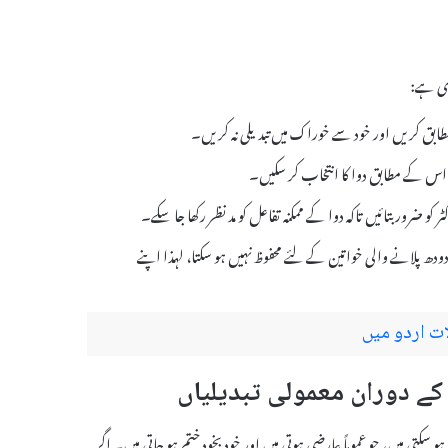
ہ اس کے مطابق دوا کا انتخاب کر سکیں۔
و ضرور بتائیں تاکہ دوا کے ممکنہ تفاعل کو مد نظر رکھا جا سکے۔
استعمال حاملہ یا دودھ پلانے والی خواتین کے لئے محفوظ نہیں ہو سکتا، لہذا اپنے
ات اردو میں
 محسوس ہو سکتی ہیں، جو عموماً عارضی ہوتی ہیں اور خود بخود ختم ہو جاتی ہیں۔ اگر