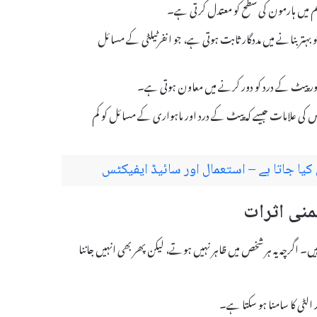
سم میں ہارمون کی سطح کو معتدل کرتی ہے۔
نظام کی صحت کو بہتر بنانے میں مددگار ثابت ہوتی ہے، جو انفرٹیلٹی کے مسائل
اور پیٹ کے درد کو دور کرنے میں معاون ہوتی ہے۔
Gravib انڈومیٹریوسس کی علامات جیسے کہ پیٹ کے درد اور ماہواری کے مسائل کو کم
ہ ضمنی اثرات ہو سکتے ہیں۔ اگرچہ یہ ہر شخص میں ظاہر نہیں ہوتے، لیکن پھر بھی انہیں جاننا