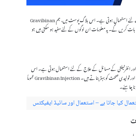
Gravibinan Injection ایک مؤثر دوا ہے جو مختلف طبی حالات کے علاج کے لئے استعمال ہوتی ہے۔ اس بلاگ پوسٹ میں، ہم Gravibinan
ل سے بات کریں گے۔ یہ معلومات ان لوگوں کے لئے مفید ہو سکتی ہیں جو
نل عدم توازن اور انفرٹیلٹی کے مسائل کے علاج کے لئے استعمال ہوتی ہے۔ اس
دوا میں فعال اجزاء موجود ہوتے ہیں جو جسم میں ہارمون کی سطح کو معتدل کرتے ہیں اور تولیدی صحت کو بہتر بناتے ہیں۔ Gravibinan Injection عموماً
نا چاہئے۔