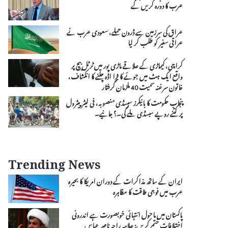
عرب کا دورہ کریں گے
عراق کی سرزمین سے ڈرون حملے، سعودی عرب نے
عراقی سفیر کو طلب کر لیا
کراچی، کیماڑی کے علاقے ماڑی پور میں ٹرٹل بیچ پر
واقع ایک ہٹ میں جوئے کا بڑا اڈہ چلنے کا انکشاف،
خاتون سرغنہ سمیت 40 ملزمان گرفتار
پنجاب حکومت کا بائیکرز سبسڈی منصوبہ، فی لیٹر پیٹرول
پر کتنے روپے سبسڈی ملے گی۔؟ جانیے۔
Trending News
ایران کے ساتھ مذاکرات کے دوران امریکا کا بحیرہ
عرب میں فوجی طاقت کا مظاہرہ
پاکستان میں ماحول انتہائی خوبصورت ہے اندرونی
اختلافات ختم کریں: علامہ راجہ ناصر عباس