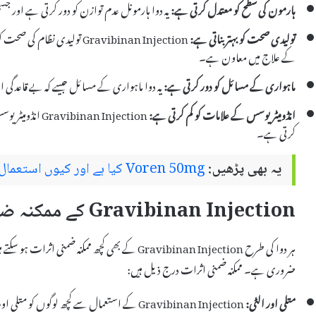
ہارمون کی سطح کو معتدل کرتی ہے:
یہ دوا ہارمونل عدم توازن کو دور کرتی ہے اور ج
تولیدی صحت کو بہتر بناتی ہے:
Gravibinan Injection تولیدی 
کے علاج میں معاون ہے۔
ماہواری کے مسائل کو دور کرتی ہے:
یہ دوا ماہواری کے مسائل جیسے کہ بے قاعدگی 
انڈومیٹریوسس کے علامات کو کم کرتی ہے:
inan Injection
کرتی ہے۔
یہ بھی پڑھیں:
Voren 50mg کیا ہے اور کیوں استعمال کیا جاتا ہے – استعمال اور سائیڈ ایفیکٹس
Gravibinan Injection کے ممکنہ ضمنی اثرات
ہر دوا کی طرح Gravibinan Injection کے بھی کچھ ممکن
ضروری ہے۔ ممکنہ ضمنی اثرات درج ذیل ہیں:
متلی اور الٹی:
Gravibinan Injection کے استعمال سے کچھ لوگوں کو متلی اور الٹی کا سامنا ہو سکتا ہے۔