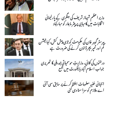
وزیر اعظم شہباز شریف کی ہنگری کے پارلیمانی
انتخابات میں کامیابی پر پیٹر ماجار کو مبارکباد
بیرسٹر گوہر خان کی حکومت کو بڑی پیش کش،کہا ٹینشن
کم اور ٹمپریچر ڈاؤن کرنے کی ضرورت ہے
درختوں کی کٹائی، وزارتِ موسمیاتی تبدیلی کا تحریری
جواب اسلام آباد ہائیکورٹ میں جمع
انتہائی خفیہ معلومات افشا کرنے پر سابق سی آئی
اے ملازم کو سزا سنا دی گئی