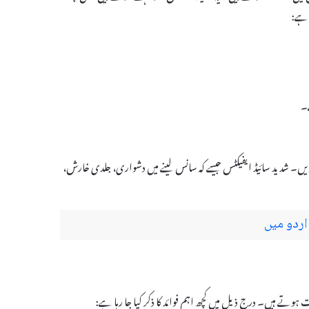
 ہے:
۔
ریں۔ شدید سائیڈ ایفیکٹس جیسے کہ سانس لینے میں دشواری، جلدی خارش،
اردو میں