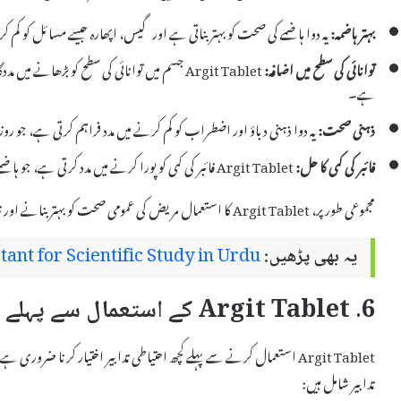
بہتر ہاضمہ:
یہ دوا ہاضمے کی صحت کو بہتر بناتی ہے اور گیس، اپھارہ جیسے مسائل کو کم 
توانائی کی سطح میں اضافہ:
Argit Tablet جسم میں توانائی کی سطح کو بڑھان
ہے۔
ذہنی صحت:
یہ دوا ذہنی دباؤ اور اضطراب کو کم کرنے میں مدد فراہم کرتی ہے، جو روز
فائبر کی کمی کا حل:
Argit Tablet فائبر کی کمی کو پورا کرنے میں مدد کرتی ہے، جو ہاضمے کی صحت کے لیے بہت ضروری ہے۔
مجموعی طور پر، Argit Tablet کا استعمال مریض کی عمومی صحت کو بہتر بنانے اور زندگی کی کیفیت کو بلند کرنے میں اہم کردار ادا کرتا ہے۔
یہ بھی پڑھیں:
ant for Scientific Study in Urdu
6. Argit Tablet کے استعمال سے پہلے احتیاطی تدابیر
Argit Tablet استعمال کرنے سے پہلے کچھ احتیاطی تدابیر اختیار کرنا ضر
تدابیر شامل ہیں: