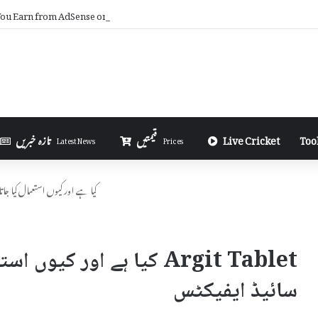
u Earn from AdSense on Blogger in Urdu
Too
Live Cricket
قیمتیں
تازہ خبریں
Latest News
Prices
Argit Tablet کیا ہے اور کیوں استعمال 
Argit Tablet کیا ہے اور ک
سائیڈ ایفیکٹس