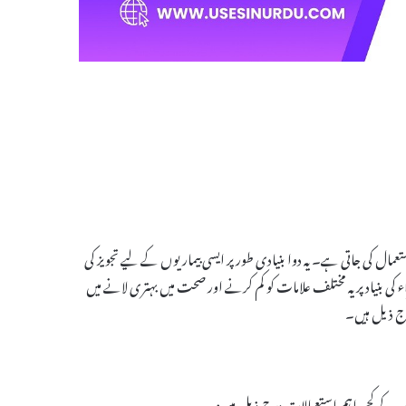
استعمال کی جاتی ہے۔ یہ دوا بنیادی طور پر ایسی بیماریوں کے لیے تجویز کی
منفی اثر ڈال سکتی ہیں۔ Argit Tablet میں موجود اجزاء کی بنیاد پر یہ مختلف علامات کو کم کرنے اور صحت میں بہتری لانے میں
رج ذیل ہیں۔