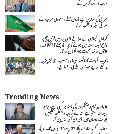
عرب کا دورہ کریں گے
عراق کی سرزمین سے ڈرون حملے، سعودی عرب نے
عراقی سفیر کو طلب کر لیا
کراچی، کیماڑی کے علاقے ماڑی پور میں ٹرٹل بیچ پر
واقع ایک ہٹ میں جوئے کا بڑا اڈہ چلنے کا انکشاف،
خاتون سرغنہ سمیت 40 ملزمان گرفتار
پنجاب حکومت کا بائیکرز سبسڈی منصوبہ، فی لیٹر پیٹرول
پر کتنے روپے سبسڈی ملے گی۔؟ جانیے۔
Trending News
طالبان رجیم دہشتگردوں کی ماسٹرپراکسی ہے، یواین
رپورٹ کہتی ہے 21 کے قریب دہشتگرد تنظیمیں
آپریٹ ہورہی ہیں: ڈی جی آئی ایس پی آر
برطانیہ کے بادشاہ اور ملکہ 27 سے 30 اپریل تک امریکہ
کا تاریخی سرکاری دورہ کریں گے، صدر ٹرمپ