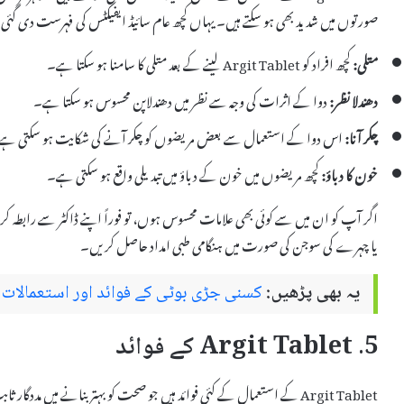
صورتوں میں شدید بھی ہو سکتے ہیں۔ یہاں کچھ عام سائیڈ ایفیکٹس کی فہرست دی گئی
متلی:
کچھ افراد کو Argit Tablet لینے کے بعد متلی کا سامنا ہو سکتا ہے۔
دھندلا نظر:
دوا کے اثرات کی وجہ سے نظر میں دھندلاپن محسوس ہو سکتا ہے۔
چکر آنا:
اس دوا کے استعمال سے بعض مریضوں کو چکر آنے کی شکایت ہو سکتی ہے
خون کا دباؤ:
کچھ مریضوں میں خون کے دباؤ میں تبدیلی واقع ہو سکتی ہے۔
اگر آپ کو ان میں سے کوئی بھی علامات محسوس ہوں، تو فوراً اپنے ڈاکٹر سے رابطہ ک
یا چہرے کی سوجن کی صورت میں ہنگامی طبی امداد حاصل کریں۔
یہ بھی پڑھیں:
کسنی جڑی بوٹی کے فوائد اور استعمالات 
5. Argit Tablet کے فوائد
Argit Tablet کے استعمال کے کئی فوائد ہیں جو صحت کو بہتر بنانے میں مددگار ثابت ہوتے ہیں۔ درج ذیل میں کچھ اہم فوائد کا ذکر کیا جا رہا ہے: