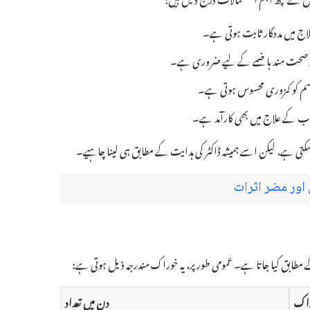
لاج میں مددگار ثابت ہوتی ہے۔
 جسم کو کمزوری محسوس ہوتی ہے۔
ی ہے، لیکن اسے ہمیشہ ڈاکٹر کی ہدایت کے مطابق ہی لینا چاہیے۔
اک
دن میں تعداد