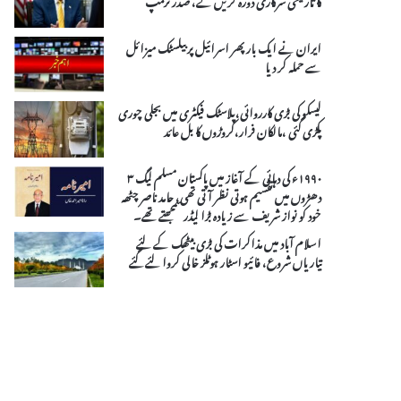
ایران نے ایک بار پھر اسرائیل پر بیلسٹک میزائل
سے حملہ کر دیا
لیسکو کی بڑی کارروائی،پلاسٹک فیکٹری میں بجلی چوری
پکڑی گئی ،مالکان فرار،کروڑوں کا بل عائد
۱۹۹۰ء کی دہائی کے آغاز میں پاکستان مسلم لیگ ۳
دھڑوں میں تقسیم ہوتی نظر آتی تھی، حامد ناصر چٹھہ
خود کو نواز شریف سے زیادہ بڑا لیڈر سمجھتے تھے۔
اسلام آباد میں مذاکرات کی بڑی بیٹھک کے لئے
تیاریاں شروع، فائیو اسٹار ہوٹلز خالی کروا لئے گئے