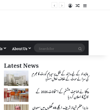
Log In
Random Article
Sidebar
Search
ls
About Us
for
Latest News
جائیداد کے لیے والد کے قتل پر سپریم کورٹ کا مجرم
کی سزائے موت کے خلاف اپیل مسترد
پیکٹا نے جماعت ہشتم کے امتحانات 2026 کے
نتائج کا اعلان کر دیا
وزیراعظم شہباز شریف اگلے 48 گھنٹوں میں سعودی