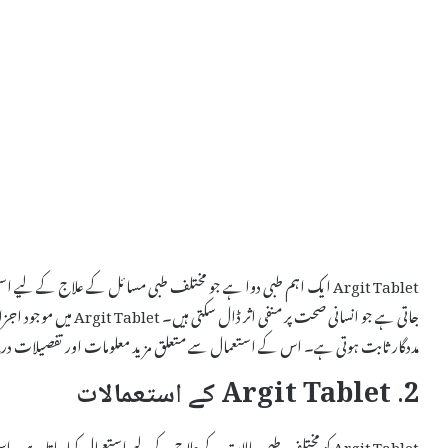
Argit Tablet ایک اہم طبی دوا ہے جو مختلف طبی مسائل کے علاج کے لیے 
جاتی ہے جو انسانی صحت پر 
مددگار ثابت ہوتی ہے۔ اس کے استعمال سے متعلق مزید معلومات اور تفصیلات د
2. Argit Tablet کے استعمالات
Argit Tablet کو مختلف طبی حالات کے علاج کے لیے استعمال کیا جاتا ہے۔ اس کے کچھ اہم استعمالات درج ذیل ہیں: