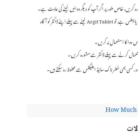
اگر آپ کو کسی بھی موجودہ بیماری، جیسے کہ دل کی بیماری یا ذیابیطس ہے، تو Argit Tablet لینے سے پہلے اپنے ڈاکٹر کو آگاہ
 استعمال کرنے سے پہلے ڈاکٹر سے مشورہ کریں۔
How Much D