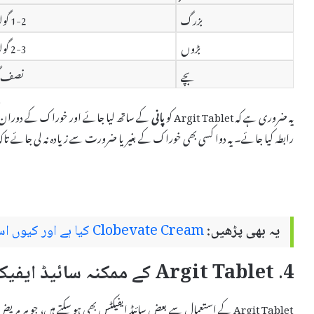
بزرگ
1-2 گولیاں
بڑوں
2-3 گولیاں
بچے
نصف گ
یہ ضروری ہے کہ Argit Tablet کو
پانی
کے ساتھ لیا جائے اور خوراک کے دوران کس
رابطہ کیا جائے۔ یہ دوا کسی بھی خوراک کے بغیر یا ضرورت سے زیادہ نہ لی جائے تاک
یہ بھی پڑھیں:
Clobevate Cream کیا ہے اور کیوں استعمال کیا جاتا ہے – استعمال اور سائیڈ ایفیکٹس
4. Argit Tablet کے ممکنہ سائیڈ ایفیکٹس
Argit Tablet کے استعمال سے بعض سائیڈ ایفیکٹس بھی ہو سکتے ہیں، جو ہر م