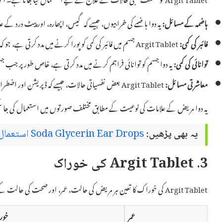
ہاضمہ کے مسائل:
یہ دوا ہاضمے کی خرابیوں، جیسے کہ گیس، اپھارہ، اور پیٹ درد کے ع
فائبر کی کمی:
Argit Tablet جسم میں فائبر کی کمی کو پورا کرنے میں مدد کرتی ہے، جو کہ صحت مند ہاضمے کے لیے ضروری ہے۔
توانائی کی کمی:
یہ دوا جسم کو توانائی فراہم کرنے میں مدد کرتی ہے، خاص طور پر جب
معاشرتی مسائل:
Argit Tablet بعض نفسیاتی حالات، جیسے کہ ڈپریشن اور اضطراب کے علاج میں بھی کارآمد ہے۔
یہ دوا مریض کے علامات کی نوعیت کے مطابق مختلف صورتوں میں استعمال کی جا سکت
یہ بھی پڑھیں:
Soda Glycerin Ear Drops استعمال اور مضر اثرات
3. Argit Tablet کی خوراک
Argit Tablet کی خوراک کا تعین ہر مریض کی حالت، عمر، اور صحت کی حالت کے مطابق کیا جاتا ہے۔ عمومی طور پر، یہ خوراک مندرجہ ذیل ہوتی ہے:
عمر
خور