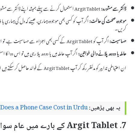
ڈاکٹر سے مشورہ:
Argit Tablet استعمال کرنے سے پہلے ہمیشہ اپنے ڈاکٹر سے مشورہ کریں، خاص طور پر اگر آپ کو دیگر دوائیں لینے کی عادت ہے۔
موجودہ صحت کی حالت:
کریں۔
حساسیت:
اگر آپ کو Argit Tablet کے کسی بھی اجزاء سے حساسیت ہے، تو اس دوا کا استعمال نہ کریں۔
حاملہ یا دودھ پلانے والی خواتین:
اگر آپ حاملہ ہیں یا دودھ پلا رہی ہیں تو اس دوا کا
ان احتیاطی تدابیر کو مدنظر رکھ کر آپ Argit Tablet کے فوائد حاصل کر سکتے ہیں اور کسی بھی خطرناک سائیڈ ایفیکٹس سے محفوظ رہ سکتے ہیں۔
یہ بھی پڑھیں:
oes a Phone Case Cost in Urdu
7. Argit Tablet کے بارے میں عام سوالات