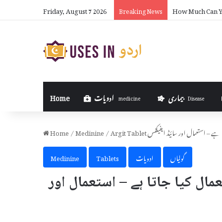
Friday, August 7 2026
How Much Can Yo
Breaking News
بیماری
ادویات
Home
medicine
Disease
کیا جاتا ہے – استعمال اور سائیڈ ایفیکٹس
/
Medinine
/
Home
گولیاں
ادویات
Tablets
Medinine
یوں استعمال کیا جاتا ہے – استعمال اور