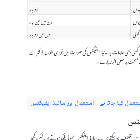
دو بار
دن میں تین بار
ولی
دن میں دو بار
ی بھی علامات یا سائیڈ ایفیکٹس کی صورت میں فوری طور پر ڈاکٹر سے
ہ صحت پر منفی اثر نہ پڑے۔
ریض میں مختلف ہوسکتے ہیں۔ یہ سائیڈ ایفیکٹس عموماً ہلکے ہوتے ہیں لیکن کچھ