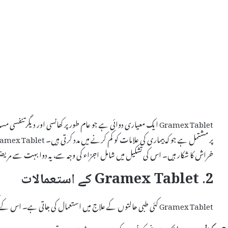
Gramex Tablet ایک معیاری دوائی ہے جو عام طور پر کھانسی اور دیگر
خراش کا شکار ہیں۔ اس کی تشکیل میں شامل اجزاء کی وجہ سے، یہ دوا بہت سے م
2. Gramex Tablet کے استعمالات
Gramex Tablet کئی طبی حالتوں کے علاج میں استعمال کی جاتی ہے۔ اس کے کچھ اہم استعمالات یہ ہیں: