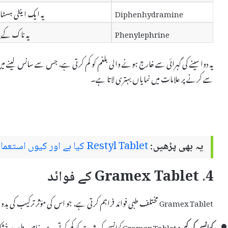
Diphenhydramine
یہ ایک اینٹی ہسٹ
Phenylephrine
یہ ناک کے ب
سے کرنے پر علامات میں نمایاں بہتری لاتا ہے۔
یہ بھی پڑھیں:
Restyl Tablet کیا ہے اور کیوں استعمال کیا جاتا ہے – استعمال اور سائیڈ ایفیکٹس
4. Gramex Tablet کے فوائد
Gramex Tablet مختلف طبی فوائد فراہم کرتی ہے، جو اس کی مؤثر ترکیب کی بدولت ممکن ہیں۔ اس کے چند اہم فوائد یہ ہیں:
کھانسی کی کمی:
Gramex Tablet کھانسی کی شدت کو کم کرتی ہے، خاص طور پر خشک کھانسی میں۔