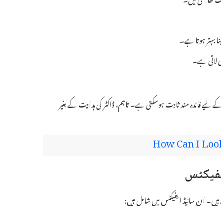
ی لاتی ہے۔
 لوگوں کے لیے فائدہ مند ثابت ہوسکتی ہے۔ تاہم، ڈاکٹر کی ہدایت کے بغیر
How Can I Loo