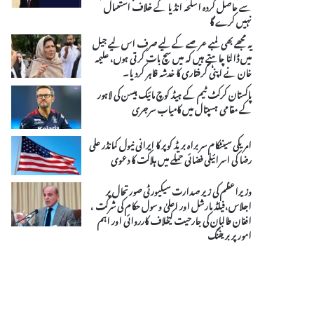
سے حاصل کردہ اسلحہ انڈیا کے خلاف استعمال
نہیں کرے گا
یہ مجھے بھی لمبے عرصے کے لیے صرف اس لیے جیل
میں ڈالنا چاہتے ہیں کہ میں سچ بات کرتی ہوں، علیمہ
خان نے اپنی گرفتاری کا خدشہ ظاہر کردیا۔
پاکستان کرکٹ ٹیم کے ہیڈ کوچ مائیک ہیسن کی لاہور
کے مقامی ہسپتال میں کامیاب سرجری
امریکی سینٹکام سربراہ بریڈ کوپر کا ایرانی نیول کمانڈر علی
رضا کی اسرائیلی فضائی حملے میں ہلاکت کا دعوی
وزیراعظم کی زیر صدارت سیکیورٹی صورتحال پر
اجلاس،فیلڈ مارشل اور اعلیٰ و سول حکام کی شرکت ،
افغان طالبان کی جارحیت کیخلاف کارروائی اور اہم
امور پر بریفنگ