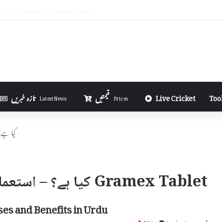
 Gel Works in Urdu
Too
Live Cricket
قیمتیں
تازہ خبریں
Latest News
Prices
mex Tablet
Gramex Tablet کیا ہے؟ – استعمال اور سائیڈ ایفیکٹس
es and Benefits in Urdu
724
4 minutes read