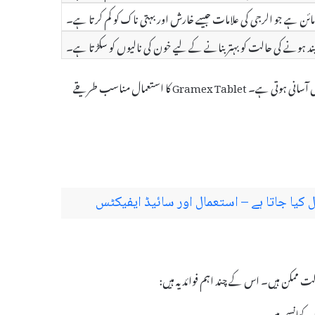
امائن ہے جو الرجی کی علامات جیسے خارش اور بہتی ناک کو کم کرتا ہے۔
ند ہونے کی حالت کو بہتر بنانے کے لیے خون کی نالیوں کو سکڑتا ہے۔
یہ دوا سینے کی گہرائی سے خارج ہونے والی بلغم کو کم کرتی ہے، جس سے سانس لینے میں آسانی ہوتی ہے۔ Gramex Tablet کا استعمال مناسب طریقے