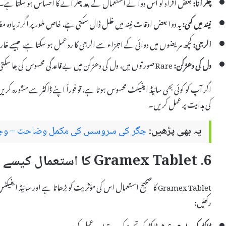
چکر آنا:
بعض افراد کو اس دوا کے استعمال کے بعد چکر آنے کا احساس ہو سکتا ہے۔
نیند میں کمی:
یہ دوا بعض اوقات نیند میں خلل ڈال سکتی ہے، خاص طور پر اگر زیادہ مق
الرجی:
کچھ مریضوں میں دوائی کے اجزاء سے الرجی کا رد عمل ہو سکتا ہے، جیسے خار
دل کی دھڑکن:
Rare صورتوں میں، دل کی دھڑکن میں بے قاعدگی محسوس کی جا سکتی ہے۔
اگر آپ کو کوئی بھی سائیڈ ایفیکٹ محسوس ہوتا ہے، تو فوراً اپنے ڈاکٹر سے مشورہ کری
کی ہدایت پر عمل کریں۔
یہ بھی پڑھیں:
جگر کی سروسس کی مکمل وضاحت – وجوہا
6. Gramex Tablet کا استعمال کیسے کریں؟
Gramex Tablet کا صحیح استعمال اس کی مؤثریت کو بڑھاتا ہے اور س
رکھیں:
ڈاکٹر کی ہدایت:
ہمیشہ ڈاکٹر کی تجویز کردہ مقدار پر عمل کریں۔