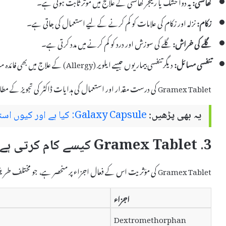
کھانسی:
یہ دوا خشک یا رینجر کھانسی کے علاج میں موثر ثابت ہوتی ہے۔
زکام:
نزلہ اور زکام کی علامات کو کم کرنے کے لیے استعمال کی جاتی ہے۔
گلے کی خراش:
گلے کی سوزش اور درد کو کم کرنے میں مدد کرتی ہے۔
تنفسی مسائل:
دیگر تنفسی بیماریوں جیسے ایلویر (Allergy) کے علاج میں بھی فائدہ مند ہے۔
Gramex Tablet کی درست مقدار اور استعمال کی ہدایات ڈاکٹر کی تجویز کے مطابق ہونی چاہئیں تاکہ اس کی مؤثریت اور حفاظت یقینی بنائی جا سکے۔
یہ بھی پڑھیں:
Galaxy Capsule: کیا ہے اور کیوں استعمال کیا جاتا ہے – استعمال اور سائیڈ ایفیکٹس
3. Gramex Tablet کیسے کام کرتی ہے؟
Gramex Tablet کی مؤثریت اس کے فعال اجزاء پر منحصر ہے، جو مختلف طریقوں سے کام کرتے ہیں:
اجزاء
Dextromethorphan