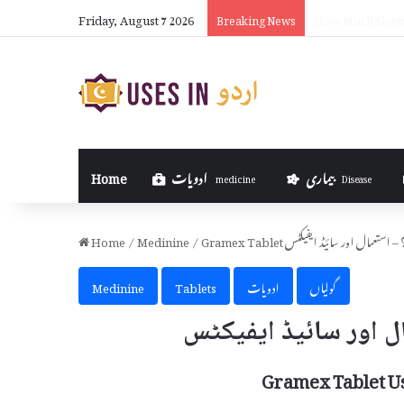
Friday, August 7 2026
How Pain Relief
Breaking News
بیماری
ادویات
Home
medicine
Disease
Gra کیا ہے؟ – استعمال اور سائیڈ ایفیکٹس
/
Medinine
/
Home
گولیاں
ادویات
Tablets
Medinine
Gramex Tablet Us