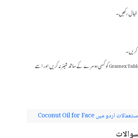
ا خیال رکھیں۔
 کریں۔
اگر آپ کو کسی بھی قسم کی تبدیلی محسوس ہو، تو اپنے معالج سے فوراً رابطہ کریں۔ Gramex Tablet کو کسی دوسرے کے ساتھ شیئر نہ کریں اور اسے
 میں Coconut Oil for Face