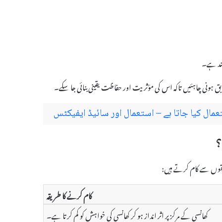
کام کرنے کا طریقہ
کھانسی کے مرکز پر اثر انداز ہو کر کھانسی کی خواہش کو کم کرتا ہے۔