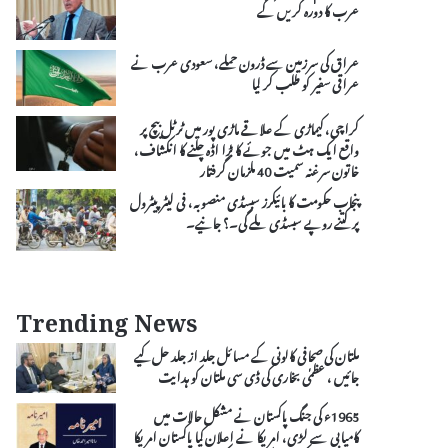
عرب کا دورہ کریں گے
عراق کی سرزمین سے ڈرون حملے، سعودی عرب نے
عراقی سفیر کو طلب کر لیا
کراچی، کیماڑی کے علاقے ماڑی پور میں ٹرٹل بیچ پر
واقع ایک ہٹ میں جوئے کا بڑا اڈہ چلنے کا انکشاف،
خاتون سرغنہ سمیت 40 ملزمان گرفتار
پنجاب حکومت کا بائیکرز سبسڈی منصوبہ، فی لیٹر پیٹرول
پر کتنے روپے سبسڈی ملے گی۔؟ جانیے۔
Trending News
ملتان کی صحافی کالونی کے مسائل جلد از جلد حل کیے
جائیں ، عظمٰی بخاری کی ڈی سی ملتان کو ہدایت
1965ء کی جنگ پاکستان نے مشکل حالات میں
کامیابی سے لڑی، امریکا نے اعلان کیا پاکستان امریکا