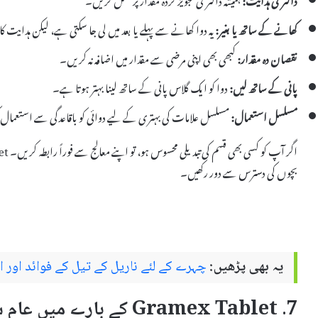
کھانے کے ساتھ یا بغیر:
یہ دوا کھانے سے پہلے یا بعد میں لی جا سکتی ہے، لیکن ہدایت ک
نقصان دہ مقدار:
کبھی بھی اپنی مرضی سے مقدار میں اضافہ نہ کریں۔
پانی کے ساتھ لیں:
دوا کو ایک گلاس پانی کے ساتھ لینا بہتر ہوتا ہے۔
مسلسل استعمال:
مسلسل علامات کی بہتری کے لیے دوائی کو باقاعدگی سے استعمال
بچوں کی دسترس سے دور رکھیں۔
یہ بھی پڑھیں:
چہرے کے لئے ناریل کے تیل کے فوائد اور استعمالات اردو
7. Gramex Tablet کے بارے میں عام سوالات