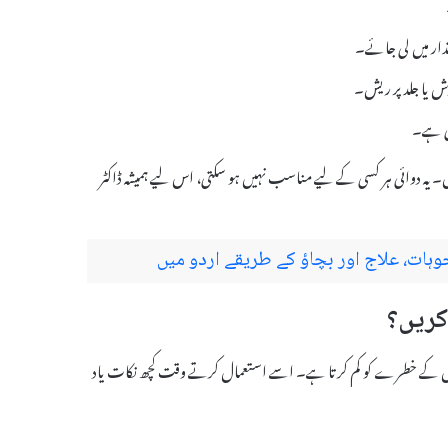
دار میں لی جائے۔
ش یا جلد پر ریش۔
ں۔ یہ دوائی ہر کسی کے لیے مناسب نہیں ہو سکتی، اس لیے ہمیشہ ڈاکٹر
ت، علاج اور بچاؤ کے طریقے اردو میں
ائیڈ ایفیکٹس کے خطرے کو کم کرتا ہے۔ اسے استعمال کرتے وقت کچھ نکات یاد