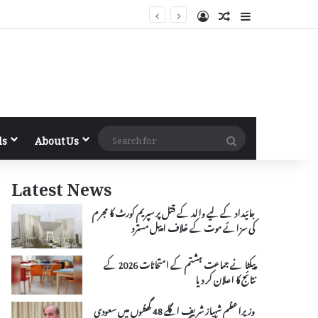
Log In
Random Article
Sidebar
Search
ls
About Us
for
Latest News
جائیداد کے لیے والد کے قتل پر سپریم کورٹ کا مجرم
کی سزائے موت کے خلاف اپیل مسترد
پیکٹا نے جماعت ہشتم کے امتحانات 2026 کے
نتائج کا اعلان کر دیا
وزیراعظم شہباز شریف اگلے 48 گھنٹوں میں سعودی