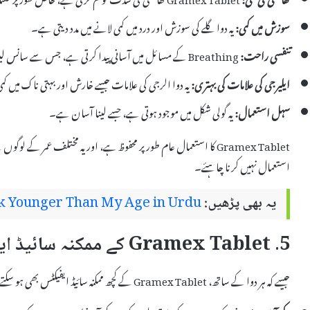
سوزش میں کمی:
یہ دوا گلے کی سوزش اور درد میں کمی لانے میں مدد دیتی ہے۔
تنفسی راحت:
Breathing کے مسائل میں آسانی پیدا کرتی ہے، جس سے سانس لینا بہتر ہوتا ہے۔
ایلیرجی کی علامات کی بہتری:
یہ دوا الرجی کی علامات جیسے خارش اور بہتی ناک میں کم
سہل استعمال:
یہ گولی شکل میں موجود ہوتی ہے، جسے لینا آسان ہے۔
Gramex Tablet کا استعمال عام طور پر محفوظ ہے، اور یہ مختلف عمر کے
استعمال نہیں کرنا چاہئے۔
یہ بھی پڑھیں:
k Younger Than My Age in Urdu
5. Gramex Tablet کے ممکنہ سائیڈ ایفیکٹس
جیسے کہ ہر دوا کے ساتھ، Gramex Tablet کے کچھ ممکنہ سائیڈ ایفیکٹس بھی ہو سکتے ہیں۔ ان سائیڈ ایفیکٹس میں شامل ہیں: