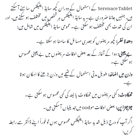
Serenace Tablet کے استعمال کے دوران کچھ سائیڈ ایفیکٹس سامنے آ سکتے
ہیں، جنہیں جاننا ضروری ہے۔ یہ سائیڈ ایفیکٹس ہر شخص میں مختلف ہو سکتے ہیں، اور
ان کی شدت بھی مختلف ہو سکتی ہے۔ عمومی سائیڈ ایفیکٹس میں شامل ہیں:
دھندلا نظر:
کچھ مریضوں کو بصری مسائل کا سامنا ہو سکتا ہے۔
بے چینی:
دوا کے آغاز کے بعد بعض اوقات مریضوں میں بے چینی محسوس
ہو سکتی ہے۔
وزن میں اضافہ:
طویل مدتی استعمال کے نتیجے میں وزن بڑھنے کا امکان ہوتا
ہے۔
تھکاوٹ:
کئی مریضوں میں تھکاوٹ یا نیند کی کمی محسوس ہو سکتی ہے۔
چڑچڑا پن:
بعض اوقات موood میں تبدیلیاں آ سکتی ہیں۔
اگر آپ کو درج ذیل شدید سائیڈ ایفیکٹس محسوس ہوں تو فوراً اپنے ڈاکٹر سے رابطہ
کریں: