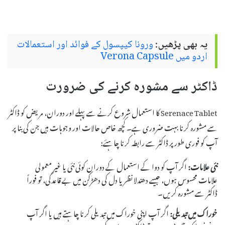
یہ بھی پڑھیں:
ورونا کیپسول کے فوائد اور استعمالات
اردو میں Verona Capsule
ڈاکٹر سے مشورہ کرنے کی ضرورت
Serenace Tablet کا استعمال شروع کرنے سے پہلے اور دوران، مریض کو ڈاکٹر
سے مشورہ کرنا بہت ضروری ہے۔ کچھ خاص حالات اور وجوہات ہیں جن کی بنا پر
آپ کو فوری طور پر ڈاکٹر سے رابطہ کرنا چاہئے:
نئی علامات:
اگر آپ کو دوا کے استعمال کے دوران کوئی نئی یا غیر معمولی
علامات محسوس ہوں، جیسے دھندلا نظر یا دل کی دھڑکن میں بے قاعدگی، تو فوراً
ڈاکٹر سے مشورہ کریں۔
خوراک میں تبدیلی:
اگر آپ اپنی خوراک میں تبدیلی کرنا چاہتے ہیں یا اگر آپ