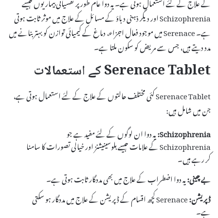
کے علاج کے لئے استعمال ہوتی ہے۔ یہ دوا عام طور پر نفسیاتی بیماریوں جیسے
Schizophrenia اور دیگر ذہنی دباؤ کے مسائل کے علاج میں موثر ثابت ہوتی
ہے۔ Serenace میں موجود فعال اجزاء، دماغ کے کیمیائی توازن کو بہتر بنانے میں
مدد دیتے ہیں، جس سے مریض کو سکون ملتا ہے۔
Serenace Tablet کے استعمالات
Serenace Tablet کئی مختلف حالتوں کے علاج کے لئے استعمال ہوتی ہے،
جن میں شامل ہیں:
Schizophrenia:
یہ دوا ان لوگوں کے لئے مفید ہے جو
Schizophrenia کے علامات جیسے ہلوسینیشنز اور خیالی تصورات کا سامنا
کر رہے ہیں۔
بے چینی:
یہ دوا اضطراب کے علاج میں بھی مددگار ثابت ہوتی ہے۔
ڈپریشن:
Serenace کچھ اقسام کے ڈپریشن کے علاج میں مددگار ہو سکتی
ہے۔