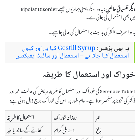
دیگر نفسیاتی حالتیں:
یہ دوا دیگر ذہنی بیماریوں جیسے Bipolar Disorder
میں بھی استعمال کی جاتی ہے۔
یہ دوا صرف ڈاکٹر کی ہدایت پر استعمال کی جانی چاہیے۔
یہ بھی پڑھیں:
Gestill Syrup کیا ہے اور کیوں
استعمال کیا جاتا ہے – استعمال اور سائیڈ ایفیکٹس
خوراک اور استعمال کا طریقہ
Serenace Tablet کی خوراک اور استعمال کا طریقہ مریض کی حالت، عمر اور
ڈاکٹر کی تجویز پر منحصر ہوتا ہے۔ عام طور پر، اس کی خوراک درج ذیل ہوتی ہے:
عمر
روزانہ خوراک
استعمال کا طریقہ
بالغ
2-4 ملی گرام
کھانے کے ساتھ یا بغیر