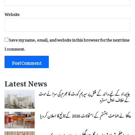
Website
Save my name, email, and website in this browser for the next time
I comment.
Latest News
جائیداد کے لیے والد کے قتل پر سپریم کورٹ کا مجرم کی سزائے موت
کے خلاف اپیل مسترد
پیکٹا نے جماعت ہشتم کے امتحانات 2026 کے نتائج کا اعلان کر دیا
وزیراعظم شہباز شریف اگلے 48 گھنٹوں میں سعودی عرب کا دورہ