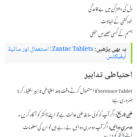
دل کی دھڑکن میں بے قاعدگی
خودکشی کے خیالات
جسم کے کسی حصے میں سختی
یہ بھی پڑھیں:
Zantac Tablets: استعمال اور سائیڈ
ایفیکٹس
احتیاطی تدابیر
Serenace Tablet کا استعمال کرتے وقت چند احتیاطی تدابیر اختیار کرنا
ضروری ہے:
طبی تاریخ:
اگر آپ کو کوئی سابقہ طبی حالت ہے تو اپنے ڈاکٹر کو آگاہ کریں۔
دوسری دوائیں:
اگر آپ دوسری دوائیں لے رہے ہیں تو ان کی معلومات
اپنے ڈاکٹر کو دیں۔