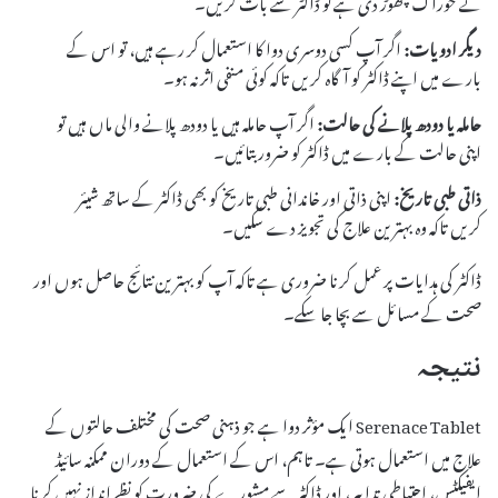
نے خوراک چھوڑ دی ہے تو ڈاکٹر سے بات کریں۔
دیگر ادویات:
اگر آپ کسی دوسری دوا کا استعمال کر رہے ہیں، تو اس کے
بارے میں اپنے ڈاکٹر کو آگاہ کریں تاکہ کوئی منفی اثر نہ ہو۔
حاملہ یا دودھ پلانے کی حالت:
اگر آپ حاملہ ہیں یا دودھ پلانے والی ماں ہیں تو
اپنی حالت کے بارے میں ڈاکٹر کو ضرور بتائیں۔
ذاتی طبی تاریخ:
اپنی ذاتی اور خاندانی طبی تاریخ کو بھی ڈاکٹر کے ساتھ شیئر
کریں تاکہ وہ بہترین علاج کی تجویز دے سکیں۔
ڈاکٹر کی ہدایات پر عمل کرنا ضروری ہے تاکہ آپ کو بہترین نتائج حاصل ہوں اور
صحت کے مسائل سے بچا جا سکے۔
نتیجہ
Serenace Tablet ایک مؤثر دوا ہے جو ذہنی صحت کی مختلف حالتوں کے
علاج میں استعمال ہوتی ہے۔ تاہم، اس کے استعمال کے دوران ممکنہ سائیڈ
ایفیکٹس، احتیاطی تدابیر، اور ڈاکٹر سے مشورے کی ضرورت کو نظرانداز نہیں کرنا