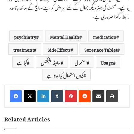
چاہیے۔ صحت کی بہتر دیکھ بھال کے لئے، مریض کو اپنے معالج کے ساتھ باقاعدہ
رابطہ رکھنا ضروری ہے۔
psychiatry
Mental Health
medication
treatment
Side Effects
Serenace Tablet
Usage
استعمال
سائیڈ ایفیکٹس
کیا ہے
کیوں استعمال کیا جاتا ہے
LinkedIn
Tumblr
Pinterest
Reddit
Share via Email
Print
Related Articles