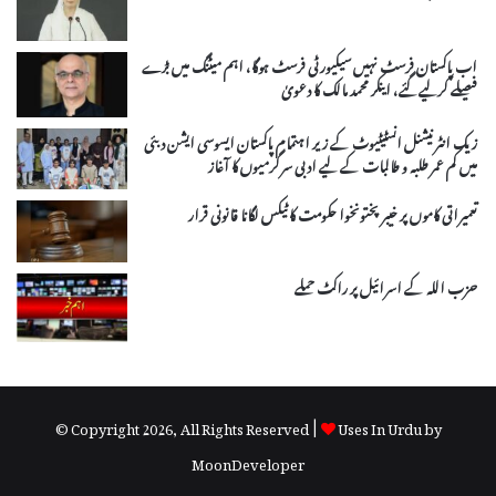
اب پاکستان فرسٹ نہیں سیکیورٹی فرسٹ ہوگا، اہم میٹنگ میں بڑے
فیصلے کرلیے گئے، اینکر محمد مالک کا دعویٰ
زیک انٹرنیشنل انسٹیٹیوٹ کے زیر اہتمام پاکستان ایسوسی ایشن دبئی
میں کم عمر طلبہ و طالبات کے لیے ادبی سرگرمیوں کا آغاز
تعمیراتی کاموں پر خیبر پختونخوا حکومت کا ٹیکس لگانا قانونی قرار
حزب اللہ کے اسرائیل پر راکٹ حملے
© Copyright 2026, All Rights Reserved |
Uses In Urdu by
MoonDeveloper