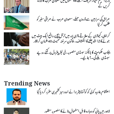
کریں گے
عراق کی سرزمین سے ڈرون حملے، سعودی عرب نے عراقی سفیر کو
طلب کر لیا
کراچی، کیماڑی کے علاقے ماڑی پور میں ٹرٹل بیچ پر واقع ایک ہٹ میں
جوئے کا بڑا اڈہ چلنے کا انکشاف، خاتون سرغنہ سمیت 40 ملزمان گرفتار
پنجاب حکومت کا بائیکرز سبسڈی منصوبہ، فی لیٹر پیٹرول پر کتنے روپے
سبسڈی ملے گی۔؟ جانیے۔
Trending News
احتشام جاوید کولی کو کوآرڈینیٹر برائے اوورسیز کشمیری مقرر کر دیا گیا
لاہور میں پانی کو دوبارہ قابل استعمال بنانے کا منصوبہ منظور