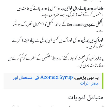
حاملہ اور دودھ پلانے والی خواتین:
یہ دوا حمل یا دودھ پلانے کی حالت میں
استعمال کرتے وقت ڈاکٹر کی ہدایت ضروری ہے۔
الکحل سے پرہیز:
Serenace کے ساتھ الکحل کا استعمال خطرناک ہو سکتا
ہے۔
خوراک میں تبدیلی:
دوا کی خوراک میں کسی بھی تبدیلی سے پہلے ہمیشہ ڈاکٹر سے
مشورہ کریں۔
یہ تدابیر آپ کی صحت کو بہتر رکھنے اور سائیڈ ایفیکٹس کے خطرے کو کم کرنے میں
مددگار ثابت ہوں گی۔
یہ بھی پڑھیں:
Azomax Syrup کے استعمال اور
مضر اثرات
متبادل ادویات