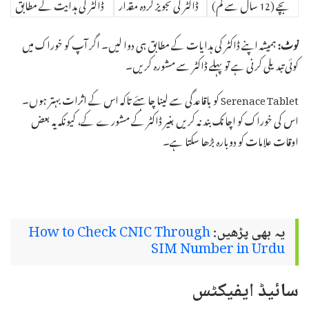
بچے (12 سال سے کم)
ڈاکٹر کی تجویز کردہ مقدار
ڈاکٹر کی ہدایت کے مطابق
نوٹ:
ہمیشہ اپنے ڈاکٹر کی ہدایات کے مطابق ہی دوا لیں۔ اگر آپ کو خوراک میں
کوئی تبدیلی کرنی ہے تو پہلے ڈاکٹر سے مشورہ کریں۔
Serenace Tablet کو باقاعدگی سے لینا چاہئے تاکہ اس کے اثرات بہتر ہوں۔
اس کی خوراک کو اچانک بند نہ کریں بغیر ڈاکٹر کے مشورے کے، کیونکہ یہ بعض
اوقات علامات کو دوبارہ بڑھا سکتا ہے۔
یہ بھی پڑھیں:
How to Check CNIC Through
SIM Number in Urdu
سائیڈ ایفیکٹس