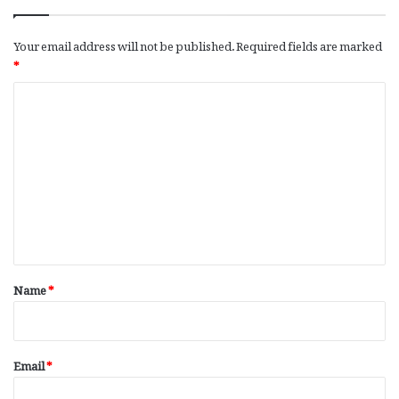
Your email address will not be published.
Required fields are marked
*
C
o
m
m
e
n
t
*
Name
*
Email
*