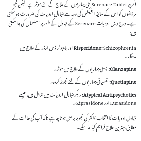
اگرچہ Serenace Tablet کئی بیماریوں کے علاج کے لئے موثر ہے، لیکن کچھ
مریضوں کو اس کے سائیڈ ایفیکٹس کی وجہ سے متبادل ادویات کی ضرورت ہو سکتی
ہے۔ درج ذیل ادویات Serenace کے متبادل کے طور پر استعمال کی جا سکتی
ہیں:
Risperidone:
Schizophrenia اور بایپولر ڈس آرڈر کے علاج میں
مددگار۔
Olanzapine:
ذہنی بیماریوں کے علاج میں موثر۔
Quetiapine:
نفسیاتی بیماریوں کے لئے تجویز کردہ۔
Atypical Antipsychotics:
دیگر متبادل ادویات میں شامل ہیں، جیسے
Lurasidone اور Ziprasidone۔
متبادل ادویات کا انتخاب ڈاکٹر کی تجویز پر مبنی ہونا چاہیے تاکہ آپ کی حالت کے
مطابق بہترین علاج فراہم کیا جا سکے۔