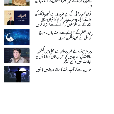
تیار
قومی تعمیر و ترقی کے لیے ضروری ہے لمبی پلاننگ کی
جائے، ایک دوسرے پر الزام تراشیاں وکیچڑ
اچھالنے اور حکومتوں کو گرانے سے احتراز کریں
عیدالفطر کے حوالے سے رویت ہلال ریسرچ
کونسل نے بھی پیشگوئی کر دی
بیرسٹر سیف نے عمران خان سے جیل میں گھنٹوں
ملاقات کی اور بعد میں کہا عمران خان کو ملاقاتوں کی
اجازت نہیں : شمع جونیجو
سوال یہ ہے کہ آپ وقت کا ساتھ دیتے ہیں یا نہیں