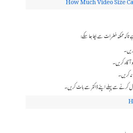
How Much Video Size Ca
کریں۔
کو آگاہ کریں۔
تعمال کرنے سے پہلے اپنے ڈاکٹر سے بات کریں۔
H