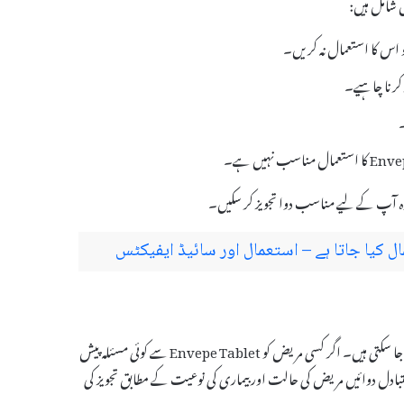
 کرنا چاہیے۔
۔
 وہ آپ کے لیے مناسب دوا تجویز کر سکیں۔
Envepe Tablet کے متبادل ادویات مختلف بیماریوں کے علاج میں استعمال کی جا سکتی ہیں۔ اگر کسی مریض کو Envepe Tablet سے کوئی مسئلہ پیش
ہ متبادل دوائیں مریض کی حالت اور بیماری کی نوعیت کے مطابق تجویز کی