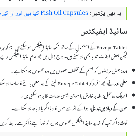
یہ بھی پڑھیں:
Fish Oil Capsules کیا ہیں اور ان کے فوائد اور سائیڈ ایفیکٹس
سائیڈ ایفیکٹس
Envepe Tablet کے استعمال کے ساتھ ممکنہ سائیڈ ایفیکٹس ہو سکتے ہیں، جو 
لیکن بعض اوقات شدید بھی ہو سکتے ہیں۔ درج ذیل میں کچھ عام سائیڈ ایفیکٹس دیے 
درد:
بعض مریضوں کو جسم کے مختلف حصوں میں درد محسوس ہو سکتا ہے۔
متلی اور قے:
کچھ افراد کو Envepe Tablet لینے کے بعد متلی یا قے کا سامنا ہو سکتا ہے۔
الرجک رد عمل:
جلد پر خارش یا سوجن جیسی علامات ظاہر ہو سکتی ہیں۔
خون کے دباؤ میں تبدیلی:
دوا کے اثر سے خون کا دباؤ کم یا زیادہ ہو سکتا ہے۔
نوٹ:
اگر آپ کو شدید سائیڈ ایفیکٹس محسوس ہوں، تو فوراً اپنے ڈاکٹر سے رابطہ کری