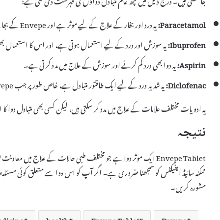
Paracetamol:
یہ درد اور بخار کے علاج کے لیے موثر ہے اور Envepe کے بجائے استعمال کی جا سکتی ہے۔
Ibuprofen:
یہ سوزش اور درد کے لیے استعمال ہوتی ہے، اور اس کا استعمال بھی Envepe کا متبادل ہو سکتا 
Aspirin:
یہ دوا بھی درد کم کرنے اور سوزش کے علاج میں مدد کرتی ہے۔
Diclofenac:
یہ شدید درد کے لیے ایک طاقتور متبادل ہے، خاص طور پر جب Envepe موثر نہ ہو۔
یہ ادویات مختلف علامات کے علاج میں مدد کر سکتی ہیں، لیکن کسی بھی متبادل دوا 
نتیجہ
Envepe Tablet ایک موثر دوا ہے جو مختلف طبی حالات کے علاج میں مع
ممکنہ سائیڈ ایفیکٹس کو سمجھنا ضروری ہے۔ اگر آپ کو اس دوا سے متعلق کوئی مسئلہ پی
مشورہ کریں۔
dicine
health
Envepe Tablet
Envepe