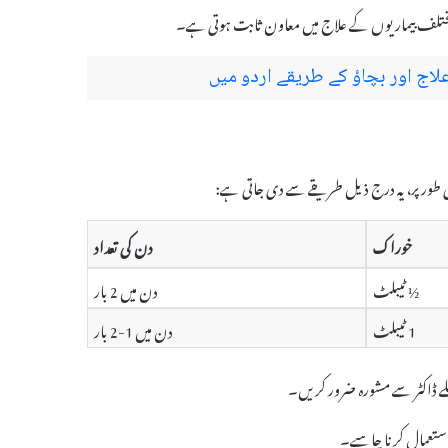
 مختلف بیماریوں کے علاج میں معاون ثابت ہوتی ہے۔
 اور بچاؤ کے طریقے اردو میں
خوراک
دن کی تعداد
½ ٹیبلٹ
دن میں 2 بار
1 ٹیبلٹ
دن میں 1-2 بار
ے ڈاکٹر سے مشورہ ضرور کریں۔
 استعمال کرنا چاہیے۔