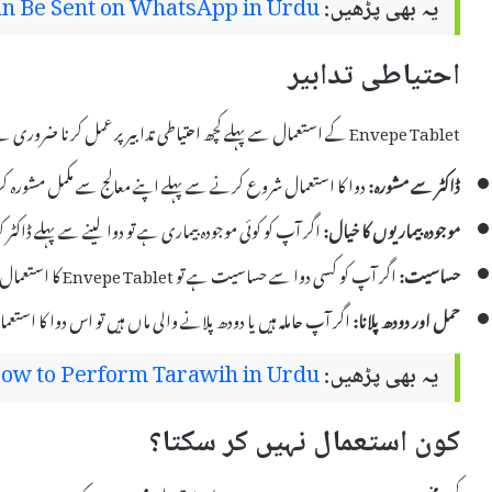
یہ بھی پڑھیں:
n Be Sent on WhatsApp in Urdu
احتیاطی تدابیر
Envepe Tablet کے استعمال سے پہلے کچھ احتیاطی تدابیر پر عمل کرنا ضروری ہے تاکہ ممکنہ خطرات سے بچا جا سکے:
ڈاکٹر سے مشورہ:
دوا کا استعمال شروع کرنے سے پہلے اپنے معالج سے مکمل مشورہ 
موجودہ بیماریوں کا خیال:
اگر آپ کو کوئی موجودہ بیماری ہے تو دوا لینے سے پہلے ڈاکٹر 
حساسیت:
اگر آپ کو کسی دوا سے حساسیت ہے تو Envepe Tablet کا استعمال نہ کریں۔
حمل اور دودھ پلانا:
اگر آپ حاملہ ہیں یا دودھ پلانے والی ماں ہیں تو اس دوا کا اس
یہ بھی پڑھیں:
ow to Perform Tarawih in Urdu
کون استعمال نہیں کر سکتا؟