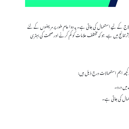
کے علاج کے لیے استعمال کی جاتی ہے۔ یہ دوا عام طور پر مریضوں کے لئے
 ہے۔ Envepe Tablet کی اہمیت اس کے مؤثر نتائج میں ہے، جو کہ مختلف علامات کو کم کرنے اور صحت کی بہتری
 میں درد۔