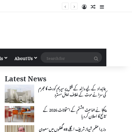
Log In
Random Article
Sidebar
Search
ls
About Us
for
Latest News
جائیداد کے لیے والد کے قتل پر سپریم کورٹ کا مجرم
کی سزائے موت کے خلاف اپیل مسترد
پیکٹا نے جماعت ہشتم کے امتحانات 2026 کے
نتائج کا اعلان کر دیا
وزیراعظم شہباز شریف اگلے 48 گھنٹوں میں سعودی