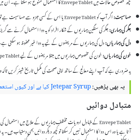
کچھ مخصوص حالات میں Envepe Tablet کا استعمال ممنوع ہو سکتا ہے۔ ان میں شامل ہیں:
حساسیت:
اگر آپ کو Envepe Tablet یا اس کے کسی جزو سے حساسیت ہے تو اس کا استعمال نہ کریں۔
جگر کی بیماری:
جگر کی سنگین بیماریوں کے شکار افراد کو یہ دوا استعمال کرنے سے گریز
دل کی بیماریاں:
دل کی بیماریوں کے مریضوں کے لیے یہ دوا غیر محفوظ ہو سکتی ہے
خون کی بیماریاں:
خون کی مخصوص بیماریوں میں مبتلا مریضوں کے لیے Envepe Tablet کا استعمال مناسب نہیں ہے۔
یہ ضروری ہے کہ آپ اپنے معالج کے ساتھ اپنی صحت کی مکمل تاریخ شیئر کریں تاکہ
یہ بھی پڑھیں:
Jetepar Syrup کیا ہے اور کیوں استعمال کیا جاتا ہے – استعمال اور سائیڈ ایفیکٹس
متبادل دوائیں
آتا ہے یا وہ اس دوا کا استعمال نہیں کر سکتا تو کچھ دیگر دوائیں بھی دستیاب ہیں۔ ی
جا سکتی ہیں۔ درج ذیل میں کچھ عام متبادل دواؤں کی فہرست دی گئی ہے: