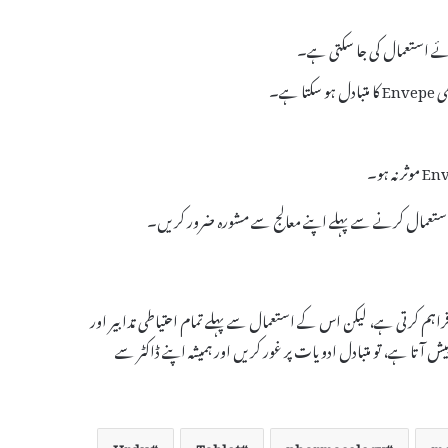
ہے۔
کا استعمال کرنے سے پہلے اپنے معالج سے مشورہ ضرور کریں۔
اونت فراہم کرتی ہے، لیکن اس کے استعمال سے پہلے تمام احتیاطی تدابیر اور
ش آتا ہے، تو متبادل ادویات پر غور کریں اور ہمیشہ اپنے ڈاکٹر سے
Urdu
Tablet
pharmacology
me