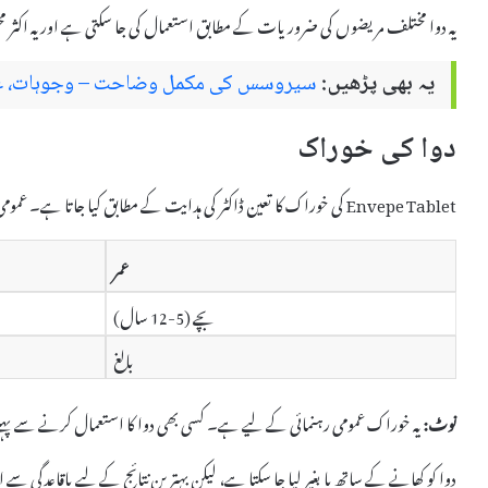
یہ دوا مختلف مریضوں کی ضروریات کے مطابق استعمال کی جا سکتی ہے اور یہ اکثر
یہ بھی پڑھیں:
سیروسس کی مکمل وضاحت – وجوہات، علاج
دوا کی خوراک
Envepe Tablet کی خوراک کا تعین ڈاکٹر کی ہدایت کے مطابق کیا جاتا ہے۔ عمومی طور پر، یہ درج ذیل طریقے سے دی جاتی ہے:
عمر
بچے (5-12 سال)
بالغ
نوٹ:
یہ خوراک عمومی رہنمائی کے لیے ہے۔ کسی بھی دوا کا استعمال کرنے سے پہل
دوا کو کھانے کے ساتھ یا بغیر لیا جا سکتا ہے، لیکن بہترین نتائج کے لیے باقاعدگی سے