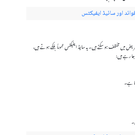
کہ ہر مریض میں مختلف ہو سکتے ہیں۔ یہ سائیڈ ایفیکٹس عموماً ہلکے ہوتے ہیں،
جا رہے ہیں:
ں۔