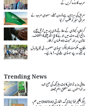
عرب کا دورہ کریں گے
عراق کی سرزمین سے ڈرون حملے، سعودی عرب نے
عراقی سفیر کو طلب کر لیا
کراچی، کیماڑی کے علاقے ماڑی پور میں ٹرٹل بیچ پر
واقع ایک ہٹ میں جوئے کا بڑا اڈہ چلنے کا انکشاف،
خاتون سرغنہ سمیت 40 ملزمان گرفتار
پنجاب حکومت کا بائیکرز سبسڈی منصوبہ، فی لیٹر پیٹرول
پر کتنے روپے سبسڈی ملے گی۔؟ جانیے۔
Trending News
وفاقی وزیر توانائی کا نیٹ میٹرنگ کی جمع شدہ
درخواستوں سے متعلق اہم فیصلہ
ایگریکلچر فوڈ اینڈ ڈرگ اتھارٹی (PAFDA) میں جم،
کیفے ٹیریا اور ڈے کئیر سینٹر کا افتتاح، 10 سالہ پلان