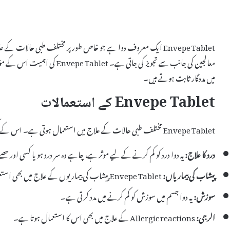
Envepe Tablet ایک معروف دوا ہے جو خاص طور پر مختلف طبی حالات 
معالجین کی جانب سے تجویز کی جاتی
میں مددگار ثابت ہوتے ہیں۔
Envepe Tablet کے استعمالات
Envepe Tablet مختلف طبی حالات کے علاج میں استعمال ہوتی ہے۔ اس کے کچھ اہم استعمالات درج ذیل ہیں:
درد کا علاج:
یہ دوا درد کو کم کرنے کے لیے موثر ہے، چاہے وہ سر درد ہو یا کسی اور حصے
پیشاب کی بیماریاں:
Envepe Tablet پیشاب کی بیماریوں کے علاج میں بھی استعمال کی جاتی ہے۔
سوزش:
یہ دوا جسم میں سوزش کو کم کرنے میں مدد کرتی ہے۔
الرجی:
Allergic reactions کے علاج میں بھی اس کا استعمال ہوتا ہے۔