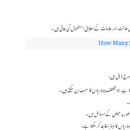
How Many S
ے۔
ص طور پر حیض کے مسائل میں۔