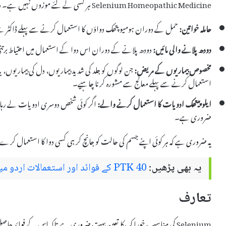
Selenium Homeopathic Medicine ہر کسی کے لئے موزوں نہیں ہے۔ ذیل میں کچھ افراد ہیں جنہیں اس کا استعمال کرنے سے گریز کرنا چاہیے:
حاملہ خواتین:
حمل کے دوران ہومیوپتھک دواؤں کا استعمال کرنے سے پہلے ڈاکٹر
دودھ پلانے والی مائیں:
دودھ پلانے کے دوران اس دوا کے استعمال میں احتیاط برتن
مخصوص بیماریوں کے مریض:
استعمال کرنے سے پہلے معالج سے مشورہ کرنا چاہیے۔
ایلوپیتھک ادویات کا استعمال کرنے والے:
ضروری ہے۔
یہ ضروری ہے کہ ہر کوئی اپنے جسم کی حالت کو جانچ کر ہی کسی دوا کا استعمال کر
یہ بھی پڑھیں:
PTK 40 کے فوائد اور استعمالات اردو میں
تعارف
Selenium کی مناسب خوراک کا تعین بہت ضروری ہے تاکہ اس کے فوائد حاصل