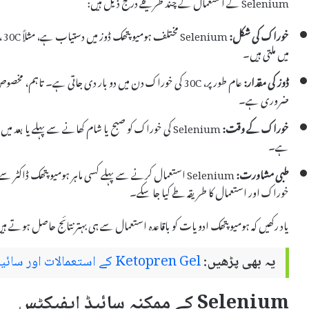
Selenium کے استعمال کے چند طریقے درج ذیل ہیں:
خوراک کی شکل:
میں ملتی ہیں۔
ڈوز کی مقدار:
عام طور پر، 30C کی خوراک دن میں دو بار دی جاتی ہے۔ تاہم،
ضروری ہے۔
خوراک کے وقت:
Selenium کی خوراک کو صبح یا شام کھانے سے پہلے یا بعد
ہے۔
طبی مشاورت:
Selenium استعمال کرنے سے پہلے کسی ماہر ہومیوپتھک ڈاک
خوراک اور استعمال کا طریقہ طے کیا جا سکے۔
یاد رکھیں کہ ہومیوپتھک ادویات کو باقاعدہ استعمال سے ہی بہتر نتائج حاصل ہوتے ہ
یہ بھی پڑھیں:
Ketopren Gel کے استعمالات اور سائیڈ ایفیکٹس
Selenium کے ممکنہ سائیڈ ایفیکٹس