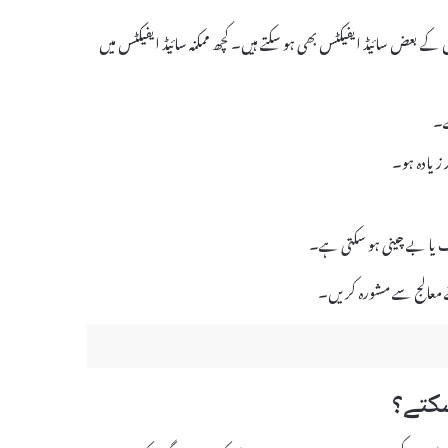
ی طور پر محفوظ ہے، مگر اس کے بعض سائیڈ ایفیکٹس بھی ہو سکتے ہیں۔ کچھ ممکنہ سائیڈ ایفیکٹس میں
 زیادہ ہو۔
نے معالج سے مشورہ کریں۔