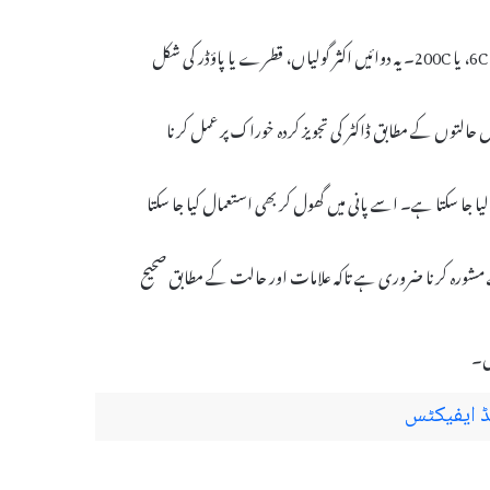
Selenium مختلف ہومیوپتھک ڈوز میں دستیاب ہے، مثلاً 6C، 30C، یا 200C۔ یہ دوائیں اکثر گولیاں، قطرے یا پاؤڈر کی شکل
 مخصوص حالتوں کے مطابق ڈاکٹر کی تجویز کردہ خوراک پر عمل کرنا
 میں لیا جا سکتا ہے۔ اسے پانی میں گھول کر بھی استعمال کیا جا سکتا
ٹر سے مشورہ کرنا ضروری ہے تاکہ علامات اور حالت کے مطابق صحیح
یں۔