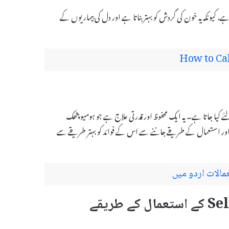
بت ہوتا ہے، کیونکہ یہ خون کی گردش کو بہتر بناتا ہے اور دل کی بیماریوں کے
How to Ca
لف طبی مقاصد کے لئے کیا جاتا ہے۔ یہ ایک محفوظ اور قدرتی علاج ہے جو ہومیوپتھک
ر استعمال کے طریقے جاننے سے اس کے فوائد کو بہتر طریقے سے
ریقے