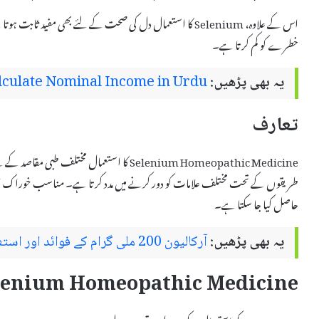
اس کے علاوہ، Selenium کا استعمال دل کی صحت کے لئے بھی مفید ثا
خطرے کو کم کرتا ہے۔
یہ بھی پڑھیں:
lculate Nominal Income in Urdu
تعارف
Selenium Homeopathic Medicine کا استعمال مخت
طریقوں کے تحت مختلف علامات کو دور کرنے میں مدد کرتا ہے۔ مناسب خوراک او
حاصل کیا جا سکتا ہے۔
یہ بھی پڑھیں:
آرکالیون 200 ملی گرام کے فوائد اور استعمالات اردو میں
Selenium Homeopathic Medicine کے استعمال کے ط