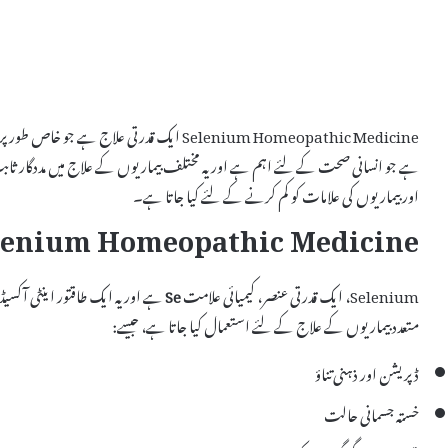
Selenium Homeopathic Medicine ایک قدرتی عل
اور بیماریوں کی علامات کو کم کرنے کے لئے کیا جاتا ہے۔
Selenium Homeopathic Medicine کیا 
Selenium، ایک قدرتی عنصر، کیمیائی علامت
Se
متعدد بیماریوں کے علاج کے لئے استعمال کیا جاتا ہے، جیسے:
ڈپریشن اور ذہنی تناؤ
خستہ جسمانی حالت