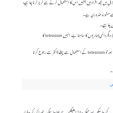
 سے مشورہ ضروری ہے۔
ی چاہیے۔
جن لوگوں کو جلد کی شدید بیماریوں، دل کی بیماریوں، یا دیگر دائمی بیماریوں کا سامنا ہے، انہیں Selenium کا
اگر کوئی شخص دوسری ادویات لے رہا ہو، تو Selenium کے استعمال سے پہلے ڈاکٹر سے رجوع کرنا
ے۔
 کئے جا سکیں اور ممکنہ سائیڈ ایفیکٹس سے بچا جا سکے۔ خوراک کی مقدار