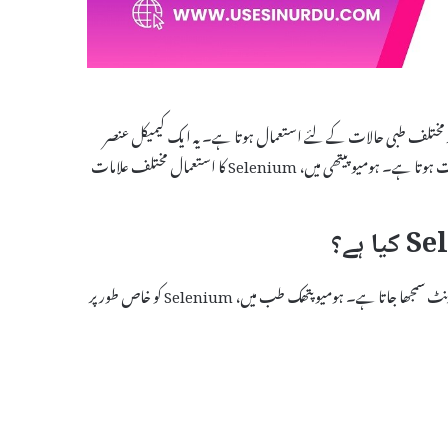
اج ہے جو خاص طور پر مختلف طبی حالات کے لئے استعمال ہوتا ہے۔ یہ ایک کیمیکل عنصر
ہے جو انسانی صحت کے لئے اہم ہے اور یہ مختلف بیماریوں کے علاج میں مددگار ثابت ہوتا ہے۔ ہومیوپیتھی میں، Selenium کا استعمال مختلف علامات
ہے؟
ہے اور یہ ایک طاقتور اینٹی آکسیڈنٹ سمجھا جاتا ہے۔ ہومیوپتھک طب میں، Selenium کو خاص طور پر