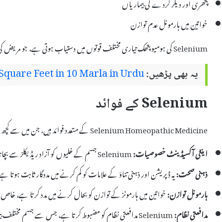
پتھری اور دیگر گردے کی بیماریاں
خواتین میں ہارمونل عدم توازن
Selenium کی ہومیوپتھک تیاری مختلف قوتوں میں دستیاب ہوتی ہے، جو مریض کی حالت اور علامات کے مطابق استعمال کی جاتی ہیں۔
یہ بھی پڑھیں:
quare Feet in 10 Marla in Urdu
Selenium کے فوائد
Selenium Homeopathic Medicine کے متعدد فوائد ہیں، جن میں سے کچھ درج ذیل ہیں:
اینٹی آکسیڈینٹ خصوصیات:
Selenium جسم کے خلیوں کو آزاد ریڈیکلز سے بچاتا ہے، جو مختلف بیماریوں کا سبب بن سکتے ہیں۔
ذہنی صحت:
یہ ڈپریشن اور ذہنی تناؤ کے علامات کو کم کرنے میں مددگار ثابت ہوتا ہ
ہارمونل توازن:
خواتین میں ہارمونز کے توازن کو بحال کرنے میں مدد کرتا ہے، خا
مدافعتی نظام:
Selenium مدافعتی نظام کو مضبوط کرتا ہے، جس سے جسم مختلف بیماریوں کا بہتر مقابلہ کر سکتا ہے۔