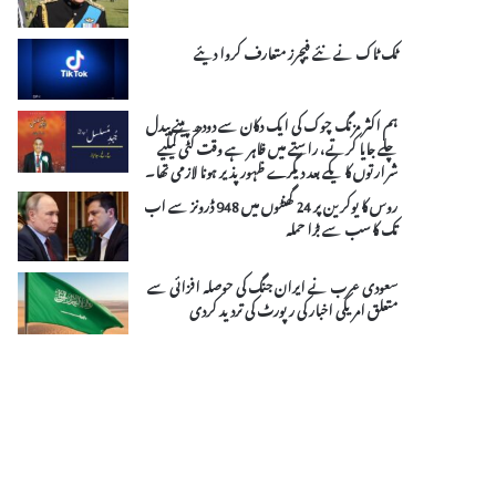
ٹک ٹاک نے نئے فیچرز متعارف کروا دیئے
ہم اکثر مزنگ چوک کی ایک دکان سے دودھ پینے پیدل
چلے جایا کرتے، راستے میں ظاہر ہے وقت کٹی کیلیے
شرارتوں کا یکے بعد دیگرے ظہور پذیر ہونا لازمی تھا۔
روس کا یوکرین پر 24 گھنٹوں میں 948 ڈرونز سے اب
تک کا سب سے بڑا حملہ
سعودی عرب نے ایران جنگ کی حوصلہ افزائی سے
متعلق امریکی اخبار کی رپورٹ کی تردید کردی