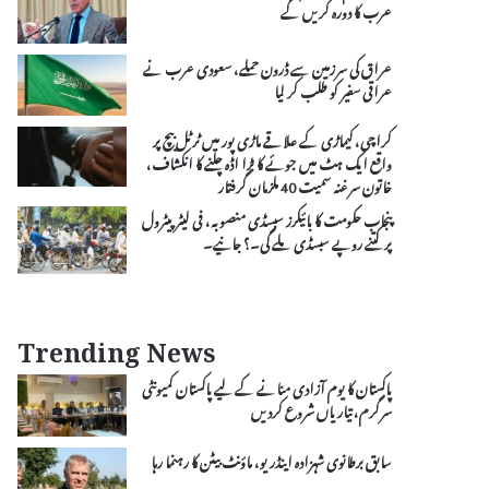
عرب کا دورہ کریں گے
عراق کی سرزمین سے ڈرون حملے، سعودی عرب نے
عراقی سفیر کو طلب کر لیا
کراچی، کیماڑی کے علاقے ماڑی پور میں ٹرٹل بیچ پر
واقع ایک ہٹ میں جوئے کا بڑا اڈہ چلنے کا انکشاف،
خاتون سرغنہ سمیت 40 ملزمان گرفتار
پنجاب حکومت کا بائیکرز سبسڈی منصوبہ، فی لیٹر پیٹرول
پر کتنے روپے سبسڈی ملے گی۔؟ جانیے۔
Trending News
پاکستان کا یوم آزادی منانے کے لیے پاکستان کمیونٹی
سرگرم، تیاریاں شروع کردیں
سابق برطانوی شہزادہ اینڈریو، ماؤنٹ بیٹن کا رہنما رہا