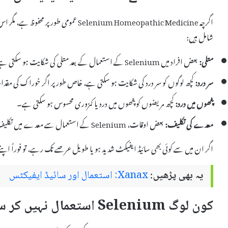
اگرچہ Selenium Homeopathic Medicine عموم
شامل ہیں:
متلی:
بعض افراد میں Selenium کے استعمال کے بعد متلی کی شکایت ہو سکتی ہے۔
سر درد:
کچھ لوگوں کو سر درد کی شکایت ہو سکتی ہے، خاص طور پر اگر خوراک کی مقدار
پٹھوں میں درد:
کچھ مریضوں کو پٹھوں میں درد یا کمزوری محسوس ہو سکتی ہے۔
معدے کی تکلیف:
بعض اوقات، Selenium کے استعمال سے معدے میں تکلیف یا بے چینی ہو سکتی ہے۔
اگر ان میں سے کوئی بھی سائیڈ ایفیکٹ شدید ہو یا طویل عرصے تک رہے، تو فوراً اپ
یہ بھی پڑھیں:
Xanax: استعمال اور سائیڈ ایفیکٹس
کون لوگ Selenium استعمال نہیں کر سکتے؟