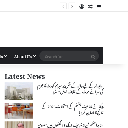
Log In
Random Article
Sidebar
Search
ls
About Us
for
Latest News
جائیداد کے لیے والد کے قتل پر سپریم کورٹ کا مجرم
کی سزائے موت کے خلاف اپیل مسترد
پیکٹا نے جماعت ہشتم کے امتحانات 2026 کے
نتائج کا اعلان کر دیا
وزیراعظم شہباز شریف اگلے 48 گھنٹوں میں سعودی