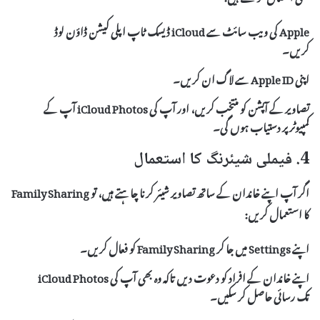
Apple کی ویب سائٹ سے
iCloud ڈیسک ٹاپ
اپلی کیشن ڈاؤن لوڈ
کریں۔
اپنی
Apple ID
سے لاگ ان کریں۔
تصاویر کے آپشن کو منتخب کریں، اور آپ کی
iCloud Photos
آپ کے
کمپیوٹر پر دستیاب ہوں گی۔
4. فیملی شیئرنگ کا استعمال
اگر آپ اپنے خاندان کے ساتھ تصاویر شیئر کرنا چاہتے ہیں، تو
Family Sharing
کا استعمال کریں:
اپنے
Settings
میں جا کر
Family Sharing
کو فعال کریں۔
اپنے خاندان کے افراد کو دعوت دیں تاکہ وہ بھی آپ کی
iCloud Photos
تک رسائی حاصل کر سکیں۔