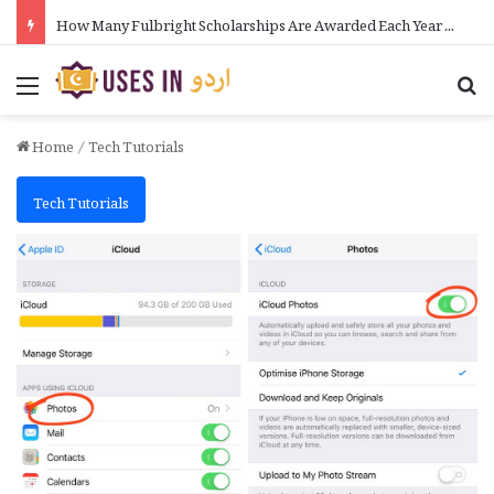
How Many Fulbright Scholarships Are Awarded Each Year in Urdu
Menu
Se
Home
/
Tech Tutorials
Tech Tutorials