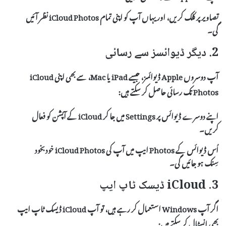
تصاویر پر کلک کریں، اور یہاں آپ کو اپنی تمام
iCloud Photos
نظر آئیں
گی۔
2. دیگر ڈیوائسز سے رسائی
آپ دوسروں
Apple
ڈیوائسز، جیسے
iPad
یا
Mac
، سے بھی اپنی
iCloud
Photos
تک رسائی حاصل کر سکتے ہیں:
اپنے دوسرے ڈیوائس پر
Settings
میں جا کر
iCloud
کے آپشن کو فعال
کریں۔
اُس ڈیوائس کے
Photos
ایپ میں آپ کی
iCloud Photos
خودبخود
سِنک ہو جائیں گی۔
3. iCloud ڈیسک ٹاپ ایپ
اگر آپ
Windows
استعمال کر رہے ہیں، تو آپ
iCloud ڈیسک ٹاپ ایپ
بھی انسٹال کر سکتے ہیں: