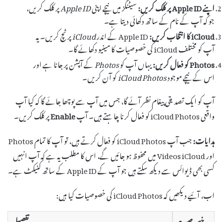
اپنے Apple ID پر کلک کریں:
سیٹنگز میں نیچے اپنی
Apple ID
پر کلک کریں،
جو کہ آپ کے نام کے ساتھ دکھائی دیتا ہے۔
iCloud کا انتخاب کریں:
Apple ID کے اندر
iCloud
پر ٹچ کریں۔ یہ
آپ کو مختلف iCloud کی خصوصیات کا مینیو دکھائے گا۔
Photos کو فعال کریں:
یہاں آپ کو
Photos
کے آپشن پر جانا ہے اور
اس کے نیچے موجود
iCloud Photos
کو آن کریں۔
آپ کو ایک تصدیقی پیغام نظر آئے گا، جس میں آپ سے پوچھا جائے گا کہ کیا آپ
واقعی iCloud Photos کو فعال کرنا چاہتے ہیں۔ آپ
Enable
پر کلک کریں۔
ہدایات:
جب آپ iCloud Photos کو فعال کرتے ہیں، تو آپ کا تمام Photos
اور Videos iCloud میں محفوظ ہو جائیں گے، اس کا مطلب یہ ہے کہ آپ انہیں
کسی بھی ڈیوائس سے دیکھ سکتے ہیں جو آپ کے Apple ID کے ساتھ کنیکٹ ہے۔
اب، آئیے دیکھیں کہ iCloud Photos کی خصوصیات کیا ہیں:
خصوصیت
تفصیل