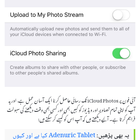
آئی فون پر iCloud Photos تک رسائی حاصل کرنا ایک آسان عمل ہے، اور یہ
آپ کو اپنی تمام تصاویر اور ویڈیوز کو کہیں بھی اور کسی بھی وقت دیکھنے کی سہولت
فراہم کرتا ہے۔ آئیے دیکھتے ہیں کہ آپ اس کو کیسے کر سکتے ہیں:
یہ بھی پڑھیں:
Adenuric Tablet کیا ہے اور کیوں