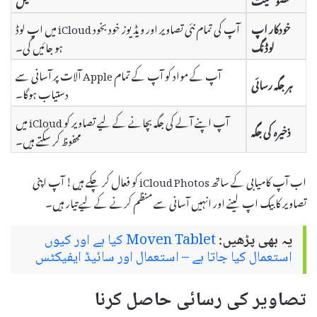
خودکار اپ
آپ کی تمام نئی تصاویر اور ویڈیوز خود بخود iCloud میں اپ لوڈ
لوڈنگ
ہو جائیں گی۔
آپ کے مواد کو آپ کے تمام Apple آلات پر آسانی سے
ہر جگہ رسائی
دستیاب ہوگا۔
آپ اپنے آلے کی جگہ بچانے کے لیے تصاویر کو iCloud میں
ذخیرہ کی جگہ
محفوظ کر سکتے ہیں۔
اب آپ کامیابی کے ساتھ iCloud Photos کو فعال کر چکے ہیں! آپ اپنی
تصاویر کا بیک اپ لینے اور انہیں آسانی سے منظم کرنے کے لیے تیار ہیں۔
یہ بھی پڑھیں:
Moven Tablet کیا ہے اور کیوں
استعمال کیا جاتا ہے – استعمال اور سائیڈ ایفیکٹس
تصاویر کی رسائی حاصل کرنا