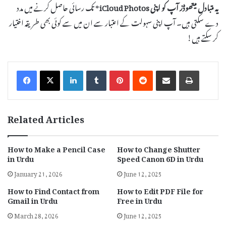
یہ متبادل میتھوڈز آپ کو اپنی
iCloud Photos
* تک رسائی حاصل کرنے میں مدد
دے سکتی ہیں۔ آپ اپنی سہولت کے اعتبار سے ان میں سے کوئی بھی طریقہ اختیار
کر سکتے ہیں!
LinkedIn
Tumblr
Pinterest
Reddit
Share via Email
Print
Related Articles
How to Make a Pencil Case
How to Change Shutter
in Urdu
Speed Canon 6D in Urdu
January 21, 2026
June 12, 2025
How to Find Contact from
How to Edit PDF File for
Gmail in Urdu
Free in Urdu
March 28, 2026
June 12, 2025