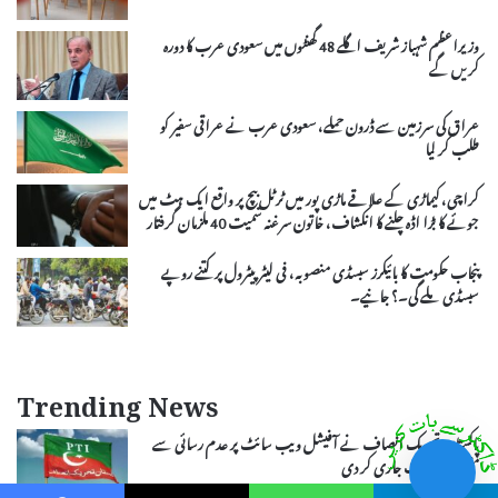
وزیراعظم شہباز شریف اگلے 48 گھنٹوں میں سعودی عرب کا دورہ
کریں گے
عراق کی سرزمین سے ڈرون حملے، سعودی عرب نے عراقی سفیر کو
طلب کر لیا
کراچی، کیماڑی کے علاقے ماڑی پور میں ٹرٹل بیچ پر واقع ایک ہٹ میں
جوئے کا بڑا اڈہ چلنے کا انکشاف، خاتون سرغنہ سمیت 40 ملزمان گرفتار
پنجاب حکومت کا بائیکرز سبسڈی منصوبہ، فی لیٹر پیٹرول پر کتنے روپے
سبسڈی ملے گی۔؟ جانیے۔
Trending News
پاکستان تحریک انصاف نے آفیشل ویب سائٹ پر عدم رسائی سے
متعلق وضاحت جاری کر دی