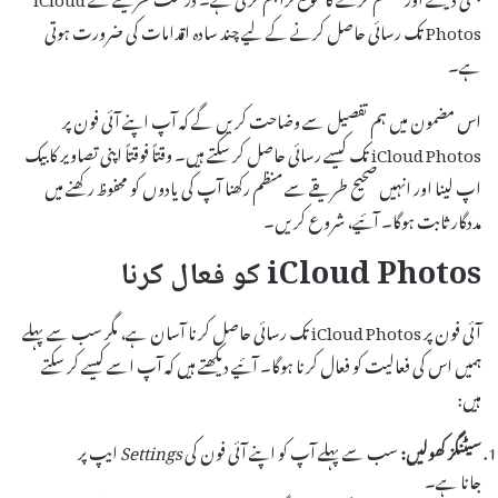
Photos تک رسائی حاصل کرنے کے لیے چند سادہ اقدامات کی ضرورت ہوتی
ہے۔
اس مضمون میں ہم تفصیل سے وضاحت کریں گے کہ آپ اپنے آئی فون پر
iCloud Photos تک کیسے رسائی حاصل کر سکتے ہیں۔ وقتاً فوقتاً اپنی تصاویر کا بیک
اپ لینا اور انہیں صحیح طریقے سے منظم رکھنا آپ کی یادوں کو محفوظ رکھنے میں
مددگار ثابت ہوگا۔ آئیے، شروع کریں۔
iCloud Photos کو فعال کرنا
آئی فون پر iCloud Photos تک رسائی حاصل کرنا آسان ہے، مگر سب سے پہلے
ہمیں اس کی فعالیت کو فعال کرنا ہوگا۔ آئیے دیکھتے ہیں کہ آپ اسے کیسے کر سکتے
ہیں:
سیٹنگز کھولیں:
سب سے پہلے آپ کو اپنے آئی فون کی
Settings
ایپ پر
جانا ہے۔