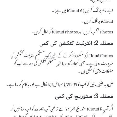
اپنے نام پر کلک کریں (جو iCloud میں ہے)۔
iCloud پر کلک کریں۔
Photos منتخب کریں اور iCloud Photos کو فعال کریں۔
مسئلہ 2: انٹرنیٹ کنکشن کی کمی
iCloud Photos کو سنکرونائز کرنے کے لیے ایک مستحکم انٹرنیٹ کنکشن کی
ضرورت ہوتی ہے۔ کبھی کبھار، کمزور یا غیر مستحکم کنکشن کی وجہ سے آپ کو
مشکلات پیش آ سکتی ہیں۔
حل:
یہ یقینی بنائیں کہ آپ کا Wi-Fi یا موبائل ڈیٹا فعال ہے اور یہ کام کر رہا ہے۔
مسئلہ 3: سٹوریج کی کمی
اگر آپ کا iCloud سٹوریج بھرا ہوا ہے تو بھی آپ تصاویر کو اپ لوڈ نہیں کر
پائیں گے۔ یہ ایک عام مسئلہ ہے جس کا سامنا بہت سے صارفین کو ہوتا ہے۔