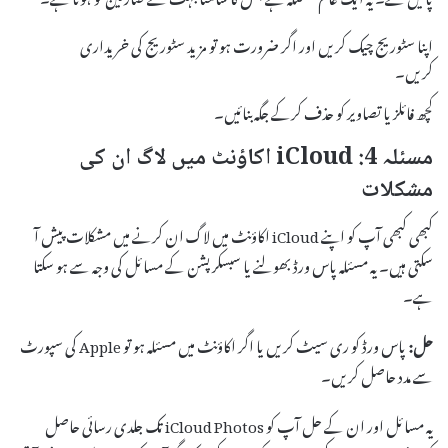
اپنا سٹوریج چیک کریں اور اگر ضرورت ہو تو مزید سٹوریج کی خریداری
کریں۔
کچھ فائلز یا تصاویر کو حذف کرکے جگہ بنائیں۔
مسئلہ 4: iCloud اکاؤنٹ میں لاگ ان کی
مشکلات
کبھی کبھی آپ کو اپنے iCloud اکاؤنٹ میں لاگ ان کرنے میں مشکلات پیش آ
سکتی ہیں۔ یہ مسئلہ پاس ورڈ بھولنے یا سبسکرپشن کے مسائل کی وجہ سے ہو سکتا
ہے۔
حل:
پاس ورڈ کو ری سیٹ کریں یا اگر اکاؤنٹ میں مسئلہ ہو تو Apple کی سپورٹ
سے مدد حاصل کریں۔
یہ مسائل اور ان کے حل آپ کو iCloud Photos تک جلدی رسائی حاصل