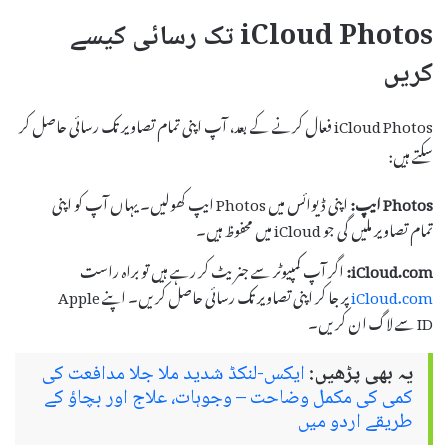
iCloud Photos تک رسائی کیسے
کریں
iCloud Photos فعال کرنے کے بعد، آپ اپنی تمام تصاویر تک رسائی حاصل کر
سکتے ہیں:
Photos ایپ:
اپنی ڈیوائس میں Photos ایپ کھولیں۔ یہاں آپ کو اپنی
تمام تصاویر ملیں گی جو iCloud میں محفوظ ہیں۔
iCloud.com:
اگر آپ کمپیوٹر سے جنریٹ کر رہے ہیں تو براہ راست
iCloud.com
پر جا کر اپنی تصاویر تک رسائی حاصل کریں۔ اپنے Apple
ID سے لاگ ان کریں۔
یہ بھی پڑھیں:
ایکس-لنکڈ شدید ملا جلا مدافعت کی
کمی کی مکمل وضاحت – وجوہات، علاج اور بچاؤ کے
طریقے اردو میں