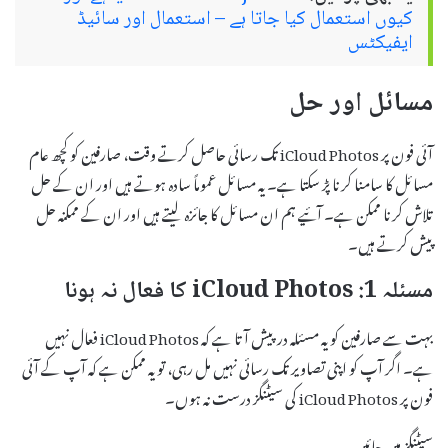
کیوں استعمال کیا جاتا ہے – استعمال اور سائیڈ
ایفیکٹس
مسائل اور حل
آئی فون پر iCloud Photos تک رسائی حاصل کرتے وقت، صارفین کو کچھ عام
مسائل کا سامنا کرنا پڑ سکتا ہے۔ یہ مسائل عموماً سادہ ہوتے ہیں اور ان کے حل
تلاش کرنا ممکن ہے۔ آئیے ہم ان مسائل کا جائزہ لیتے ہیں اور ان کے ممکنہ حل
پیش کرتے ہیں۔
مسئلہ 1: iCloud Photos کا فعال نہ ہونا
بہت سے صارفین کو یہ مسئلہ درپیش آتا ہے کہ iCloud Photos فعال نہیں
ہے۔ اگر آپ کو اپنی تصاویر تک رسائی نہیں مل رہی، تو یہ ممکن ہے کہ آپ کے آئی
فون پر iCloud Photos کی سیٹنگز درست نہ ہوں۔
سیٹنگز میں جائیں۔