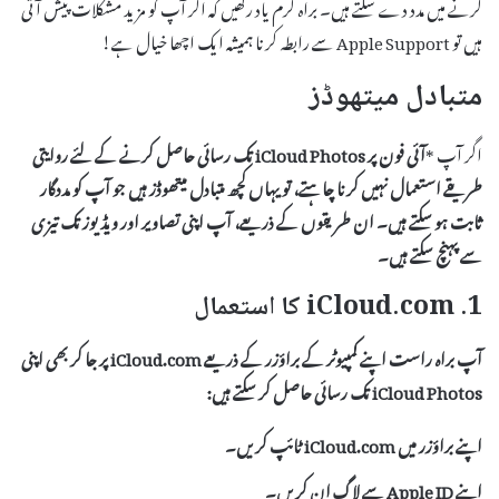
کرنے میں مدد دے سکتے ہیں۔ براہ کرم یاد رکھیں کہ اگر آپ کو مزید مشکلات پیش آتی
ہیں تو Apple Support سے رابطہ کرنا ہمیشہ ایک اچھا خیال ہے!
متبادل میتھوڈز
اگر آپ *
آئی فون
پر
iCloud Photos
تک رسائی حاصل کرنے کے لئے روایتی
طریقے استعمال نہیں کرنا چاہتے، تو یہاں کچھ متبادل میتھوڈز ہیں جو آپ کو مددگار
ثابت ہو سکتے ہیں۔ ان طریقوں کے ذریعے، آپ اپنی
تصاویر
اور
ویڈیوز
تک تیزی
سے پہنچ سکتے ہیں۔
1. iCloud.com کا استعمال
آپ براہ راست اپنے کمپیوٹر کے براؤزر کے ذریعے
iCloud.com
پر جا کر بھی اپنی
iCloud Photos
تک رسائی حاصل کر سکتے ہیں:
اپنے براؤزر میں
iCloud.com
ٹائپ کریں۔
اپنے Apple ID سے لاگ ان کریں۔