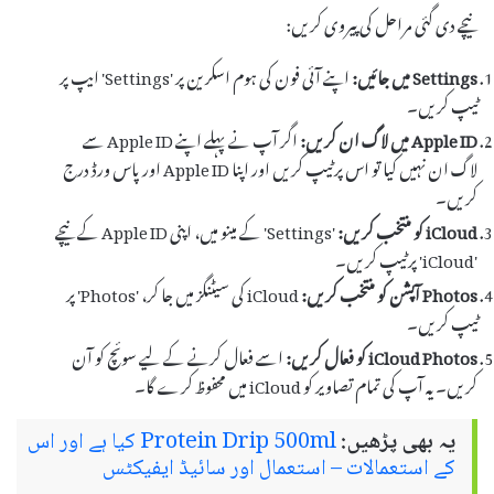
نیچے دی گئی مراحل کی پیروی کریں:
Settings میں جائیں:
اپنے آئی فون کی ہوم اسکرین پر 'Settings' ایپ پر
ٹیپ کریں۔
Apple ID میں لاگ ان کریں:
اگر آپ نے پہلے اپنے Apple ID سے
لاگ ان نہیں کیا تو اس پر ٹیپ کریں اور اپنا Apple ID اور پاس ورڈ درج
کریں۔
iCloud کو منتخب کریں:
'Settings' کے مینو میں، اپنی Apple ID کے نیچے
'iCloud' پر ٹیپ کریں۔
Photos آپشن کو منتخب کریں:
iCloud کی سیٹنگز میں جا کر، 'Photos' پر
ٹیپ کریں۔
iCloud Photos کو فعال کریں:
اسے فعال کرنے کے لیے سوئچ کو آن
کریں۔ یہ آپ کی تمام تصاویر کو iCloud میں محفوظ کرے گا۔
یہ بھی پڑھیں:
Protein Drip 500ml کیا ہے اور اس
کے استعمالات – استعمال اور سائیڈ ایفیکٹس