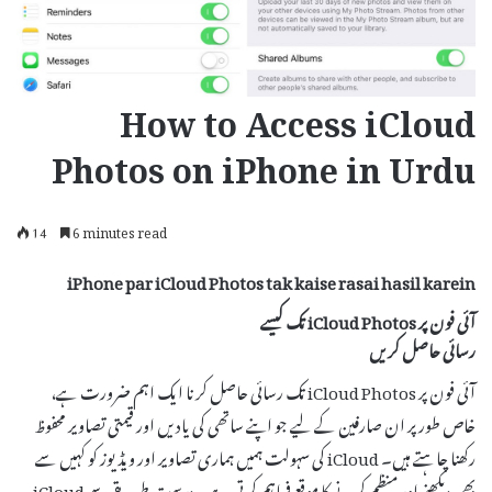
How to Access iCloud
Photos on iPhone in Urdu
14
6 minutes read
iPhone par iCloud Photos tak kaise rasai hasil karein
آئی فون پر iCloud Photos تک کیسے
رسائی حاصل کریں
آئی فون پر iCloud Photos تک رسائی حاصل کرنا ایک اہم ضرورت ہے،
خاص طور پر ان صارفین کے لیے جو اپنے ساتھی کی یادیں اور قیمتی تصاویر محفوظ
رکھنا چاہتے ہیں۔ iCloud کی سہولت ہمیں ہماری تصاویر اور ویڈیوز کو کہیں سے
بھی دیکھنے اور منظم کرنے کا موقع فراہم کرتی ہے۔ درست طریقے سے iCloud