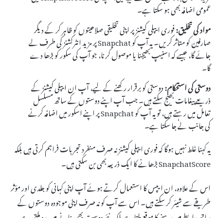
عمومی اضافہ بھی ہو سکتا ہے۔
مواد کی تخلیق:
فوری ایپلی کیشنز پر اپنی تخلیقی صلاحیتوں کو ظاہر کر کے دیگر
صارفین کو متاثر کریں۔ یہ آپ کو Snapchat پر مزید انٹرکشنز کی طرف لے
جائے گا، جیسے کہ اسنیپ بھیجنا یا موصول کرنا، جو آپ کی سکور کو بڑھا دے
گا۔
دوستی کی استحکام:
دوستی کو برقرار رکھنے کے لیے، آپ ان ایپلی کیشنز کے
ذریعے پیغامات بھیج سکتے ہیں۔ جب آپ اپنے دوستوں کے ساتھ مسلسل
تعامل میں رہتے ہیں، تو یہ آپ کو Snapchat پر اپنے اسکور میں اضافہ کرنے
کی جانب لے جا سکتا ہے۔
یہ کہنا غلط نہیں ہوگا کہ فوری ایپلی کیشنز نہ صرف منفرد تجربات فراہم کرتی ہیں بلکہ
SnapchatScore بڑھانے کا ایک ذریعہ بھی بن سکتی ہیں۔
اس کے علاوہ، ان ایپس کا استعمال کرتے ہوئے آپ اپنی کہانی کو جلدی اور مؤثر
طریقے سے شیئر کر سکتے ہیں۔ اس سے آپ کو نہ صرف اپنی موجودہ دوستوں کے
ساتھ رابطے میں رہنے کا موقع ملتا ہے بلکہ نئے دوست بھی بنانے میں مدد ملتی ہے۔