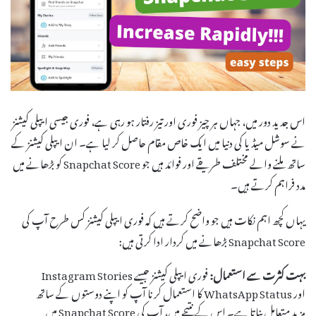
اس جدید دور میں، جہاں ہر چیز فوری اور تیز رفتار ہو رہی ہے، فوری جیسی ایپلی کیشنز
نے سوشل میڈیا کی دنیا میں ایک خاص مقام حاصل کر لیا ہے۔ ان ایپلی کیشنز کے
ساتھ ملنے والے مختلف طریقے اور فوائد ہیں جو Snapchat Score کو بڑھانے میں
مدد فراہم کرتے ہیں۔
یہاں کچھ اہم نکات ہیں جو واضح کرتے ہیں کہ فوری ایپلی کیشنز کس طرح آپ کی
Snapchat Score بڑھانے میں کردار ادا کرتی ہیں:
بہت کثرت سے استعمال:
فوری ایپلی کیشنز جیسے Instagram Stories
اور WhatsApp Status کا استعمال کرنا آپ کو اپنے دوستوں کے ساتھ
مزید متعامل بناتا ہے۔ اس کے نتیجے میں، آپ کی Snapchat Score میں