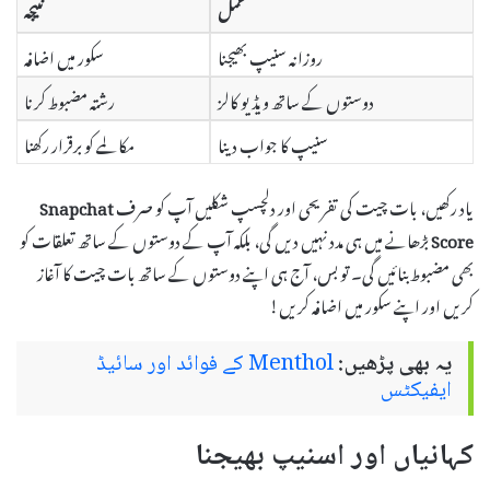
عمل
نتیجہ
روزانہ سنیپ بھیجنا
سکور میں اضافہ
دوستوں کے ساتھ ویڈیو کالز
رشتہ مضبوط کرنا
سنیپ کا جواب دینا
مکالمے کو برقرار رکھنا
یاد رکھیں، بات چیت کی تفریحی اور دلچسپ شکلیں آپ کو صرف
Snapchat
Score
بڑھانے میں ہی مدد نہیں دیں گی، بلکہ آپ کے دوستوں کے ساتھ تعلقات کو
بھی مضبوط بنائیں گی۔ تو بس، آج ہی اپنے دوستوں کے ساتھ بات چیت کا آغاز
کریں اور اپنے سکور میں اضافہ کریں!
یہ بھی پڑھیں:
Menthol کے فوائد اور سائیڈ
ایفیکٹس
کہانیاں اور اسنیپ بھیجنا