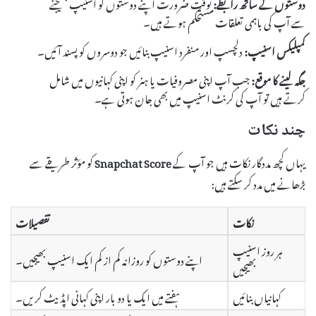
دوستوں کے ساتھ رابطے:
بوقت ضرورت اپنے دوستوں کو اسنیپ بھیجنے
سے آپ کی باہمی تعلقات مستحکم ہوتے ہیں۔
کمپلیکس اسنیپ:
دلچسپ اور منفرد اسنیپ بنائیں جو دوسروں کو پسند آئیں۔
جگہ لینے کا موقع:
جب آپ اپنی مصروفیات یا ہنر کو اپنی کہانیوں میں شامل
کرتے ہیں تو آپ کی کرنٹ اسنیپ میں بھی جان ہوتی ہے۔
چند نکات
یہاں کچھ مددگار نکات ہیں جو آپ کے
Snapchat Score
کو مؤثر طریقے سے
بڑھانے میں مدد کر سکتے ہیں:
نکات
تفصیلات
ہر روز اسنیپ
اپنے دوستوں کو روزانہ کم از کم ایک اسنیپ بھیجیں۔
بھیجیں
کہانیاں بنائیں
ہفتے میں ایک یا دو بار اپنی کہانی اپڈیٹ کریں۔