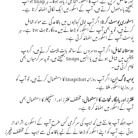
بھیجتے یا وصول کرتے ہیں، آپ کے اسکور میں ایک نکاتی اضافہ کرتا ہے۔
اسٹوری پوسٹ کرنا:
اگر آپ اپنی کہانیوں میں باقاعدگی سے مواد شامل
کرتے ہیں، تو یہ بھی آپ کے اسکور کو بڑھانے میں مددگار ثابت ہوتا ہے۔ ہر
پوسٹ آپ کے اسکور میں اضافہ کرتی ہے۔
دوستانہ تعامل:
اگر آپ دوسروں کے ساتھ بات چیت کرتے ہیں، گروپ
چیٹس میں شامل ہوتے ہیں یا انہیں Snaps بھیجتے ہیں، تو یہ سرگرمیاں بھی
کام کرتی ہیں۔
یومیہ لاگ ان:
اگر آپ روزانہ Snapchat کا استعمال کرتے ہیں، تو آپ کو
ہر روز نیا اسکور ملتا ہے۔
فلٹرز اور یادگار لمحات کا استعمال:
مختلف فلٹرز اور اسنیپچلز کا استعمال بھی
آپ کے اسکور میں اضافہ کرتا ہے۔
اب جبکہ آپ جانتے ہیں کہ ایپ کی سرگرمی کس طرح آپ کے اسکور پر اثر انداز
ہوتی ہے، آپ کو اپنے اسکور کو بڑھانے کے لیے باقاعدگی سے ایپ کے مختلف فیچرز