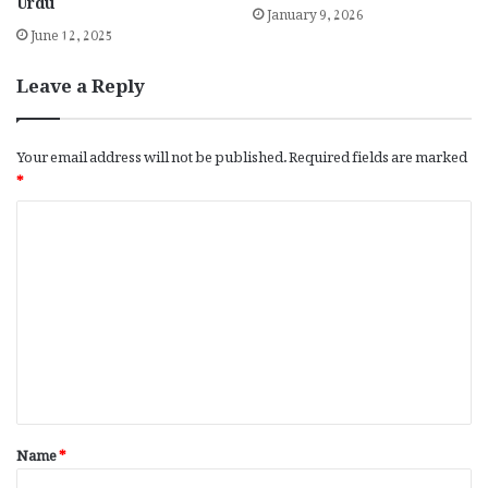
Urdu
January 9, 2026
June 12, 2025
Leave a Reply
Your email address will not be published.
Required fields are marked
*
C
o
m
m
e
n
t
*
Name
*