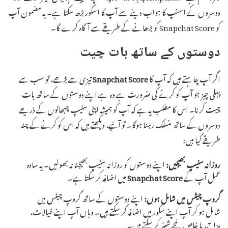
دوسروں کے اسنپ کا جواب دینے سے آپ کا اسکور بڑھ سکتا ہے۔ یہ مضمون آپ
کو Snapchat Score کو بڑھانے کے طریقے سے آگاہ کرے گا۔
دوستوں کے ساتھ بات چیت
اگر آپ چاہتے ہیں کہ آپ کا
Snapchat Score
تیزی سے بڑھے، تو سب سے
پہلی چیز جو آپ کو کرنے کی ضرورت ہے وہ ہے اپنے دوستوں کے ساتھ بات
چیت کرنا۔ اس کا مطلب یہ ہے کہ آپ کو ہمیشہ اپنی سنیپ چبھانوں کے ذریعے
دوسروں کے ساتھ منسلک رہنا ہوگا۔ تو آئیے، دیکھتے ہیں کہ اس کو کرنے کے چند
طریقے کیا ہیں:
روزانہ سنیپ بھیجیں:
اپنے دوستوں کو روزانہ سنیپ بھیجنا نہ بھولیں۔ یہ سادہ
عمل آپ کے
Snapchat Score
میں اضافہ کر سکتا ہے۔
گروپ چیٹس میں شامل ہوں:
اپنے دوستوں کے ساتھ گروپ چیٹس میں
شامل ہو کر آپ اپنے سکور میں اضافہ کر سکتے ہیں۔ وہاں آپ اپنے خیالات،
مزاح، یا خاص لمحے شیئر کر سکتے ہیں۔