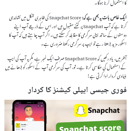
کا استعمال کرنا ہوگا۔
ایک خاص بات یہ بھی ہے کہ:
Snapchat Score کی ظاہری شکل میں نشاندہی
کرتا ہے کہ آپ Snapchat پر کتنے مقبول ہیں اور اس کے ذریعے آپ اپنے
دوستوں کے ساتھ اپنی سرگرمی کا مقابلہ کر سکتے ہیں۔ اگر آپ چاہتے ہیں کہ آپ کا
اسکور مزید بڑھتا رہے تو ایپ پر سرگرمی رکھنا ضروری ہے۔
آخر میں، یاد رکھیں کہ Snapchat Score صرف ایک نمبر ہے، مگر یہ آپ کی ایپ
کے استعمال کی عکاسی کرتا ہے۔ تو، آپ کی سرگرمی آپ کے اسکور کو بڑھانے میں
بنیادی کردار ادا کرتی ہے!
فوری جیسی ایپلی کیشنز کا کردار