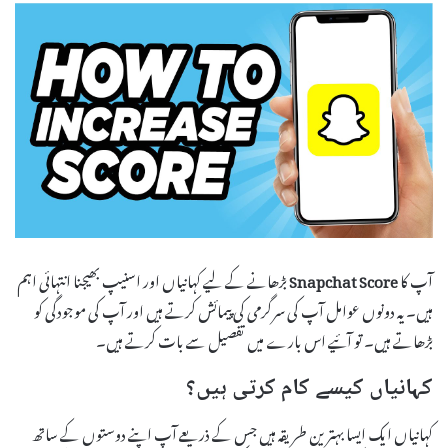
آپ کا
Snapchat Score
بڑھانے کے لیے کہانیاں اور اسنیپ بھیجنا انتہائی اہم
ہیں۔ یہ دونوں عوامل آپ کی سرگرمی کی پیمائش کرتے ہیں اور آپ کی موجودگی کو
بڑھاتے ہیں۔ تو آئیے اس بارے میں تفصیل سے بات کرتے ہیں۔
کہانیاں کیسے کام کرتی ہیں؟
کہانیاں ایک ایسا بہترین طریقہ ہیں جس کے ذریعے آپ اپنے دوستوں کے ساتھ