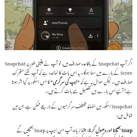
اگر آپ Snapchat کے باقاعدہ صارف ہیں، تو آپ نے یقینی طور پر Snapchat
Score کے بارے میں سنا ہوگا۔ یہ اس بات کا نمائندہ ہے کہ آپ کتنے متحرک
صارف ہیں۔ لیکن سوال یہ ہے کہ *
ایپ کی سرگرمی
* کا اس اسکور پر کیا اثر ہوتا
ہے؟ آئیے اس بارے میں تفصیل سے بات کرتے ہیں۔
Snapchat اسکور میں اضافہ مختلف سرگرمیوں کے ذریعے ممکن ہے، جن میں
شامل ہیں:
Snap بھیجنا اور وصول کرنا:
جتنا زیادہ آپ اس ایپ پر Snap بھیجیں گے
اور حاصل کریں گے، آپ کا اسکور اتنا ہی زیادہ ہوگا۔ ہر Snap جو آپ