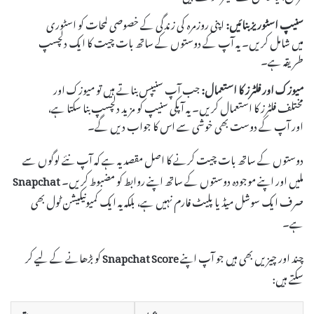
سنیپ اسٹوریز بنائیں:
اپنی روزمرہ کی زندگی کے خصوصی لمحات کو اسٹوری
میں شامل کریں۔ یہ آپ کے دوستوں کے ساتھ بات چیت کا ایک دلچسپ
طریقہ ہے۔
میوزک اور فلٹرز کا استعمال:
جب آپ سنیپس بناتے ہیں تو میوزک اور
مختلف فلٹرز کا استعمال کریں۔ یہ آپکی سنیپ کو مزید دلچسپ بنا سکتا ہے،
اور آپ کے دوست بھی خوشی سے اس کا جواب دیں گے۔
دوستوں کے ساتھ بات چیت کرنے کا اصل مقصد یہ ہے کہ آپ نئے لوگوں سے
ملیں اور اپنے موجودہ دوستوں کے ساتھ اپنے روابط کو مضبوط کریں۔
Snapchat
صرف ایک سوشل میڈیا پلیٹ فارم نہیں ہے، بلکہ یہ ایک کمیونیکیشن ٹول بھی
ہے۔
چند اور چیزیں بھی ہیں جو آپ اپنے
Snapchat Score
کو بڑھانے کے لیے کر
سکتے ہیں: