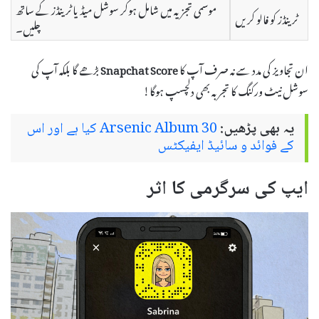
موسمی تجزیہ میں شامل ہوکر سوشل میڈیا ٹرینڈز کے ساتھ
ٹرینڈز کو فالو کریں
چلیں۔
ان تجاویز کی مدد سے نہ صرف آپ کا
Snapchat Score
بڑھے گا بلکہ آپ کی
سوشل نیٹ ورکنگ کا تجربہ بھی دلچسپ ہوگا!
یہ بھی پڑھیں:
Arsenic Album 30 کیا ہے اور اس
کے فوائد و سائیڈ ایفیکٹس
ایپ کی سرگرمی کا اثر