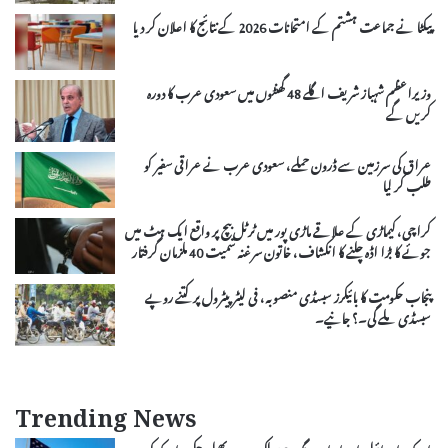
پیکٹا نے جماعت ہشتم کے امتحانات 2026 کے نتائج کا اعلان کر دیا
وزیراعظم شہباز شریف اگلے 48 گھنٹوں میں سعودی عرب کا دورہ
کریں گے
عراق کی سرزمین سے ڈرون حملے، سعودی عرب نے عراقی سفیر کو
طلب کر لیا
کراچی، کیماڑی کے علاقے ماڑی پور میں ٹرٹل بیچ پر واقع ایک ہٹ میں
جوئے کا بڑا اڈہ چلنے کا انکشاف، خاتون سرغنہ سمیت 40 ملزمان گرفتار
پنجاب حکومت کا بائیکرز سبسڈی منصوبہ، فی لیٹر پیٹرول پر کتنے روپے
سبسڈی ملے گی۔؟ جانیے۔
Trending News