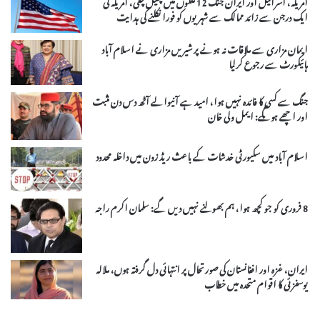
امریکہ، اسرائیل اور ایران جنگ 12 ملکوں میں پھیل چکی، امریکہ کی
ایک درجن سے زائد ممالک سے شہریوں کو فورا نکلنے کی ہدایت
ایمان مزاری سے ملاقات نہ ہونے پر شیریں مزاری نے اسلام آباد
ہائیکورٹ سے رجوع کرلیا
جنگ سے کسی کا فائدہ نہیں ہوا، امید ہے آنیوالے آٹھ دس دن مثبت
اور اچھے ہوںگے: ایمل ولی خان
اسلام آباد میں سکیورٹی خدشات کے باعث ریڈ زون میں داخلہ محدود
8 فروری کو جو کچھ ہوا، ہم بھولنے نہیں دیں گے: سلمان اکرم راجہ
ایران، غزہ اور افغانستان کی صورتحال پر انتہائی دل گرفتہ ہوں، ملالہ
یوسفزئی کا اقوام متحدہ میں خطاب