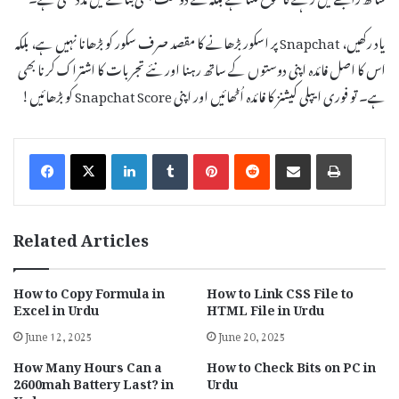
یاد رکھیں، Snapchat پر اسکور بڑھانے کا مقصد صرف سکور کو بڑھانا نہیں ہے، بلکہ
اس کا اصل فائدہ اپنی دوستوں کے ساتھ رہنا اور نئے تجربات کا اشتراک کرنا بھی
ہے۔ تو فوری ایپلی کیشنز کا فائدہ اُٹھائیں اور اپنی Snapchat Score کو بڑھائیں!
LinkedIn
Tumblr
Pinterest
Reddit
Share via Email
Print
Related Articles
How to Copy Formula in
How to Link CSS File to
Excel in Urdu
HTML File in Urdu
June 12, 2025
June 20, 2025
How Many Hours Can a
How to Check Bits on PC in
2600mah Battery Last? in
Urdu