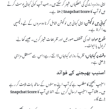
اپنی روزمرہ زندگی کی جھلکیاں شیئر کر سکتے ہیں۔ جب آپ کوئی کہانی پوسٹ کرتے
ہیں تو آپ کا
Snapchat Score
بڑھتا ہے۔
کہانی میں لوکیشن:
اپنی کہانی میں لوکیشن شامل کرنا دوسروں کے لیے دلچسپی
پیدا کرتا ہے۔
متنوع مواد:
خود کی مختلف صورتیں اور تفریحات شیئر کریں۔ جیسے کھانے،
ٹریول یا ایونٹ۔
وقت پر کہانیاں:
تقریباً روزانہ کہانیاں ڈالتے رہے؛ اس سے مستقل مزاجی
بڑھتی ہے۔
اسنیپ بھیجنے کے فوائد
اسنیپ بھیجنے کا مطلب ہے کہ آپ اپنے دوستوں کے ساتھ بات چیت کر رہے
ہیں۔ جتنا آپ اسنیپ ارسال کریں گے، اتنا ہی آپ کا
Snapchat Score
بڑھے گا۔