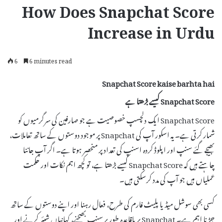
How Does Snapchat Score
Increase in Urdu
6
6 minutes read
Snapchat Score kaise barhta hai
Snapchat Score کیسے بڑھتا ہے
Snapchat Score ایک دلچسپ خصوصیت ہے جو صارفین کی سرگرمیوں کو
شمار کرتی ہے۔ یہ اسکور آپ کی Snapchat پر موجود دوستوں کے ساتھ تعاملات،
بھیجے گئے سنپ اور اپلوڈ کردہ اسنپ کی تعداد پر منحصر ہوتا ہے۔ اگر آپ جاننا
چاہتے ہیں کہ Snapchat Score کیسے بڑھتا ہے، تو کچھ اہم نکات اور حکمت
عملیاں ہیں جو آپ کی مدد کرسکتی ہیں۔
کسی بھی سوشل میڈیا پلیٹ فارم کی طرح، فعال رہنا اور اپنے دوستوں کے ساتھ
جڑنا اہم ہے۔ Snapchat پر باقاعدہ طور پر سنپ بھیجنے، کہانیاں شیئر کرنے اور