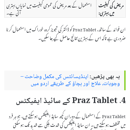
مریض کی کیفیت
استعمال کے بعد مریض کی عمومی کیفیت میں نمایاں بہتری
میں بہتری:
آتی ہے۔
ان فوائد کے ساتھ، Praz Tablet کو ڈاکٹر کی تجویز کردہ خوراک میں استعمال کرنا
ضروری ہے تاکہ اس کے بہترین نتائج حاصل کیے جا سکیں۔
یہ بھی پڑھیں:
اپنڈیسائٹس کی مکمل وضاحت –
وجوہات، علاج اور بچاؤ کے طریقے اردو میں
4. Praz Tablet کے سائیڈ ایفیکٹس
Praz Tablet کے استعمال کے دوران کچھ سائیڈ ایفیکٹس ہوسکتے ہیں، جو ہر فرد
میں مختلف ہوسکتے ہیں۔ ان سائیڈ ایفیکٹس کی شدت ہلکی سے شدید تک ہوسکتی