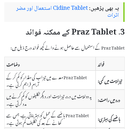
یہ بھی پڑھیں:
Cidine Tablet استعمال اور مضر
اثرات
3. Praz Tablet کے ممکنہ فوائد
Praz Tablet کے استعمال سے حاصل ہونے والے کچھ فوائد درج ذیل ہیں:
فوائد
وضاحت
Praz Tablet معدے میں تیزاب کی مقدار کو کم کر کے
تیزابیت میں کمی:
آرام فراہم کرتی ہے۔
یہ دوا پیٹ میں درد، تیزابیت اور دیگر تکلیفوں کو کم کرنے میں
درد میں راحت:
مدد کرتی ہے۔
Praz Tablet ہاضمے کے عمل کو بہتر بناتی ہے، جس سے
ہاضمے کی بہتری:
کھانے کے بعد کی تکلیف کم ہوتی ہے۔