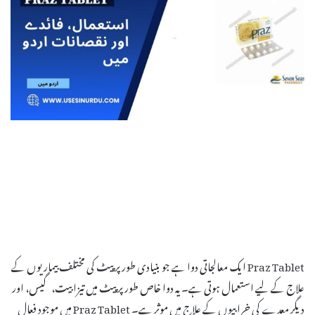
Praz Tablet ایک معالجاتی دوا ہے جو بنیادی طور پر پیٹ کی مختلف بیماریوں کے
علاج کے لیے استعمال ہوتی ہے۔ یہ دوا خاص طور پر پیٹ میں تیزابیت، گیس، اور
دیگر معدے کی خرابیوں کے علاج میں موثر ہے۔ Praz Tablet میں موجود فعال