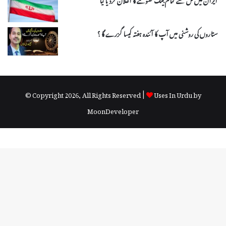
ستاروں کی روشنی میں آپ کا آئندہ ہفتہ کیسا گزرے گا ؟
© Copyright 2026, All Rights Reserved |
Uses In Urdu by
MoonDeveloper