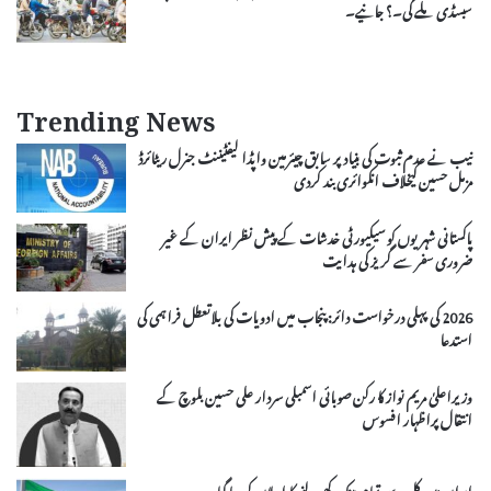
سبسڈی ملے گی۔؟ جانیے۔
Trending News
نیب نے عدم ثبوت کی بنیاد پر سابق چیئرمین واپڈا لیفٹیننٹ جنرل ریٹائرڈ
مزمل حسین کیخلاف انکوائری بند کردی
پاکستانی شہریوں کو سیکیورٹی خدشات کے پیش نظر ایران کے غیر
ضروری سفر سے گریز کی ہدایت
2026 کی پہلی درخواست دائر: پنجاب میں ادویات کی بلاتعطل فراہمی کی
استدعا
وزیراعلیٰ مریم نواز کا رکن صوبائی اسمبلی سردار علی حسین بلوچ کے
انتقال پراظہار افسوس
ایران میں کل سے تمام بینک کھولنے کا اعلان کردیا گیا