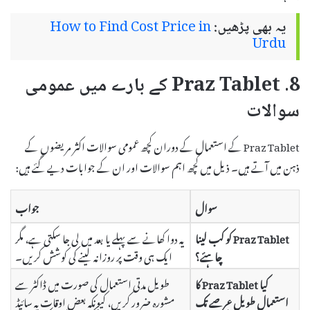
یہ بھی پڑھیں:
How to Find Cost Price in
Urdu
8. Praz Tablet کے بارے میں عمومی
سوالات
Praz Tablet کے استعمال کے دوران کچھ عمومی سوالات اکثر مریضوں کے
ذہن میں آتے ہیں۔ ذیل میں کچھ اہم سوالات اور ان کے جوابات دیے گئے ہیں:
سوال
جواب
Praz Tablet کو کب لینا
یہ دوا کھانے سے پہلے یا بعد میں لی جا سکتی ہے، مگر
چاہئے؟
ایک ہی وقت پر روزانہ لینے کی کوشش کریں۔
کیا Praz Tablet کا
طویل مدتی استعمال کی صورت میں ڈاکٹر سے
استعمال طویل عرصے تک
مشورہ ضرور کریں، کیونکہ بعض اوقات یہ سائیڈ