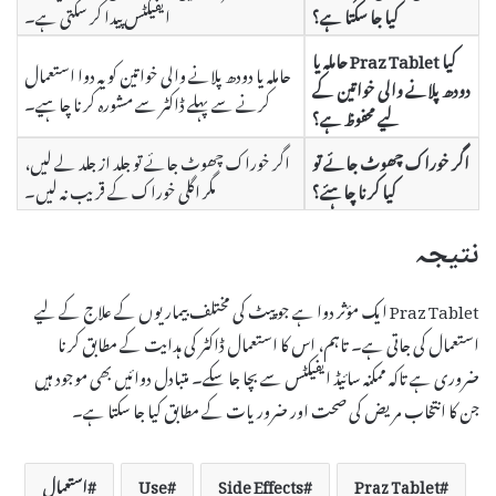
کیا جا سکتا ہے؟
ایفیکٹس پیدا کر سکتی ہے۔
کیا Praz Tablet حاملہ یا
حاملہ یا دودھ پلانے والی خواتین کو یہ دوا استعمال
دودھ پلانے والی خواتین کے
کرنے سے پہلے ڈاکٹر سے مشورہ کرنا چاہیے۔
لیے محفوظ ہے؟
اگر خوراک چھوٹ جائے تو
اگر خوراک چھوٹ جائے تو جلد از جلد لے لیں،
کیا کرنا چاہئے؟
مگر اگلی خوراک کے قریب نہ لیں۔
نتیجہ
Praz Tablet ایک مؤثر دوا ہے جو پیٹ کی مختلف بیماریوں کے علاج کے لیے
استعمال کی جاتی ہے۔ تاہم، اس کا استعمال ڈاکٹر کی ہدایت کے مطابق کرنا
ضروری ہے تاکہ ممکنہ سائیڈ ایفیکٹس سے بچا جا سکے۔ متبادل دوائیں بھی موجود ہیں
جن کا انتخاب مریض کی صحت اور ضروریات کے مطابق کیا جا سکتا ہے۔
Praz Tablet
Side Effects
Use
استعمال