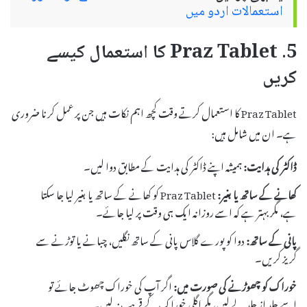
استعمالات اردو میں
5. Praz Tablet کا استعمال کیسے
کریں
Praz Tablet کا استعمال کرتے وقت کچھ اہم نکات ہیں جن پر عمل کرنا ضروری
ہے۔ ان میں شامل ہیں:
ڈاکٹر کی ہدایت:
ہمیشہ اپنے ڈاکٹر کی ہدایت کے مطابق دوا لیں۔
کھانے کے ساتھ یا بغیر:
Praz Tablet کو کھانے کے ساتھ یا بغیر لیا جا سکتا
ہے، مگر بہتر ہے کہ اسے روزانہ ایک ہی وقت پر لیا جائے۔
پانی کے ساتھ:
دوا کو پورے گلاس پانی کے ساتھ نگلیں، چبانے یا توڑنے سے
گریز کریں۔
خوراک کو چھوڑنے کی صورت میں:
اگر آپ کی خوراک چھوٹ جائے تو
اسے جلد از جلد لے لیں، مگر اگلی خوراک کے قریب نہ لیں۔