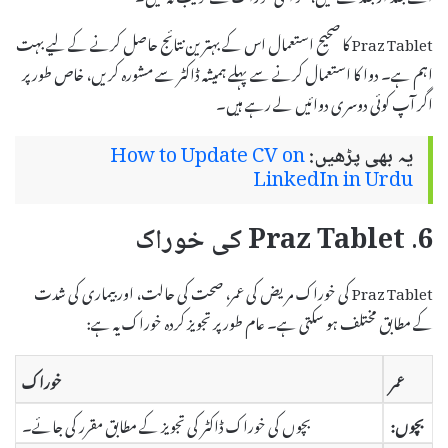
Praz Tablet کا صحیح استعمال اس کے بہترین نتائج حاصل کرنے کے لیے بہت
اہم ہے۔ دوا کا استعمال کرنے سے پہلے ہمیشہ ڈاکٹر سے مشورہ کریں، خاص طور پر
اگر آپ کوئی دوسری دوائیں لے رہے ہیں۔
یہ بھی پڑھیں:
How to Update CV on
LinkedIn in Urdu
6. Praz Tablet کی خوراک
Praz Tablet کی خوراک مریض کی عمر، صحت کی حالت، اور بیماری کی شدت
کے مطابق مختلف ہو سکتی ہے۔ عام طور پر تجویز کردہ خوراک یہ ہے:
عمر
خوراک
بچوں:
بچوں کی خوراک ڈاکٹر کی تجویز کے مطابق مقرر کی جائے۔