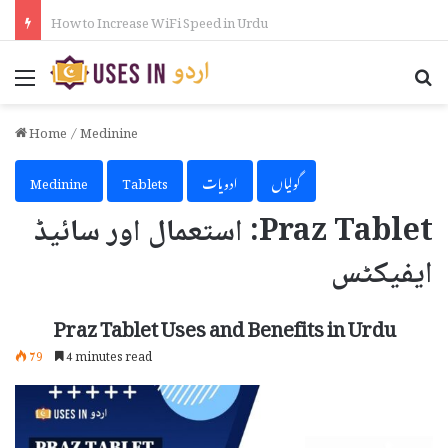
How Many Fulbright Scholarships Are Awarded Each Year in Urdu
Menu
Se
Home
/
Medinine
گولیاں
ادویات
Tablets
Medinine
Praz Tablet: استعمال اور سائیڈ
ایفیکٹس
Praz Tablet Uses and Benefits in Urdu
79
4 minutes read