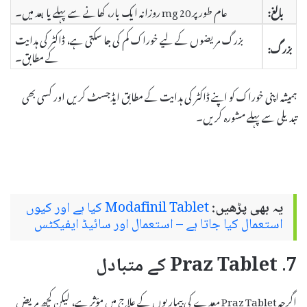
بالغ:
عام طور پر 20 mg روزانہ ایک بار، کھانے سے پہلے یا بعد میں۔
بزرگ مریضوں کے لیے خوراک کم کی جا سکتی ہے، ڈاکٹر کی ہدایت
بزرگ:
کے مطابق۔
ہمیشہ اپنی خوراک کو اپنے ڈاکٹر کی ہدایت کے مطابق ایڈجسٹ کریں اور کسی بھی
تبدیلی سے پہلے مشورہ کریں۔
یہ بھی پڑھیں:
Modafinil Tablet کیا ہے اور کیوں
استعمال کیا جاتا ہے – استعمال اور سائیڈ ایفیکٹس
7. Praz Tablet کے متبادل
اگرچہ Praz Tablet معدے کی بیماریوں کے علاج میں مؤثر ہے، لیکن کچھ مریض