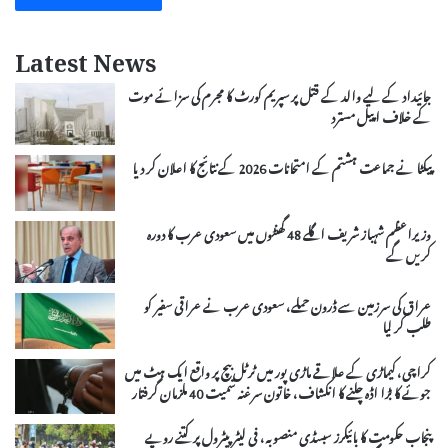
Latest News
جائیداد کے لیے والد کے قتل پر سپریم کورٹ کا مجرم کی سزائے موت
کے خلاف اپیل مسترد
پیکٹا نے جماعت ہشتم کے امتحانات 2026 کے نتائج کا اعلان کر دیا
وزیراعظم شہباز شریف اگلے 48 گھنٹوں میں سعودی عرب کا دورہ
کریں گے
عراق کی سرزمین سے ڈرون حملے، سعودی عرب نے عراقی سفیر کو
طلب کر لیا
کراچی، کیماڑی کے علاقے ماڑی پور میں ٹرٹل بیچ پر واقع ایک ہٹ میں
جوئے کا بڑا اڈہ چلنے کا انکشاف، خاتون سرغنہ سمیت 40 ملزمان گرفتار
پنجاب حکومت کا بائیکرز سبسڈی منصوبہ، فی لیٹر پیٹرول پر کتنے روپے