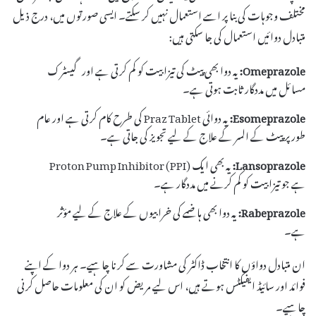
مختلف وجوہات کی بنا پر اسے استعمال نہیں کر سکتے۔ ایسی صورتوں میں، درج ذیل
متبادل دوائیں استعمال کی جا سکتی ہیں:
Omeprazole:
یہ دوا بھی پیٹ کی تیزابیت کو کم کرتی ہے اور گیسٹرک
مسائل میں مددگار ثابت ہوتی ہے۔
Esomeprazole:
یہ دوائی Praz Tablet کی طرح کام کرتی ہے اور عام
طور پر پیٹ کے السر کے علاج کے لیے تجویز کی جاتی ہے۔
Lansoprazole:
یہ بھی ایک Proton Pump Inhibitor (PPI)
ہے جو تیزابیت کو کم کرنے میں مددگار ہے۔
Rabeprazole:
یہ دوا بھی ہاضمے کی خرابیوں کے علاج کے لیے مؤثر
ہے۔
ان متبادل دواؤں کا انتخاب ڈاکٹر کی مشاورت سے کرنا چاہیے۔ ہر دوا کے اپنے
فوائد اور سائیڈ ایفیکٹس ہوتے ہیں، اس لیے مریض کو ان کی معلومات حاصل کرنی
چاہیے۔