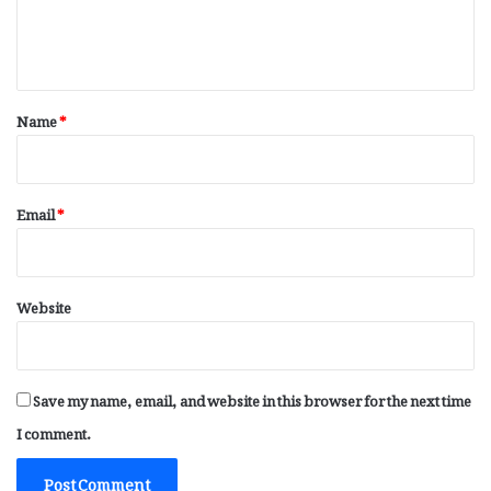
e
n
t
*
Name
*
Email
*
Website
Save my name, email, and website in this browser for the next time
I comment.