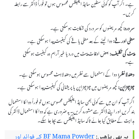
ہے۔ اگر آپ کو کوئی سنگین سائیڈ ایفیکٹس محسوس ہوں تو فوراً ڈاکٹر سے رابطہ
کریں۔
سر درد:
کچھ مریضوں کو سر درد کی شکایت ہوسکتی ہے۔
متلی اور قے:
دوا لینے کے بعد متلی یا قے کی کیفیت پیدا ہوسکتی ہے۔
پیٹ کی تکلیف:
بعض اوقات پیٹ میں درد یا غیر آرام دہ کیفیت ہوسکتی
ہے۔
دھندلا نظر:
دوا کے استعمال سے نظر میں دھندلاہٹ محسوس ہوسکتی ہے۔
چڑچڑاپن:
کچھ مریضوں میں چڑچڑاپن یا پریشانی کی کیفیت پیدا ہوسکتی ہے۔
اگر آپ کو ان میں سے کوئی بھی سائیڈ ایفیکٹس محسوس ہوں تو فوراً دوا کا استعمال
بند کریں اور اپنے ڈاکٹر سے مشورہ کریں۔ یہ ضروری ہے کہ دوا کا استعمال ڈاکٹر کی
ہدایت کے مطابق کیا جائے تاکہ سائیڈ ایفیکٹس سے بچا جا سکے۔
یہ بھی پڑھیں:
BF Mama Powder کے فوائد اور