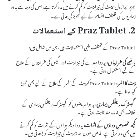
جزو "پرازول" پیٹ کی تیزابیت کو کم کرنے میں مدد کرتا ہے، جس کی وجہ سے یہ دوا
بیماریوں کی مختلف اقسام کے لیے تجویز کی جاتی ہے۔
2. Praz Tablet کے استعمالات
Praz Tablet کے مختلف طبی استعمالات ہیں، جن میں شامل ہیں:
ہاضمے کی خرابیاں:
یہ دوا معدے کی تیزابیت اور گیس کی خرابیوں کے علاج
کے لیے استعمال ہوتی ہے۔
پیٹ کا السر:
Praz Tablet کو پیٹ کے السر کے علاج کے لیے بھی تجویز
کیا جاتا ہے۔
گیسٹرک ریفلکس بیماری:
یہ دوا مریضوں کو گیسٹرک ریفلکس بیماری کے
خلاف بھی فائدہ مند ثابت ہوتی ہے۔
کچھ مخصوص دواؤں کے اثرات:
یہ دوا دیگر دواؤں کے اثرات کو کم کرنے
میں بھی مدد کرتی ہے، خاص طور پر وہ جو پیٹ کی تیزابیت کو بڑھاتی ہیں۔