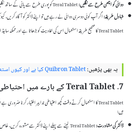
دوائی کو اچھی طرح سے نگلیں:
Teral Tablet کو پوری طرح سے پانی کے ساتھ نگلیں، چبانے سے پرہیز کریں۔
متبادل طریقہ:
اگر آپ کوئی دوسری دوائی لے رہے ہیں تو اپنے ڈاکٹر کو آگاہ کریں، کیونک
Teral Tablet کا صحیح طریقہ استعمال اس کی افادیت کو بڑھاتا ہے اور ممکنہ سائیڈ ایفیکٹس سے بچاتا ہے۔ ہمیشہ ڈاکٹر کی رہنمائی کو مدنظر رکھیں۔
یہ بھی پڑھیں:
Quibron Tablet کیا ہے اور کیوں استعمال کیا جاتا ہے – استعمال اور سائیڈ ایفیکٹس
7. Teral Tablet کے بارے میں احتیاطی تدابیر
Teral Tablet کا استعمال کرتے وقت کچھ احتیاطی تدابیر اختیار کرنا ضروری 
ہیں:
ڈاکٹر کی مشاورت:
Teral Tablet لینے سے پہلے اپنے ڈاکٹر سے مشورہ کریں، خاص طور پر اگر آپ کسی دوسری دوائی کا استعمال کر رہے ہوں۔