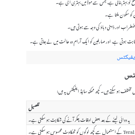
ی سطح کو بہتر بناتی ہے، جس سے موڈ میں بہتری آتی ہے۔
ہ اضطراب اور ذہنی دباؤ کی وجہ سے ہوتی ہیں۔
تفصیل
یہ دوائی لینے کے بعد بعض اوقات چکر آنے کی شکایت ہو سکتی ہے۔
ں کو تھکاوٹ محسوس ہو سکتی ہے۔