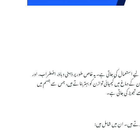
اج کے لیے استعمال کی جاتی ہے۔ یہ خاص طور پر ذہنی دباؤ، اضطراب، اور
ہوتی ہے۔ Teral Tablet میں موجود اجزاء انسان کے دماغ میں کیمیائی توازن کو بہتر بناتے ہیں، جس سے جسم میں
 تجویز کی جاتی ہے۔