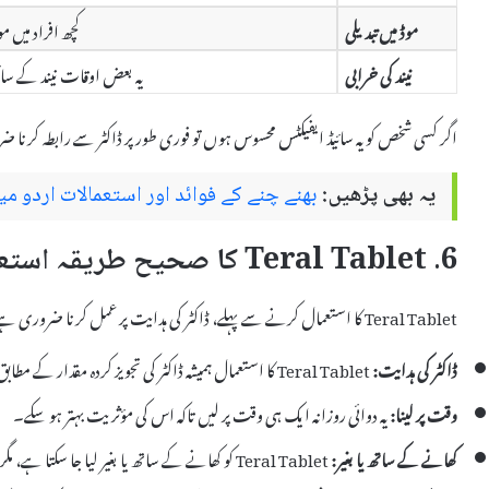
موڈ میں تبدیلی
کچھ افراد میں م
نیند کی خرابی
یہ بعض اوقات نیند کے سا
اگر کسی شخص کو یہ سائیڈ ایفیکٹس محسوس ہوں تو فوری طور پر ڈاکٹر سے رابطہ کرنا 
یہ بھی پڑھیں:
بھنے چنے کے فوائد اور استعمالات اردو میں una Chana
6. Teral Tablet کا صحیح طریقہ استعمال
Teral Tablet کا استعمال کرنے سے پہلے، ڈاکٹر کی ہدایت پر عمل کرنا ضروری ہے۔ صحیح طریقہ استعمال کے لیے چند اہم نکات یہ ہیں:
ڈاکٹر کی ہدایت:
Teral Tablet کا استعمال ہمیشہ ڈاکٹر کی تجویز کردہ مقدار کے مطابق کریں۔
وقت پر لینا:
یہ دوائی روزانہ ایک ہی وقت پر لیں تاکہ اس کی مؤثریت بہتر ہو سکے۔
کھانے کے ساتھ یا بغیر:
Teral Tablet کو کھانے کے ساتھ یا بغیر لیا جا سکتا ہے، مگر ڈاکٹر کی ہدایت کے مطابق۔