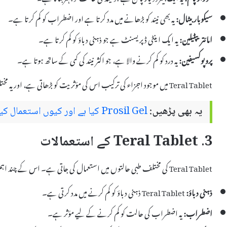
سیکوباربیٹال:
یہ بھی نیند کو بڑھانے میں مدد کرتا ہے اور اضطراب کو کم کرتا ہے۔
امائتریپٹیلین:
یہ ایک اینٹی ڈپریسنٹ ہے جو ذہنی دباؤ کو کم کرتا ہے۔
پروپوکسیفین:
یہ درد کو کم کرنے والا ہے، جو اکثر نیند کی کمی کے ساتھ ہوتا ہے۔
Teral Tablet میں موجود اجزاء کی ترکیب اس کی مؤثریت کو بڑھاتی ہے، اور یہ مختلف علامات کے علاج کے لیے مددگار ثابت ہوتی ہے۔
یہ بھی پڑھیں:
Prosil Gel کیا ہے اور کیوں استعمال کیا جاتا ہے – استعمال اور سائیڈ ایفیکٹس
3. Teral Tablet کے استعمالات
Teral Tablet کی مختلف طبی حالتوں میں استعمال کی جاتی ہے۔ اس کے چند اہم استعمالات میں شامل ہیں:
ذہنی دباؤ:
Teral Tablet ذہنی دباؤ کو کم کرنے میں مدد کرتی ہے۔
اضطراب:
یہ اضطراب کی حالت کو کم کرنے کے لیے مؤثر ہے۔