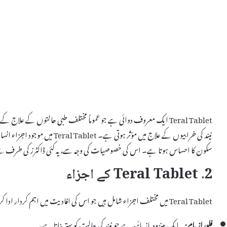
Teral Tablet ایک معروف دوائی ہے جو عموماً مختلف طبی حالتوں کے عل
نیند کی خرابیوں کے علاج میں مؤثر 
سکون کا احساس ہوتا ہے۔ اس کی خصوصیات کی وجہ سے، یہ کئی ڈاکٹرز کی طرف سے
2. Teral Tablet کے اجزاء
Teral Tablet میں مختلف اجزاء شامل ہیں جو اس کی افادیت میں اہم کردار ادا کرتے ہیں۔ ان میں شامل ہیں:
فلورازپام:
یہ ایک بینزودیازپائن ہے جو نیند کی حالت کو بہتر بناتا ہے۔