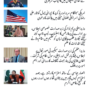
امریکی سینٹکام سربراہ بریڈ کوپر کا ایرانی نیول کمانڈر علی
رضا کی اسرائیلی فضائی حملے میں ہلاکت کا دعوی
وزیراعلیٰ مریم نواز کی زیر صدارت خصوصی اجلاس،
ہر ادارے کی پرفارمنس کا احتساب،لیپ ٹاپ کوٹہ
کیلئے تجاویز طلب،پنجابی زبان کو تعلیم میں مقام دلانے
کیلئے اقدامات کا حکم
وزیراعظم کی زیر صدارت سیکیورٹی صورتحال پر
اجلاس،فیلڈ مارشل اور اعلیٰ و سول حکام کی شرکت ،
افغان طالبان کی جارحیت کیخلاف کارروائی اور اہم
امور پر بریفنگ
انصار عباسی کے ساتھ احترام کا رشتہ ہے، بصد
احترام کہوں گا نہ میں پریشان تھا نہ ہوں اور نہ رہوں
گا، شیخ وقاص اکرم