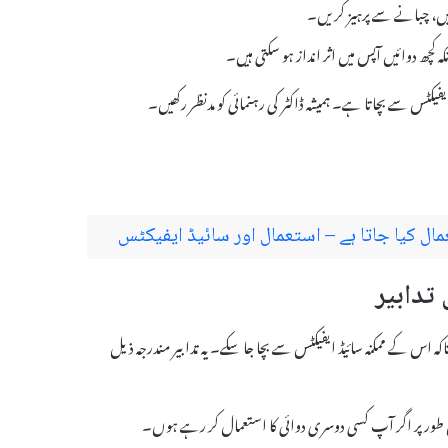
ہ کچھ دوائیں آپس میں اثر انداز ہو سکتی ہیں۔
ہے تاکہ اس کے ممکنہ سائیڈ ایفیکٹس سے بچا جا سکے۔ یہ تدابیر مندرجہ ذیل