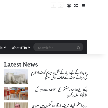
Log In
Random Article
Sidebar
Search
ls
About Us
for
Latest News
جائیداد کے لیے والد کے قتل پر سپریم کورٹ کا مجرم
کی سزائے موت کے خلاف اپیل مسترد
پیکٹا نے جماعت ہشتم کے امتحانات 2026 کے
نتائج کا اعلان کر دیا
وزیراعظم شہباز شریف اگلے 48 گھنٹوں میں سعودی