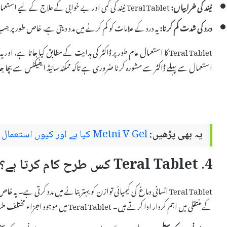
نیند کی خرابیاں:
Teral Tablet نیند کی کمی اور بے خوابی کے علاج کے لیے استعمال ہوتی ہے۔
درد کی شدت کم کرنا:
یہ درد کے علامات کو کم کرنے میں مدد دیتی ہے، خاص طور پر جب 
Teral Tablet کا استعمال عام طور پر ڈاکٹر کی ہدایت کے مطابق کیا جات
استعمال سے پہلے ڈاکٹر سے مشورہ کرنا ضروری ہے تاکہ ممکنہ سائیڈ ایفیکٹس سے بچا ج
یہ بھی پڑھیں:
Metni V Gel کیا ہے اور کیوں استعمال کیا جاتا ہے – استعمال اور سائیڈ ایفیکٹس
4. Teral Tablet کس طرح کام کرتا ہے؟
Teral Tablet انسانی دماغ کی کیمیائی توازن کو بہتر بنانے میں مدد کرتی ہے۔ 
کے منتقلی میں اہم کردار ادا کرتے ہیں۔ Teral Tablet میں موجود اجزاء مختلف طریقوں سے کام کرتے ہیں: