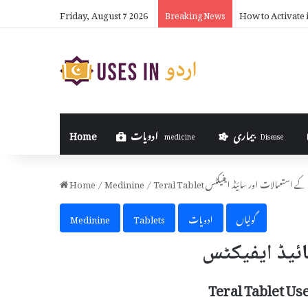
Friday, August 7 2026
How to Activate 
Breaking News
بیماری
ادویات
Home
medicine
Disease
Teral Tablet کے استعمالات اور سائیڈ ایفیکٹس
/
Medinine
/
Home
گولیاں
ادویات
Tablets
Medinine
Teral Tablet Us