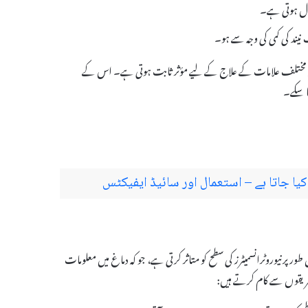
نیند کی کمی کی وجہ سے ہو۔
ا ہے، اور یہ مختلف علامات کے علاج کے لیے مؤثر ثابت ہوتی ہے۔ اس کے
ا سکے۔
یہ خاص طور پر نیوروٹرانسمیٹرز کی سطح کو متاثر کرتی ہے، جو کہ دماغ میں معلومات