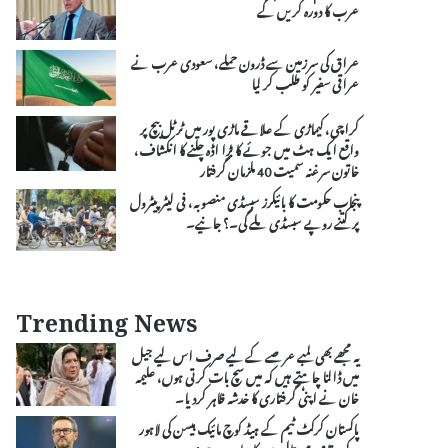
عرب کا دورہ کریں گے
عراق کی سرزمین سے ڈرون حملے، سعودی عرب نے
عراقی سفیر کو طلب کر لیا
کراچی، کیماڑی کے علاقے ماڑی پور میں ٹرٹل بیچ پر
واقع ایک ہٹ میں جوئے کا بڑا اڈہ چلنے کا انکشاف،
خاتون سرغنہ سمیت 40 ملزمان گرفتار
پنجاب حکومت کا بائیکرز سبسڈی منصوبہ، فی لیٹر پیٹرول
پر کتنے روپے سبسڈی ملے گی۔؟ جانیے۔
Trending News
یہ مجھے بھی لمبے عرصے کے لیے صرف اس لیے جیل
میں ڈالنا چاہتے ہیں کہ میں سچ بات کرتی ہوں، علیمہ
خان نے اپنی گرفتاری کا خدشہ ظاہر کردیا۔
پاکستان کرکٹ ٹیم کے ہیڈ کوچ مائیک ہیسن کی لاہور
کے مقامی ہسپتال میں کامیاب سرجری