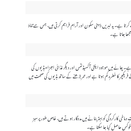
رک کرتا ہے۔ یہ لہریں ذہنی سکون اور آرام فراہم کرتی ہیں، جس سے تناؤ
جھا جاتا ہے۔
ے۔ چائے میں موجود اینٹی آکسیڈنٹس اور دیگر غذائی اجزاء ہڈیوں کی
 فریکچر کا خطرہ کم ہوتا ہے اور عمر بڑھنے کے ساتھ ہڈیوں کی صحت میں
 دماغی کارکردگی کو بہتر بنانے میں مددگار ہوتے ہیں، خاص طور پر سبز
ر فوکس حاصل کیا جا سکتا ہے۔