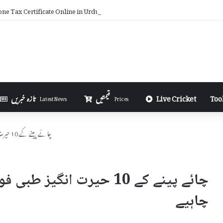
ne Tax Certificate Online in Urdu
Too
Live Cricket
قیمتیں
تازہ خبریں
Latest News
Prices
چائے پینے کے 10 حیرت انگیز طبی فوائد اور روزانہ کتنی چائے پینی چاہیے
چائے پینے کے 10 حیرت انگی
چاہیے