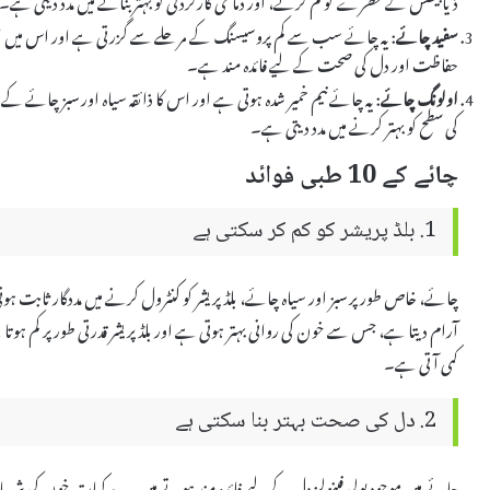
سفید چائے
: یہ چائے سب سے کم پروسیسنگ کے مرحلے سے گزرتی ہے اور اس میں اینٹ
حفاظت اور دل کی صحت کے لیے فائدہ مند ہے۔
اولونگ چائے
: یہ چائے نیم خمیر شدہ ہوتی ہے اور اس کا ذائقہ سیاہ اور سبز چائے
کی سطح کو بہتر کرنے میں مدد دیتی ہے۔
چائے کے 10 طبی فوائد
1. بلڈ پریشر کو کم کر سکتی ہے
چائے، خاص طور پر سبز اور سیاہ چائے، بلڈ پریشر کو کنٹرول کرنے میں مددگار ثابت 
آرام دیتا ہے، جس سے خون کی روانی بہتر ہوتی ہے اور بلڈ پریشر قدرتی طور پر کم 
کمی آتی ہے۔
2. دل کی صحت بہتر بنا سکتی ہے
چائے میں موجود پولی فینولز دل کے لیے فائدہ مند ہوتے ہیں۔ یہ مرکبات خون کی شریا