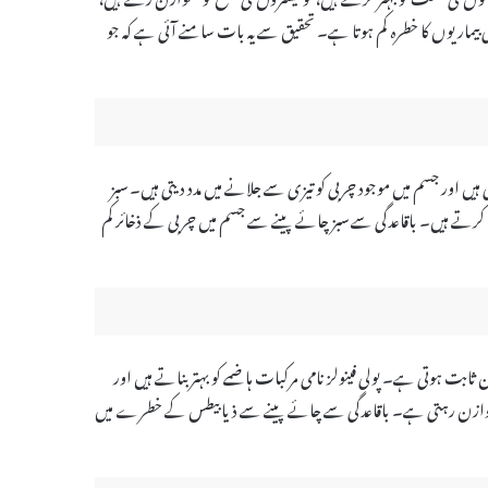
اریوں کا خطرہ کم ہوتا ہے۔ تحقیق سے یہ بات سامنے آئی ہے کہ جو
ہیں اور جسم میں موجود چربی کو تیزی سے جلانے میں مدد دیتی ہیں۔ سبز
ا کرتے ہیں۔ باقاعدگی سے سبز چائے پینے سے جسم میں چربی کے ذخائر کم
ت ہوتی ہے۔ پولی فینولز نامی مرکبات ہاضمے کو بہتر بناتے ہیں اور
 متوازن رہتی ہے۔ باقاعدگی سے چائے پینے سے ذیابیطس کے خطرے میں