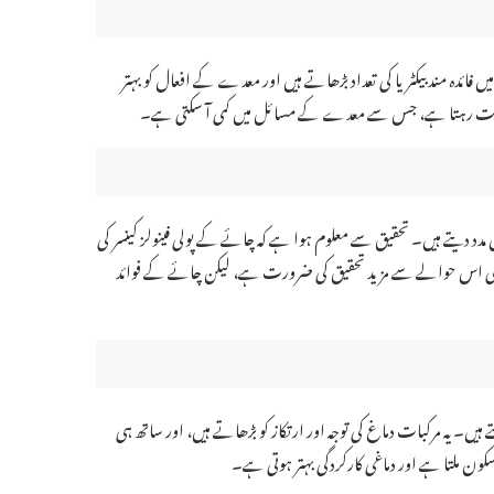
ائدہ مند بیکٹریا کی تعداد بڑھاتے ہیں اور معدے کے افعال کو بہتر
 درست رہتا ہے، جس سے معدے کے مسائل میں کمی آ سکتی ہے۔
د دیتے ہیں۔ تحقیق سے معلوم ہوا ہے کہ چائے کے پولی فینولز کینسر کی
چہ ابھی اس حوالے سے مزید تحقیق کی ضرورت ہے، لیکن چائے کے فوائد
ے ہیں۔ یہ مرکبات دماغ کی توجہ اور ارتکاز کو بڑھاتے ہیں، اور ساتھ ہی
کون ملتا ہے اور دماغی کارکردگی بہتر ہوتی ہے۔