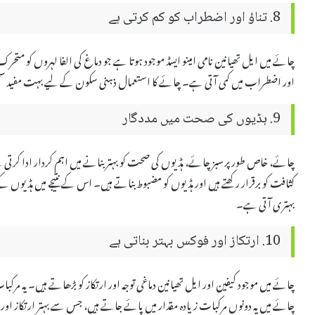
8. تناؤ اور اضطراب کو کم کرتی ہے
چائے میں ایل تھیانین نامی امینو ایسڈ موجود ہوتا ہے جو دماغ کی الفا لہروں کو متح
اور اضطراب میں کمی آتی ہے۔ چائے کا استعمال ذہنی سکون کے لیے بہت مفید سم
9. ہڈیوں کی صحت میں مددگار
چائے، خاص طور پر سبز چائے، ہڈیوں کی صحت کو بہتر بنانے میں اہم کردار ادا کرتی ہ
کثافت کو برقرار رکھتے ہیں اور ہڈیوں کو مضبوط بناتے ہیں۔ اس کے نتیجے میں ہڈیوں کے
بہتری آتی ہے۔
10. ارتکاز اور فوکس بہتر بناتی ہے
چائے میں موجود کیفین اور ایل تھیانین دماغی توجہ اور ارتکاز کو بڑھاتے ہیں۔ یہ مرکبات
چائے میں یہ دونوں مرکبات زیادہ مقدار میں پائے جاتے ہیں، جس سے بہتر ارتکاز او