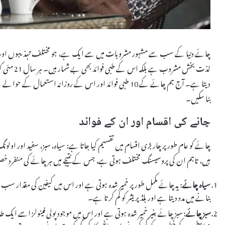
چائے دنیا کے سب سے مشہور مشروبات میں سے ایک ہے، جو مختلف تہذیبوں اور
لذت بخش مشر
دیتا ہے۔ آج ہم چائے کے 10 طبی فوائد اور اس کے روزانہ اس
بنا سکیں۔
چائے کی اقسام اور ان کے فوائد
چائے کو عام طور پر چار بڑی اقسام میں تقسیم کیا جاتا ہے: سیاہ، سبز، سفید اور اول
ہیں، تاہم ان کی پروسیسنگ مختلف ہوتی ہے، جس کے نتیجے میں ہر چائے کی منفرد خ
سیاہ چائے
: یہ چائے مکمل طور پر خمیر شدہ ہوتی ہے اور اس میں کیفین کی مقدار س
بنانے میں مدد دیتا ہے اور بلڈ پریشر کو کم کرتا ہے۔
سبز چائے
: سبز چائے بغیر خمیر شدہ ہوتی ہے اور اس میں موجود پولی فینولز اسے ایک 
ذیابیطس کے خطرے کو کم کرنے، اور دماغی کارکردگی کو بہتر بنانے میں مدد دیتی ہے۔