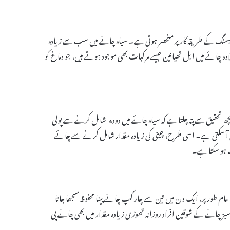
سیسنگ کے طریقہ کار پر منحصر ہوتی ہے۔ سیاہ چائے میں سب سے زیادہ
وہ چائے میں ایل تھیانین جیسے مرکبات بھی موجود ہوتے ہیں، جو دماغ کو
ھ تحقیق سے پتہ چلتا ہے کہ سیاہ چائے میں دودھ شامل کرنے سے پولی
می آ سکتی ہے۔ اسی طرح، چینی کی زیادہ مقدار شامل کرنے سے چائے
ت ہو سکتا ہے۔
ام طور پر، ایک دن میں تین سے چار کپ چائے پینا محفوظ سمجھا جاتا
سبز چائے کے شوقین افراد روزانہ تھوڑی زیادہ مقدار میں بھی چائے پی