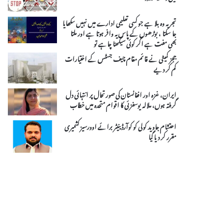
تجربہ وہ بلا ہے جو کسی تعلیمی ادارے میں نہیں سکھایا
جا سکتا ، بوڑھوں کے پاس یہ وافر ہوتا ہے اور ملتا
بھی مفت ہے اگر کوئی سیکھنا چاہے تو
ججز کمیٹی نے قائم مقام چیف جسٹس کے اختیارات
کم کر دیے
ایران، غزہ اور افغانستان کی صورتحال پر انتہائی دل
گرفتہ ہوں، ملالہ یوسفزئی کا اقوام متحدہ میں خطاب
احتشام جاوید کولی کو کوآرڈینیٹر برائے اوورسیز کشمیری
مقرر کر دیا گیا