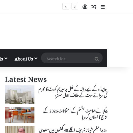
Log In
Random Article
Sidebar
Search
ls
About Us
for
Latest News
جائیداد کے لیے والد کے قتل پر سپریم کورٹ کا مجرم
کی سزائے موت کے خلاف اپیل مسترد
پیکٹا نے جماعت ہشتم کے امتحانات 2026 کے
نتائج کا اعلان کر دیا
وزیراعظم شہباز شریف اگلے 48 گھنٹوں میں سعودی