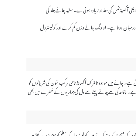
ی آکسیڈنٹس کی مقدار زیادہ ہوتی ہے۔ سفید چائے جلد کی
 کے درمیان ہوتا ہے۔ اولونگ چائے وزن کم کرنے اور کولیسٹرول
ہوتی ہے۔ چائے میں موجود نائٹرک آکسائڈ نامی مرکب خون کی شریانوں کو
ہوتا ہے۔ باقاعدگی سے چائے پینے سے دل کی بیماریوں کے خطرے میں بھی
نوں کی صحت کو بہتر کرتے ہیں، کولیسٹرول کی سطح کو متوازن رکھتے ہیں،