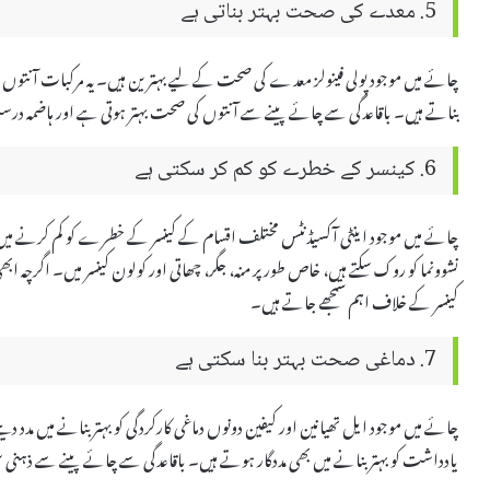
5. معدے کی صحت بہتر بناتی ہے
چائے میں موجود پولی فینولز معدے کی صحت کے لیے بہترین ہیں۔ یہ مرکبات آنتوں میں ف
بناتے ہیں۔ باقاعدگی سے چائے پینے سے آنتوں کی صحت بہتر ہوتی ہے اور ہاضمہ
6. کینسر کے خطرے کو کم کر سکتی ہے
چائے میں موجود اینٹی آکسیڈنٹس مختلف اقسام کے کینسر کے خطرے کو کم کرنے میں مد
نشوونما کو روک سکتے ہیں، خاص طور پر منہ، جگر، چھاتی اور کولون کینسر میں۔ اگر
کینسر کے خلاف اہم سمجھے جاتے ہیں۔
7. دماغی صحت بہتر بنا سکتی ہے
چائے میں موجود ایل تھیانین اور کیفین دونوں دماغی کارکردگی کو بہتر بنانے میں مدد دیت
یادداشت کو بہتر بنانے میں بھی مددگار ہوتے ہیں۔ باقاعدگی سے چائے پینے سے ذہنی س