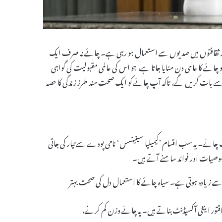
 ثقافتوں میں صدیوں سے استعمال ہو رہی ہے۔ چائے نہ صرف ایک
وب ہے بلکہ اس کے طبی فوائد بھی بے شمار ہیں۔ ہر سال 21 مئی کو چائے کا عالمی دن منایا جاتا ہے، جو اس کی عالمی مقبولیت کی گواہی
تعمال کے حوالے سے بات کریں گے، تاکہ آپ چائے کو ایک صحت مند طرز زندگی کا حصہ
ونگ چائے۔ یہ سب اقسام ’کیمیلیا سینینسس‘ نامی پودے سے تیار کی جاتی
صوصیات اور فوائد سامنے آتے ہیں۔
ب سے زیادہ ہوتی ہے۔ سیاہ چائے کا استعمال دل کی صحت بہتر
طاقتور اینٹی آکسیڈنٹ بناتے ہیں۔ یہ چائے وزن کم کرنے،