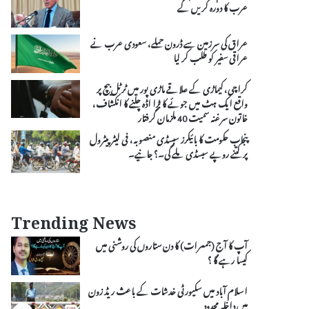
عرب کا دورہ کریں گے
عراق کی سرزمین سے ڈرون حملے، سعودی عرب نے
عراقی سفیر کو طلب کر لیا
کراچی، کیماڑی کے علاقے ماڑی پور میں ٹرٹل بیچ پر
واقع ایک ہٹ میں جوئے کا بڑا اڈہ چلنے کا انکشاف،
خاتون سرغنہ سمیت 40 ملزمان گرفتار
پنجاب حکومت کا بائیکرز سبسڈی منصوبہ، فی لیٹر پیٹرول
پر کتنے روپے سبسڈی ملے گی۔؟ جانیے۔
Trending News
آپ کا آج (جمعرات) کا دن ستاروں کی روشنی میں
کیسا رہے گا ؟
اسلام آباد میں سکیورٹی خدشات کے باعث ریڈ زون
میں داخلہ محدود