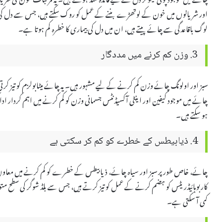
اور شریانوں میں خون کے لوتھڑے بننے کے عمل کو روک سکتے ہیں، جس سے دل کی بیم
لوگ باقاعدگی سے چائے پیتے ہیں، ان میں دل کی بیماری کا خطرہ کم ہوتا ہے۔
3. وزن کم کرنے میں مددگار
سبز اور اولونگ چائے وزن کم کرنے کے لیے مشہور ہیں۔ یہ چائے میٹابولزم کو تیز کرتی 
چائے میں موجود کیفین اور اینٹی آکسیڈنٹس جسمانی وزن کو کم کرنے میں اہم کردار اد
ہو سکتے ہیں۔
4. ذیابیطس کے خطرے کو کم کر سکتی ہے
چائے، خاص طور پر سبز اور سیاہ چائے، ذیابیطس کے خطرے کو کم کرنے میں معاون ثاب
کاربوہائیڈریٹس کو ہضم کرنے کے عمل کو تیز کرتے ہیں، جس سے بلڈ شوگر کی سطح
کمی آ سکتی ہے۔