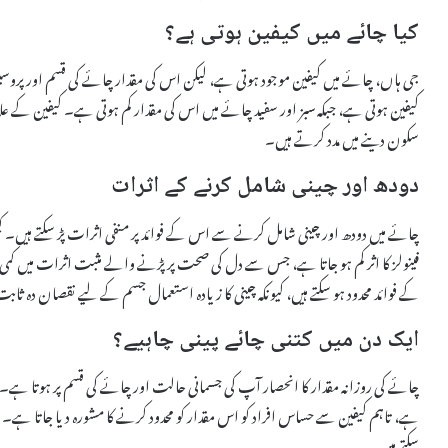
کیا چائے میں کیفین ہوتی ہے؟
جی ہاں، چائے میں کیفین موجود ہوتی ہے، لیکن اس کی مقدار چائے کی قسم اور پرو
کیفین ہوتی ہے، جبکہ سبز اور سفید چائے میں اس کی مقدار کم ہوتی ہے۔ کیفین کے علا
سکون دینے میں مدد کرتے ہیں۔
دودھ اور چینی شامل کرنے کے اثرات
چائے میں دودھ اور چینی شامل کرنے سے اس کے فوائد پر منفی اثرات پڑ سکتے ہیں۔ کچ
فینولز کا اثر کم ہو جاتا ہے، جس سے دل کی صحت پر پڑنے والے مثبت اثرات میں ک
کے فوائد محدود ہو سکتے ہیں، کیونکہ چینی کا زیادہ استعمال جسم کے لیے نقصان دہ ثاب
ایک دن میں کتنی چائے پینی چاہیے؟
چائے کی روزانہ مقدار کا انحصار آپ کی جسمانی حالت اور چائے کی قسم پر ہوتا ہے۔ ع
ہے، تاہم کیفین سے حساس افراد کو اس مقدار کو محدود کرنے کا مشورہ دیا جاتا ہے۔ 
سکتے ہیں۔