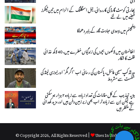
بھارتی کوسٹ گارڈ کی کارروائی، تیل اسمگلنگ کے الزام میں تین ٹینکرز
قبضے میں لے لئے
بیلجیئم میں یہودی عبادت گاہ کے باہر دھماکا
افغانستان میں لاکھوں بچوں کی زندگیاں خطرے میں، 40 لاکھ غذائی
قلت کا شکار
ورلڈ کپ سیمی فائنل، پاکستان کی رسائی اب ‘اگر مگر’ اور نیوزی لینڈ کی
شکست سے مشروط
ہڑپہ تہذیب کے کل مقامات کی تعداد زیادہ سے زیادہ ۲ ہزار ہوسکتی
ہے لیکن اِن سے زیادہ تر اب بھی زیر زمین دفن ہیں اور مزید کھدائی
کے منتظر ہیں
© Copyright 2026, All Rights Reserved |
Uses In Urdu by