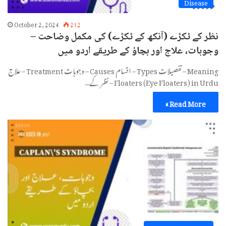
Disease
October 2, 2024
212
نظر کے ٹکڑے (آنکھ کے ٹکڑے) کی مکمل وضاحت –
وجوہات، علاج اور بچاؤ کے طریقے اردو میں
Meaning – تفصیلات Types – اقسام Causes – وجوہات Treatment – علاج
Floaters (Eye Floaters) in Urdu – نظر کے…
Read More »