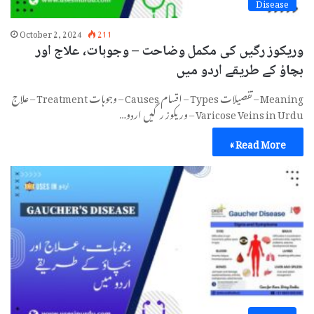
Disease
October 2, 2024
211
وریکوز رگیں کی مکمل وضاحت – وجوہات، علاج اور
بچاؤ کے طریقے اردو میں
Meaning – تفصیلات Types – اقسام Causes – وجوہات Treatment – علاج
Varicose Veins in Urdu – وریکوز رگیں اردو…
Read More »