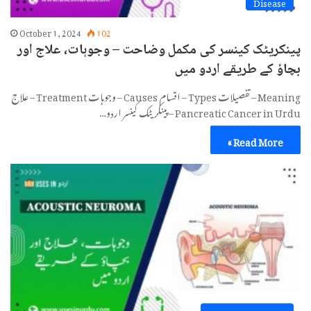
Disease
October 1, 2024
102
پینکریٹک کینسر کی مکمل وضاحت – وجوہات، علاج اور
بچاؤ کے طریقے اردو میں
Meaning – تفصیلات Types – اقسام Causes – وجوہات Treatment – علاج
Pancreatic Cancer in Urdu – پینکریٹک کینسر اردو…
Read More »