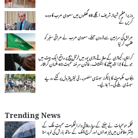
وزیراعظم شہباز شریف اگلے 48 گھنٹوں میں سعودی عرب کا دورہ
کریں گے
عراق کی سرزمین سے ڈرون حملے، سعودی عرب نے عراقی سفیر کو
طلب کر لیا
کراچی، کیماڑی کے علاقے ماڑی پور میں ٹرٹل بیچ پر واقع ایک ہٹ میں
جوئے کا بڑا اڈہ چلنے کا انکشاف، خاتون سرغنہ سمیت 40 ملزمان گرفتار
پنجاب حکومت کا بائیکرز سبسڈی منصوبہ، فی لیٹر پیٹرول پر کتنے روپے
سبسڈی ملے گی۔؟ جانیے۔
Trending News
محکمہ موسمیات نے ہفتے کے روز وفاقی دارالحکومت سمیت ملک کے
بیشتر علاقوں میں تیز ہواؤں اور گرج چمک کے ساتھ بارش کی نوید سنا
دی