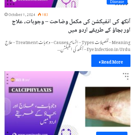
Disease
October 1, 2024
183
آنکھ کی انفیکشن کی مکمل وضاحت – وجوہات، علاج
اور بچاؤ کے طریقے اردو میں
Meaning – تفصیلات Types – اقسام Causes – وجوہات Treatment – علاج
Eye Infection in Urdu – آنکھ کی انفیکشن…
Read More »