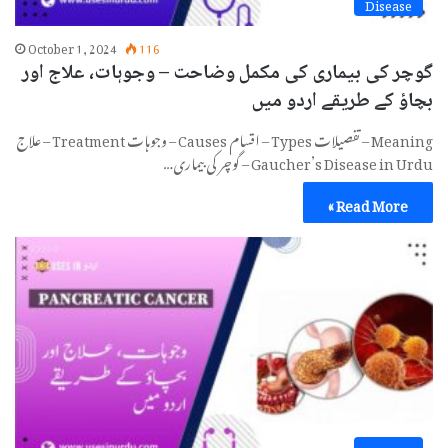
Disease
October 1, 2024
116
گوچر کی بیماری کی مکمل وضاحت – وجوہات، علاج اور
بچاؤ کے طریقے اردو میں
Meaning – تفصیلات Types – اقسام Causes – وجوہات Treatment – علاج
Gaucher’s Disease in Urdu – گوچر کی بیماری…
Read More »