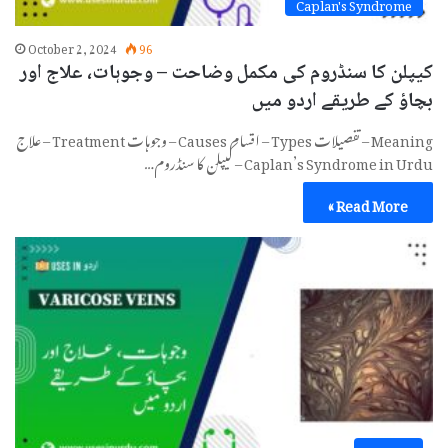
Caplan's Syndrome
October 2, 2024
96
کیپلن کا سنڈروم کی مکمل وضاحت – وجوہات، علاج اور
بچاؤ کے طریقے اردو میں
Meaning – تفصیلات Types – اقسام Causes – وجوہات Treatment – علاج
Caplan’s Syndrome in Urdu – کیپلن کا سنڈروم…
Read More »