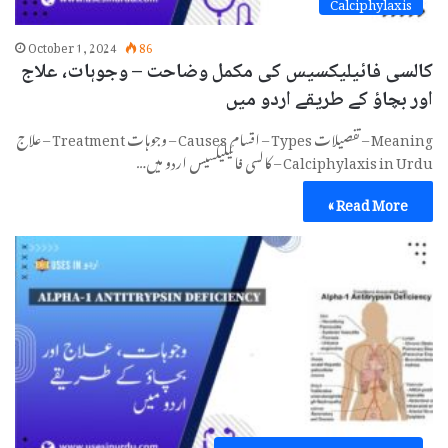
Calciphylaxis
October 1, 2024
86
کالسی فائیلیکسیس کی مکمل وضاحت – وجوہات، علاج
اور بچاؤ کے طریقے اردو میں
Meaning – تفصیلات Types – اقسام Causes – وجوہات Treatment – علاج
Calciphylaxis in Urdu – کالسی فائیلیکسیس اردو میں…
Read More »