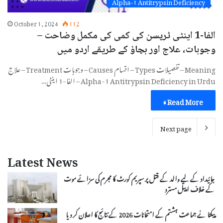
Alpha-1 Antitrypsin Deficiency
October 1, 2024
112
الفا-1 اینٹی ٹرپسن کی کمی کی مکمل وضاحت –
وجوہات، علاج اور بچاؤ کے طریقے اردو میں
Meaning – تفصیلات Types – اقسام Causes – وجوہات Treatment – علاج
Alpha-1 Antitrypsin Deficiency in Urdu – الفا-1 اینٹی…
Read More »
Next page
Latest News
جائیداد کے لیے والد کے قتل پر سپریم کورٹ کا مجرم کی سزائے موت
کے خلاف اپیل مسترد
پیکٹا نے جماعت ہشتم کے امتحانات 2026 کے نتائج کا اعلان کر دیا