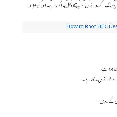
 پھول چھوٹے، پیلے رنگ کے ہوتے ہیں اور یہ میٹھے پھل پیدا کرتا ہے۔ اس کی جڑوں
How to Root HTC Desi
بت ہوتا ہے۔
 سے لڑنے میں مددگار ہے۔
ں کے درد میں۔