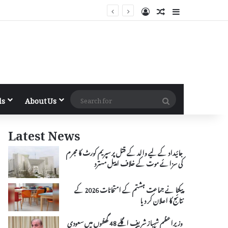
Log In
Random Article
Sidebar
Search
ls
About Us
for
Latest News
جائیداد کے لیے والد کے قتل پر سپریم کورٹ کا مجرم
کی سزائے موت کے خلاف اپیل مسترد
پیکٹا نے جماعت ہشتم کے امتحانات 2026 کے
نتائج کا اعلان کر دیا
وزیراعظم شہباز شریف اگلے 48 گھنٹوں میں سعودی