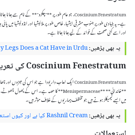
Coscinium Fenestratum، جو عام طور پر **"چکڑو"** کے نام
ہے۔ یہ بنیادی طور پر جنوب مشرقی ایشیا، خاص طور پر ملائیشیا اور انڈونیشیا میں پا
اور اسے کئی صحت کے فوائد کے لیے جانا جاتا ہے۔
یہ بھی پڑھیں:
 Legs Does a Cat Have in Urdu
Coscinium Fenestratum کی تعریف
Coscinium Fenestratum ایک لعاب دار پودا ہے جو اس کی ج
**خاندانی** **Menispermaceae** کا حصہ ہے۔ اس کے
میں ایسے کیمیکلز ہوتے ہیں جو مختلف بیماریوں کے خلاف مؤثر ہیں۔
یہ بھی پڑھیں:
Rashnil Cream کیا ہے اور کیوں استعمال کیا جاتا ہے – استعمال اور سائیڈ ایفیکٹس
استعمالات