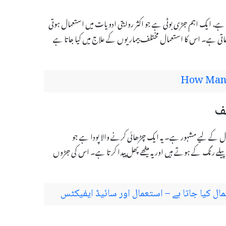
 سے جانا جاتا ہے، ایک اہم جڑی بوٹی ہے جو اکثر روایتی ادویات میں استعمال ہوتی
ئی جاتی ہے۔ اس کا استعمال مختلف بیماریوں کے علاج میں کیا جاتا ہے
How Many
ڑوں اور چھال کے لیے مشہور ہے۔ یہ ایک چڑھائی کرنے والا پودا ہے جو
 پھول چھوٹے، پیلے رنگ کے ہوتے ہیں اور یہ میٹھے پھل پیدا کرتا ہے۔ اس کی جڑوں