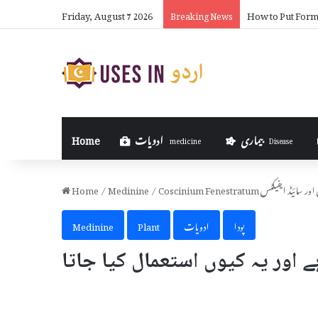
Friday, August 7 2026
How to Put Formu
Breaking News
بیماری
ادویات
Home
medicine
Disease
ستعمال اور سائیڈ ایفیکٹس
/
Medinine
/
Home
پودا
ادویات
Plant
Medinine
Coscinium Fen کیا ہے اور یہ کیوں استعمال کیا جاتا