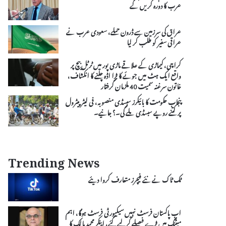
عرب کا دورہ کریں گے
عراق کی سرزمین سے ڈرون حملے، سعودی عرب نے
عراقی سفیر کو طلب کر لیا
کراچی، کیماڑی کے علاقے ماڑی پور میں ٹرٹل بیچ پر
واقع ایک ہٹ میں جوئے کا بڑا اڈہ چلنے کا انکشاف،
خاتون سرغنہ سمیت 40 ملزمان گرفتار
پنجاب حکومت کا بائیکرز سبسڈی منصوبہ، فی لیٹر پیٹرول
پر کتنے روپے سبسڈی ملے گی۔؟ جانیے۔
Trending News
ٹک ٹاک نے نئے فیچرز متعارف کروا دیئے
اب پاکستان فرسٹ نہیں سیکیورٹی فرسٹ ہوگا، اہم
میٹنگ میں بڑے فیصلے کرلیے گئے، اینکر محمد مالک کا