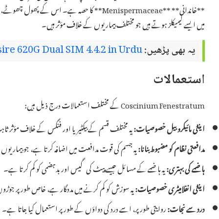
**خاندانی** **Menispermaceae** کا حصہ ہے۔ اس کے
میں ایسے کیمیکلز ہوتے ہیں جو مختلف بیماریوں کے خلاف مؤثر ہیں۔
یہ بھی پڑھیں:
re 620G Dual SIM 4.4.2 in Urdu
استعمالات
Coscinium Fenestratum کے مختلف استعمالات درج ذیل ہیں:
اینٹی مائیکروبیل خصوصیات:
یہ مختلف قسم کے بیکٹیریا اور فنگس کے خلاف مؤثر ثا
مدافعتی نظام کو مضبوط بنانا:
یہ جسم کی قوت مدافعت میں اضافہ کرتا ہے، جو بیماریوں
ہاضمے کی بہتری:
یہ ہاضمے کے مسائل جیسے پیٹ کی گیس اور بدہضمی کو کم کرتا ہے۔
اینٹی انفلامیٹری خصوصیات:
یہ سوزش کو کم کرنے میں مددگار ہے، خاص طور پر جوڑو
درد سے نجات:
روایتی طور پر، اسے درد کی دواؤں کے طور پر استعمال کیا جاتا ہے۔