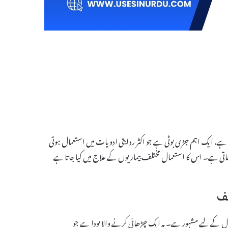
 سے جانا جاتا ہے، ایک اہم جڑی بوٹی ہے جو اکثر روایتی ادویات میں استعمال ہوتی
ئی جاتی ہے۔ اس کا استعمال مختلف بیماریوں کے علاج میں کیا جاتا ہے
ڑوں اور چھال کے لیے مشہور ہے۔ یہ ایک چڑھائی کرنے والا پودا ہے جو