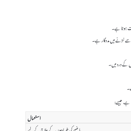
بت ہوتا ہے۔
 سے لڑنے میں مددگار ہے۔
ں کے درد میں۔
ے۔
استعمال
ہاضمے کی خرابیوں کے علاج کے لیے