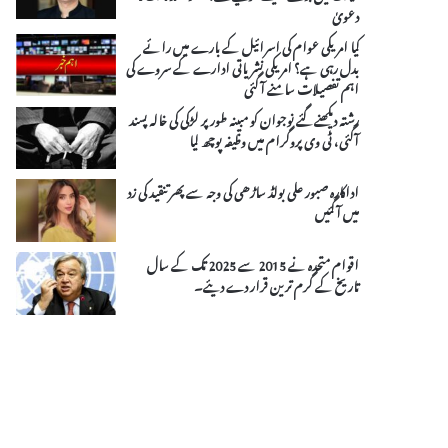
دعویٰ
کیا امریکی عوام کی اسرائیل کے بارے میں رائے
بدل رہی ہے؟ امریکی نشریاتی ادارے کے سروے کی
اہم تفصیلات سامنے آ گئی
رشتہ دیکھنے گئے نوجوان کو مبینہ طورپر لڑکی کی خالہ پسند
آگئی، ٹی وی پروگرام میں وظیفہ پوچھ لیا
اداکارہ صبور علی بولڈ ساڑھی کی وجہ سے پھر تنقید کی زد
میں آ گئیں
اقوام متحدہ نے 2015 سے 2025 تک کے سال
تاریخ کے گرم ترین قرار دے دیئے۔