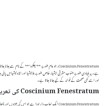
Coscinium Fenestratum، جو عام طور پر **"چکڑو"** کے نام
ہے۔ یہ بنیادی طور پر جنوب مشرقی ایشیا، خاص طور پر ملائیشیا اور انڈونیشیا میں پا
اور اسے کئی صحت کے فوائد کے لیے جانا جاتا ہے۔
Coscinium Fenestratum کی تعریف
Coscinium Fenestratum ایک لعاب دار پودا ہے جو اس کی ج