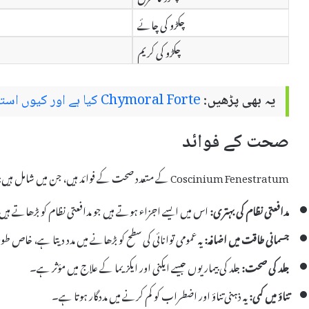
چکڑو کی چائے
چکڑو کی کریم
یہ بھی پڑھیں:
Chymoral Forte کیا ہے اور کیوں استعمال کیا جاتا ہے – استعمال اور سائیڈ ایفیکٹس
صحت کے فوائد
Coscinium Fenestratum کے متعدد صحت کے فوائد ہیں، جن میں شامل ہیں:
مدافعتی نظام کی بہتری:
اس میں ایسے اجزاء ہوتے ہیں جو مدافعتی نظام کو بڑھاتے ہی
جسمانی طاقت میں اضافہ:
یہ عمومی توانائی کی سطح کو بڑھانے میں مدد دیتا ہے، خاص ط
جلد کی صحت:
جلد کی بیماریوں جیسے ایکنی اور ایکزیما کے علاج میں مؤثر ہے۔
تناؤ میں کمی:
یہ ذہنی تناؤ اور اضطراب کو کم کرنے میں مددگار ہوتا ہے۔