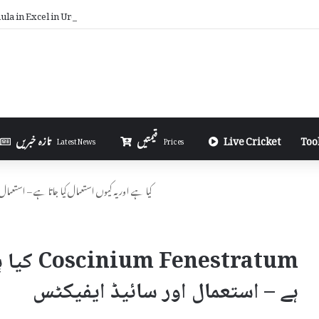
la in Excel in Urdu
Too
Live Cricket
قیمتیں
تازہ خبریں
Latest News
Prices
Coscinium Fenestratum کیا ہے اور یہ کیوں استعمال کیا جاتا ہے – ا
estratum
ہے – استعمال اور سائیڈ ایفیکٹس