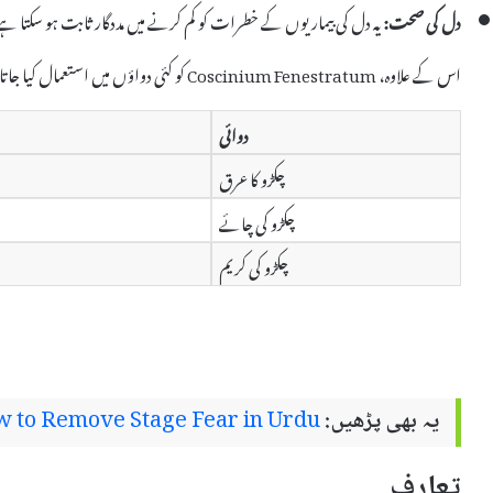
دل کی صحت:
یہ دل کی بیماریوں کے خطرات کو کم کرنے میں مددگار ثابت ہو سکتا ہ
اس کے علاوہ، Coscinium Fenestratum کو کئی دواؤں میں استعمال کیا جاتا ہے، جیسے:
دوائی
چکڑو کا عرق
چکڑو کی چائے
چکڑو کی کریم
یہ بھی پڑھیں:
 to Remove Stage Fear in Urdu
تعارف