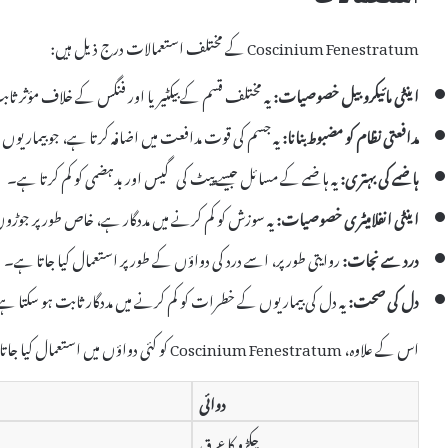
Coscinium Fenestratum کے مختلف استعمالات درج ذیل ہیں:
اینٹی مائیکروبیل خصوصیات:
یہ مختلف قسم کے بیکٹیریا اور فنگس کے خلاف مؤثر ثا
مدافعتی نظام کو مضبوط بنانا:
یہ جسم کی قوت مدافعت میں اضافہ کرتا ہے، جو بیماریوں
ہاضمے کی بہتری:
یہ ہاضمے کے مسائل جیسے پیٹ کی گیس اور بدہضمی کو کم کرتا ہے۔
اینٹی انفلامیٹری خصوصیات:
یہ سوزش کو کم کرنے میں مددگار ہے، خاص طور پر جوڑو
درد سے نجات:
روایتی طور پر، اسے درد کی دواؤں کے طور پر استعمال کیا جاتا ہے۔
دل کی صحت:
یہ دل کی بیماریوں کے خطرات کو کم کرنے میں مددگار ثابت ہو سکتا ہ
اس کے علاوہ، Coscinium Fenestratum کو کئی دواؤں میں استعمال کیا جاتا ہے، جیسے:
دوائی
چکڑو کا عرق