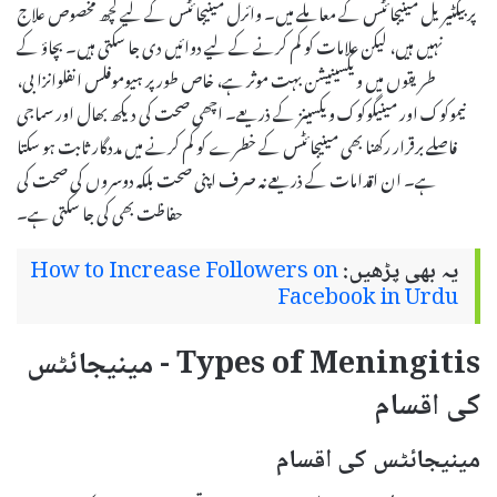
پر بیکٹیریل مینیجائٹس کے معاملے میں۔ وائرل مینیجائٹس کے لیے کچھ مخصوص علاج
نہیں ہیں، لیکن علامات کو کم کرنے کے لیے دوائیں دی جا سکتی ہیں۔ بچاؤ کے
طریقوں میں ویکسینیشن بہت موثر ہے، خاص طور پر ہیوموفلس انفلوانزا بی،
نیموکوک اور مینیگوکوک ویکسینز کے ذریعے۔ اچھی صحت کی دیکھ بھال اور سماجی
فاصلے برقرار رکھنا بھی مینیجائٹس کے خطرے کو کم کرنے میں مددگار ثابت ہو سکتا
ہے۔ ان اقدامات کے ذریعے نہ صرف اپنی صحت بلکہ دوسروں کی صحت کی
حفاظت بھی کی جا سکتی ہے۔
یہ بھی پڑھیں:
How to Increase Followers on
Facebook in Urdu
Types of Meningitis - مینیجائٹس
کی اقسام
مینیجائٹس کی اقسام