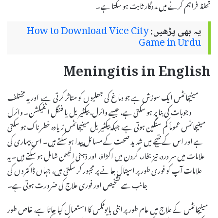
تحفظ فراہم کرنے میں مددگار ثابت ہو سکتا ہے۔
یہ بھی پڑھیں:
How to Download Vice City
Game in Urdu
Meningitis in English
مینیجائٹس ایک سوزش ہے جو دماغ کی جھلیوں کو متاثر کرتی ہے، اور یہ مختلف
وجوہات کی بنا پر ہو سکتی ہے، جیسے وائرل، بیکٹیریل یا فنگل انفیکشن۔ وائرل
مینیجائٹس عموماً کم سنگین ہوتی ہے، جبکہ بیکٹیریل مینیجائٹس زیادہ خطرناک ہو سکتی
ہے اور اس کے نتیجے میں شدید صحت کے مسائل پیدا ہو سکتے ہیں۔ اس بیماری کی
علامات میں سر درد، تیز بخار، گردن میں اکڑاؤ، اور ذہنی الجھن شامل ہو سکتے ہیں۔ یہ
علامات آپ کو فوری طور پر اسپتال جانے پر مجبور کر سکتی ہیں، جہاں ڈاکٹروں کی
جانب سے تشخیص اور فوری علاج کی ضرورت ہوتی ہے۔
مینیجائٹس کے علاج میں عام طور پر انٹی بایوٹکس کا استعمال کیا جاتا ہے، خاص طور