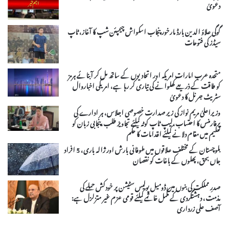
دعویٰ
گوگی علاؤ الدین بارڈ مارخور پنجاب اسکواش چیمپئن شپ کا آغاز، ٹاپ
سیڈز کی فتوحات
متحدہ عرب امارات امریکہ اور اتحادیوں کے ساتھ مل کر آبنائے ہرمز
کو طاقت کے ذریعے کھلوانے کی تیاری کر رہا ہے، امریکی اخباروال
سٹریٹ جرنل کا دعویٰ
وزیراعلیٰ مریم نواز کی زیر صدارت خصوصی اجلاس، ہر ادارے کی
پرفارمنس کا احتساب،لیپ ٹاپ کوٹہ کیلئے تجاویز طلب،پنجابی زبان کو
تعلیم میں مقام دلانے کیلئے اقدامات کا حکم
بلوچستان کے مختلف علاقوں میں طوفانی بارش اور ژالہ باری، 5 افراد
جاں بحق، پھلوں کے باغات کو نقصان
صدرِ مملکت کی بنوں میں ڈومیل پولیس سٹیشن پر خودکش حملے کی
مذمت، دہشتگردی کے مکمل خاتمے کیلئے قومی عزم غیر متزلزل ہے:
آصف علی زرداری