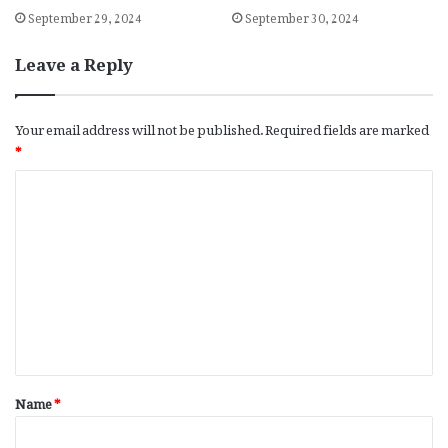
September 29, 2024
September 30, 2024
Leave a Reply
Your email address will not be published.
Required fields are marked
*
C
o
m
m
e
n
t
*
Name
*