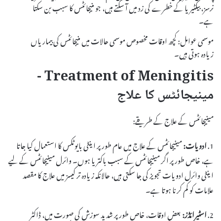
نرسز، بیکٹیریا کے خطرے کی زد میں آ سکتے ہیں، جو منیجائٹس کا سبب بن سکتا
ہے۔
موسمی عوامل: کچھ اوقات مخصوص موسمی حالات میں منیجائٹس کی بیماریاں
زیادہ ہوتی ہیں۔
Treatment of Meningitis -
مینیجائٹس کا علاج
مینیجائٹس کے علاج کے طریقے:
1.
ادویات:
مینیجائٹس کے علاج میں عام طور پر اینٹی بایوٹکس کا استعمال کیا جاتا
ہے، خاص طور پر اگر مینیجائٹس کے سبب باکتریا ہوں۔ وائرل مینیجائٹس کے لیے
اینٹی وائرل ادویات تجویز کی جا سکتی ہیں، حالانکہ زیادہ تر کیسز میں علاج کا مقصد
علامات کو کم کرنا ہوتا ہے۔
2.
اسٹیرائڈز:
بعض اوقات، خاص طور پر شديد سوزش کی صورت میں، ڈاکٹر