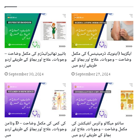
ایگزیما (ایٹوپک ڈرمیٹیٹس) کی مکمل
ہائیپر تھائیرائیڈزم کی مکمل وضاحت –
وضاحت – وجوہات، علاج اور بچاؤ کے
وجوہات، علاج اور بچاؤ کے طریقے اردو
طریقے اردو میں
میں
September 30, 2024
September 27, 2024
سائٹو میگالو وائرس انفیکشن کی
وٹامن D کی کمی کی مکمل وضاحت –
مکمل وضاحت – وجوہات، علاج اور
وجوہات، علاج اور بچاؤ کے طریقے اردو
بچاؤ کے طریقے اردو میں
میں