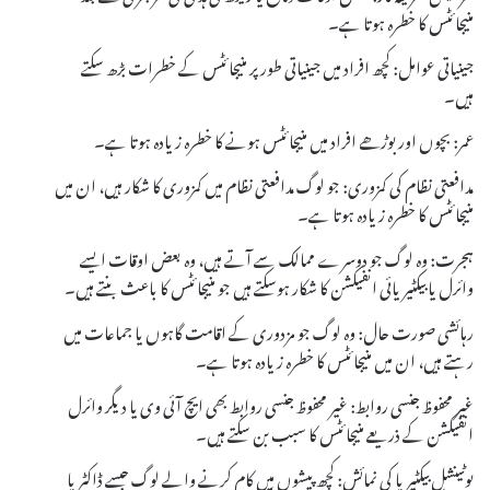
منیجائٹس کا خطرہ ہوتا ہے۔
جینیاتی عوامل: کچھ افراد میں جینیاتی طور پر منیجائٹس کے خطرات بڑھ سکتے
ہیں۔
عمر: بچوں اور بوڑھے افراد میں منیجائٹس ہونے کا خطرہ زیادہ ہوتا ہے۔
مدافعتی نظام کی کمزوری: جو لوگ مدافعتی نظام میں کمزوری کا شکار ہیں، ان میں
منیجائٹس کا خطرہ زیادہ ہوتا ہے۔
ہجرت: وہ لوگ جو دوسرے ممالک سے آتے ہیں، وہ بعض اوقات ایسے
وائرل یا بیکٹیریائی انفیکشن کا شکار ہوسکتے ہیں جو منیجائٹس کا باعث بنتے ہیں۔
رہائشی صورت حال: وہ لوگ جو مزدوری کے اقامت گاہوں یا جماعات میں
رہتے ہیں، ان میں منیجائٹس کا خطرہ زیادہ ہوتا ہے۔
غیر محفوظ جنسی روابط: غیر محفوظ جنسی روابط بھی ایچ آئی وی یا دیگر وائرل
انفیکشن کے ذریعے منیجائٹس کا سبب بن سکتے ہیں۔
پوٹینشل بیکٹیریا کی نمائش: کچھ پیشوں میں کام کرنے والے لوگ جیسے ڈاکٹر یا