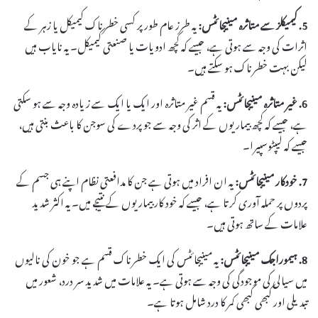
5. کیمیکلز سے متاثرہ مینیجائٹس:
یہ طرز عام طور پر کسی خطرناک کیمیکل یا زہر کے
اثرات کی وجہ سے ہوتی ہے، جیسے کہ کچھ ادویات یا صنعتی کیمیکل۔ یہ نایاب ہیں
لیکن بہت خطرناک ہو سکتے ہیں۔
6. غیر متاثرہ مینیجائٹس:
یہ قسم غیر متاثرہ اور ایک یا ایک سے زیادہ وجہ سے ہو سکتی
ہے، جیسے کہ کچھ بیماریوں کے اثر کی وجہ سے جو پردے کی سوجن کا باعث بنتی ہیں،
جیسے کہ لیپٹوسپیرا۔
7. خودکار مینیجائٹس:
یہ ان افراد میں ہوتی ہے جن کا مدافعتی نظام اپنے ہی جسم کے
پردوں پر حملہ آوری کرتا ہے، جیسے کہ خود کار بیماریوں کے نتیجے میں۔ یہ اکثر شدید
علامات کے ساتھ ہوتی ہیں۔
8. ہیموراجک مینیجائٹس:
یہ مینیجائٹس کی ایک خطرناک قسم ہے جو خون کی نالیوں
میں سیالی کی موجودگی کی وجہ سے ہوتی ہے۔ یہ علامات میں شدید سر درد، شعور میں
تبدیلی اور کبھی کبھی کمر کا درد شامل ہوتا ہے۔