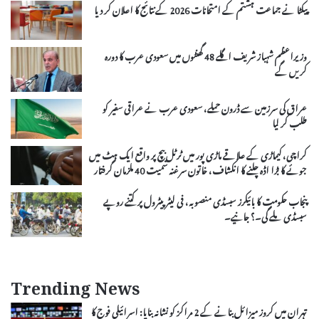
پیکٹا نے جماعت ہشتم کے امتحانات 2026 کے نتائج کا اعلان کر دیا
وزیراعظم شہباز شریف اگلے 48 گھنٹوں میں سعودی عرب کا دورہ
کریں گے
عراق کی سرزمین سے ڈرون حملے، سعودی عرب نے عراقی سفیر کو
طلب کر لیا
کراچی، کیماڑی کے علاقے ماڑی پور میں ٹرٹل بیچ پر واقع ایک ہٹ میں
جوئے کا بڑا اڈہ چلنے کا انکشاف، خاتون سرغنہ سمیت 40 ملزمان گرفتار
پنجاب حکومت کا بائیکرز سبسڈی منصوبہ، فی لیٹر پیٹرول پر کتنے روپے
سبسڈی ملے گی۔؟ جانیے۔
Trending News
تہران میں کروز میزائل بنانے کے 2 مراکز کو نشانہ بنایا: اسرائیلی فوج کا