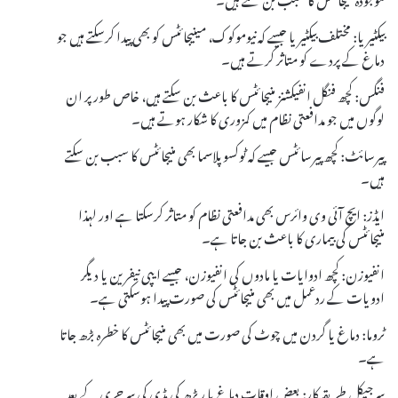
بیکٹیریا: مختلف بیکٹیریا جیسے کہ نیوموکوک، مینیجائٹس کو بھی پیدا کرسکتے ہیں جو
دماغ کے پردے کو متاثر کرتے ہیں۔
فنگس: کچھ فنگل انفیکشنز منیجائٹس کا باعث بن سکتے ہیں، خاص طور پر ان
لوگوں میں جو مدافعتی نظام میں کمزوری کا شکار ہوتے ہیں۔
پیرسائٹ: کچھ پیرسائٹس جیسے کہ ٹوکسوپلاسما بھی منیجائٹس کا سبب بن سکتے
ہیں۔
ایڈز: ایچ آئی وی وائرس بھی مدافعتی نظام کو متاثر کرسکتا ہے اور لہذا
منیجائٹس کی بیماری کا باعث بن جاتا ہے۔
انفیوزن: کچھ ادوایات یا مادوں کی انفیوزن، جیسے ایپی نیفرین یا دیگر
ادویات کے ردعمل میں بھی منیجائٹس کی صورت پیدا ہوسکتی ہے۔
ٹروما: دماغ یا گردن میں چوٹ کی صورت میں بھی منیجائٹس کا خطرہ بڑھ جاتا
ہے۔
سرجیکل طریقہ کار: بعض اوقات دماغ یا ریڑھ کی ہڈی کی سرجری کے بعد