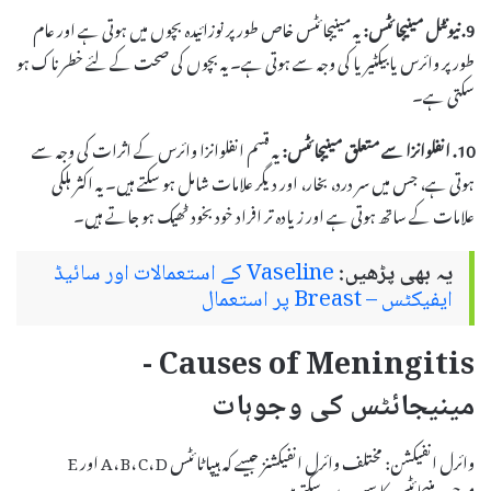
9. نیونٹل مینیجائٹس:
یہ مینیجائٹس خاص طور پر نوزائیدہ بچوں میں ہوتی ہے اور عام
طور پر وائرس یا بیکٹیریا کی وجہ سے ہوتی ہے۔ یہ بچوں کی صحت کے لئے خطرناک ہو
سکتی ہے۔
10. انفلوانزا سے متعلق مینیجائٹس:
یہ قسم انفلوانزا وائرس کے اثرات کی وجہ سے
ہوتی ہے، جس میں سر درد، بخار، اور دیگر علامات شامل ہو سکتے ہیں۔ یہ اکثر ہلکی
علامات کے ساتھ ہوتی ہے اور زیادہ تر افراد خود بخود ٹھیک ہو جاتے ہیں۔
یہ بھی پڑھیں:
Vaseline کے استعمالات اور سائیڈ
ایفیکٹس – Breast پر استعمال
Causes of Meningitis -
مینیجائٹس کی وجوہات
وائرل انفیکشن: مختلف وائرل انفیکشنز جیسے کہ ہیپاٹائٹس A، B، C، D اور E
موجودہ منیجائٹس کا سبب بن سکتے ہیں۔