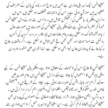
مینیجائٹس ایک زہریلی بیماری ہے جس میں دماغ اور ریڑھ کی ہڈی کے اطراف کی
جھلیوں میں سوزش ہوتی ہے۔ اس کی وجوہات مختلف ہو سکتی ہیں، جن میں
وائرس، بیکٹیریا، یا فنگس کی انفیکشن شامل ہیں۔ وائرس سے ہونے والی مینیجائٹس
عموماً کم خطرناک ہوتی ہے جبکہ بیکٹیریائی مینیجائٹس کی صورت میں صورت حال
زیادہ تشویشناک ہو سکتی ہے۔ عام علامات میں تیز بخار، سر درد، گردن کی اکڑن،
روشنی سے حساسیت اور کبھی کبھی قے بھی شامل ہو سکتی ہے۔ اگر وقت پر علاج
نہ کیا جائے تو یہ بیماری جان لیوا بھی ہوسکتی ہے، لہذا فوری طبی مشورہ ضروری
ہے۔
مینیجائٹس کا علاج اس کی نوعیت کے مطابق ہوتا ہے۔ بیکٹیریائی مینیجائٹس کے لیے
اینٹی بایوٹکس کا استعمال کیا جاتا ہے جبکہ وائرل مینیجائٹس میں عام طور پر طبی
معالجہ، آرام اور ہائیڈریشن کی ضرورت ہوتی ہے۔ بچاؤ کے طریقے میں ویکسینیشن،
خاص طور پر مننگوکوکل اور ہییموفیلس انفلوائنزا کی ویکسینز، اہم کردار ادا کرتی ہیں۔
مزید برآں، اچھی صفائی، بیمار افراد سے فاصلے و صفائی کے اصولوں کی پیروی بھی
مینیجائٹس کی پھیلاؤ کو کم کرتی ہے۔ ان احتیاطی تدابیر پر عمل کرنا اس بیماری سے