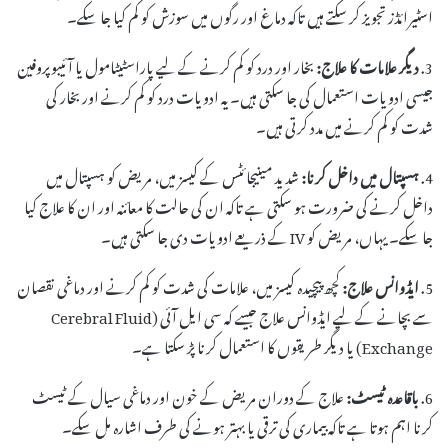
اسٹیرائڈز تجویز کر سکتے ہیں تاکہ دماغ اور رگوں میں سوزش کو کم کیا جا سکے۔
3.
دیگر علامات کا علاج:
بخار اور درد کو کم کرنے کے لیے پاراسٹیٹامول یا آئیبوپروفین
جیسی ادویات استعمال کی جا سکتی ہیں۔ یہ ادویات درد کو کم کرنے اور بخار کی
شدت کو کم کرنے میں مدد کرتی ہیں۔
4.
ہسپتال میں داخل کرنا:
شدید مینیجائٹس کے کیسز میں، مریض کو ہسپتال میں
داخل کرنے کی ضرورت ہو سکتی ہے تاکہ ان کی حالت کا معائنہ اور ان کا علاج کیا
جا سکے۔ یہاں، مریض کو IV کے ذریعے ادویات دی جا سکتی ہیں۔
5.
ایڈوانس علاج:
کچھ پیچیدہ کیسز میں، علامات کی شدت کو کم کرنے اور دماغی نقصان
سے بچانے کے لیے ایڈوانس علاج جیسے کہ سی ایل آئی (Cerebral Fluid
Exchange) یا دیگر طریقوں کا استعمال کرنا پڑ سکتا ہے۔
6.
باقاعدہ ٹیسٹ:
علاج کے دوران مریض کے خون اور دماغی سیال کے ٹیسٹ
کرنا اہم ہوتا ہے تاکہ بیماری کی ترقی یا بہتر ہونے کی طرف اشارہ مل سکے۔