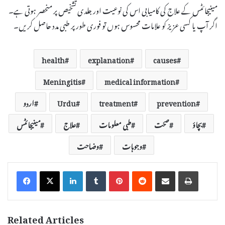
مینیجائٹس کے علاج کی کامیابی اس کی نوعیت اور جلدی تشخیص پر منحصر ہوتی ہے۔
اگر آپ یا کسی عزیز کو علامات محسوس ہوں تو فوری طور پر طبی مدد حاصل کریں۔
health
explanation
causes
Meningitis
medical information
prevention
treatment
Urdu
اردو
بچاؤ
صحت
طبی معلومات
علاج
مینیجائٹس
وجوہات
وضاحت
LinkedIn
Tumblr
Pinterest
Reddit
Share via Email
Print
Related Articles