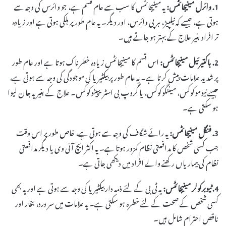
1. وائرل مینیجائٹس:
یہ مینیجائٹس کا سب سے عام قسم ہے، جو وائرس کی وجہ سے
ہوتی ہے، جیسے کہ نیلپیڑ، ہرپی وائرس، اور دیگر۔ یہ عام طور پر ہلکی ہوتی ہے اور زیادہ
تر افراد بغیر علاج کے بہتر ہو جاتے ہیں۔
2. باکتیرئیل مینیجائٹس:
اس قسم کا مینیجائٹس زیادہ خطرناک ہوتا ہے اور عام طور
پر شدید علامات پیش کرتا ہے۔ یہ عام طور پر بیکٹیریا کی موجودگی کی وجہ سے ہوتی ہے،
جیسے نیوموکوکس، میننگوکوکس، یا گروپ بی اسٹریپیٹوکوکس۔ علاج کے بغیر یہ جان لیوا
ہو سکتی ہے۔
3. فنگل مینیجائٹس:
یہ رائے شگاف کی وجہ سے ہوتی ہے، خاص طور پر اس وقت
جب کسی شخص کا مدافعتی نظام کمزور ہوتا ہے۔ یہ اکثر ایچ آئی وی یا دیگر مدافعتی
نظام کی بیماریاں رکھنے والے افراد میں دیکھی جاتی ہے۔
4. ٹیوبرکولر مینیجائٹس:
یہ ٹی بی کے لئے ذمہ دار بیکٹیریا کی وجہ سے ہوتی ہے اور یہ بھی
کسی شخص کے صحت کے لئے خطرہ ہو سکتی ہے۔ یہ علامات میں سر درد، بخار اور
ناقص احترام شامل ہیں۔