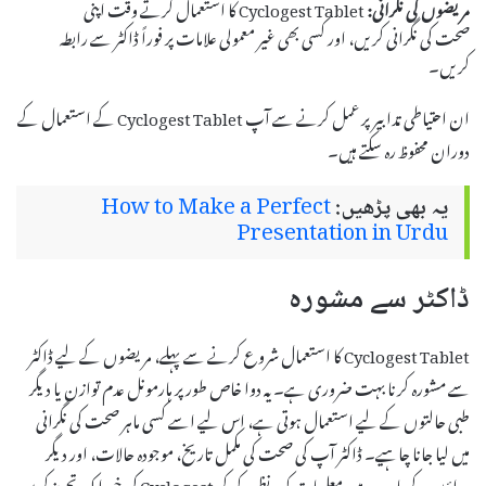
مریضوں کی نگرانی:
Cyclogest Tablet کا استعمال کرتے وقت اپنی
صحت کی نگرانی کریں، اور کسی بھی غیر معمولی علامات پر فوراً ڈاکٹر سے رابطہ
کریں۔
ان احتیاطی تدابیر پر عمل کرنے سے آپ Cyclogest Tablet کے استعمال کے
دوران محفوظ رہ سکتے ہیں۔
یہ بھی پڑھیں:
How to Make a Perfect
Presentation in Urdu
ڈاکٹر سے مشورہ
Cyclogest Tablet کا استعمال شروع کرنے سے پہلے، مریضوں کے لیے ڈاکٹر
سے مشورہ کرنا بہت ضروری ہے۔ یہ دوا خاص طور پر ہارمونل عدم توازن یا دیگر
طبی حالتوں کے لیے استعمال ہوتی ہے، اس لیے اسے کسی ماہر صحت کی نگرانی
میں لیا جانا چاہیے۔ ڈاکٹر آپ کی صحت کی مکمل تاریخ، موجودہ حالات، اور دیگر
دواؤں کے بارے میں معلومات کو مدنظر رکھ کر Cyclogest کی خوراک تجویز کریں