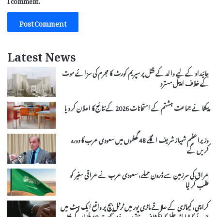
Latest News
جائیداد کے لیے والد کے قتل پر سپریم کورٹ کا مجرم کی سزائے موت
کے خلاف اپیل مسترد
پیکٹا نے جماعت ہشتم کے امتحانات 2026 کے نتائج کا اعلان کر دیا
وزیراعظم شہباز شریف اگلے 48 گھنٹوں میں سعودی عرب کا دورہ
کریں گے
عراق کی سرزمین سے ڈرون حملے، سعودی عرب نے عراقی سفیر کو
طلب کر لیا
کراچی، کیماڑی کے علاقے ماڑی پور میں ٹرٹل بیچ پر واقع ایک ہٹ میں
جوئے کا بڑا اڈہ چلنے کا انکشاف، خاتون سرغنہ سمیت 40 ملزمان گرفتار