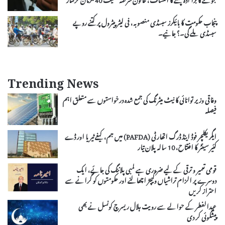
پنجاب حکومت کا بائیکرز سبسڈی منصوبہ، فی لیٹر پیٹرول پر کتنے روپے
سبسڈی ملے گی۔؟ جانیے۔
Trending News
وفاقی وزیر توانائی کا نیٹ میٹرنگ کی جمع شدہ درخواستوں سے متعلق اہم
فیصلہ
ایگریکلچر فوڈ اینڈ ڈرگ اتھارٹی (PAFDA) میں جم، کیفے ٹیریا اور ڈے
کئیر سینٹر کا افتتاح، 10 سالہ پلان تیار
قومی تعمیر و ترقی کے لیے ضروری ہے لمبی پلاننگ کی جائے، ایک
دوسرے پر الزام تراشیاں وکیچڑ اچھالنے اور حکومتوں کو گرانے سے
احتراز کریں
عیدالفطر کے حوالے سے رویت ہلال ریسرچ کونسل نے بھی
پیشگوئی کر دی