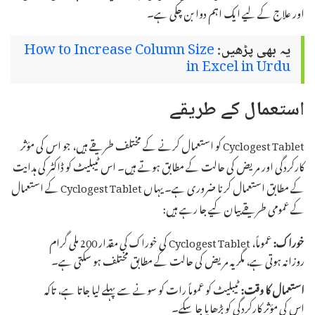
اور علاج کے لیے ایک اہم دوا بن چکی ہے۔
یہ بھی پڑھیں:
How to Increase Column Size
in Excel in Urdu
استعمال کے طریقے
Cyclogest Tablet کو استعمال کرنے کے مختلف طریقے ہیں، جو اس کی مؤثر
کارکردگی اور مریض کی حالت کے مطابق ہوتے ہیں۔ اس ٹیبلیٹ کو ڈاکٹر کی ہدایت
کے مطابق استعمال کرنا ضروری ہے۔ یہاں Cyclogest Tablet کے استعمال
کے عمومی طریقے بیان کیے جا رہے ہیں:
خوراک:
عموماً، Cyclogest Tablet کی خوراک کی مقدار 200 ملی گرام
روزانہ ہوتی ہے، مگر یہ مریض کی حالت کے مطابق مختلف ہو سکتی ہے۔
استعمال کا وقت:
ٹیبلیٹ کو عموماً رات کو سونے سے پہلے لیا جاتا ہے، تاکہ
اس کی مؤثر کارکردگی کو بڑھایا جا سکے۔