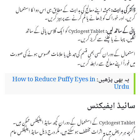
ڈاکٹر کی ہدایت:
ہمیشہ اپنے معالج کی ہدایت کے مطابق ہی اس دوا کا استعمال
کریں، اور خوراک کو بڑھانے یا کم کرنے سے پرہیز کریں۔
پانی کے ساتھ لیں:
Cyclogest Tablet کو ایک گلاس پانی کے ساتھ
نگلیں، چبانے یا کچلنے سے گریز کریں۔
استعمال کے دوران کسی بھی قسم کی تبدیلی یا علامات محسوس ہونے کی صورت
میں فوراً اپنے معالج سے رابطہ کریں۔
یہ بھی پڑھیں:
How to Reduce Puffy Eyes in
Urdu
سائیڈ ایفیکٹس
Cyclogest Tablet کے استعمال کے دوران کچھ سائیڈ ایفیکٹس ممکن ہیں۔
اگرچہ ہر مریض میں یہ اثرات مختلف ہو سکتے ہیں، مگر درج ذیل سائیڈ ایفیکٹس عام
طور پر رپورٹ کیے گئے ہیں: