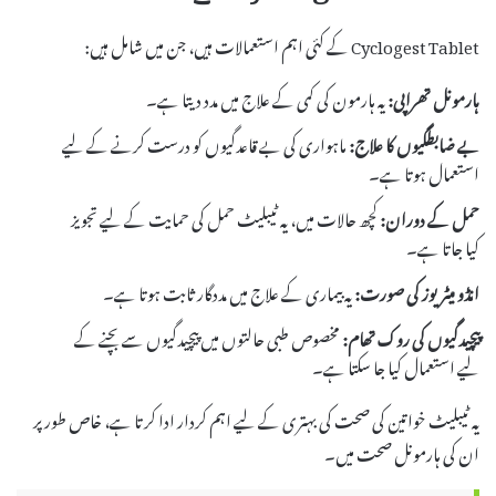
Cyclogest Tablet کے کئی اہم استعمالات ہیں، جن میں شامل ہیں:
ہارمونل تھراپی:
یہ ہارمون کی کمی کے علاج میں مدد دیتا ہے۔
بے ضابطگیوں کا علاج:
ماہواری کی بے قاعدگیوں کو درست کرنے کے لیے
استعمال ہوتا ہے۔
حمل کے دوران:
کچھ حالات میں، یہ ٹیبلیٹ حمل کی حمایت کے لیے تجویز
کیا جاتا ہے۔
انڈو میٹریوز کی صورت:
یہ بیماری کے علاج میں مددگار ثابت ہوتا ہے۔
پیچیدگیوں کی روک تھام:
مخصوص طبی حالتوں میں پیچیدگیوں سے بچنے کے
لیے استعمال کیا جا سکتا ہے۔
یہ ٹیبلیٹ خواتین کی صحت کی بہتری کے لیے اہم کردار ادا کرتا ہے، خاص طور پر
ان کی ہارمونل صحت میں۔