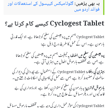
یہ بھی پڑھیں:
گلوٹامیکس کیپسول کے استعمالات اور
فوائد اردو میں
Cyclogest Tablet کیسے کام کرتا ہے؟
Cyclogest Tablet جسم میں پروجیسٹین کی سطح کو بڑھاتا ہے، جو ایک قدرتی
ہارمون ہے۔ اس کے عمل کا طریقہ درج ذیل ہے:
پروجیسٹین کی سطح میں اضافہ:
یہ ٹیبلیٹ جسم میں پروجیسٹین کی سطح کو بڑھاتا
ہے، جس سے مختلف ہارمونل افعال میں بہتری آتی ہے۔
بہتری کی رفتار:
Cyclogest Tablet کے استعمال سے بچہ دانی کی دیوار کی
ساخت کو مضبوط کرتا ہے، جس سے حمل کی کامیابی کی امکانات بڑھتے ہیں۔
ہارمونل توازن:
یہ ہارمون کی سطح کو متوازن رکھتا ہے، جو ماہواری کی بے
قاعدگیوں اور دیگر مسائل کے علاج میں مدد کرتا ہے۔
Cyclogest Tablet کی مؤثر عمل داری کی وجہ سے، یہ مختلف ہارمونل مسائل