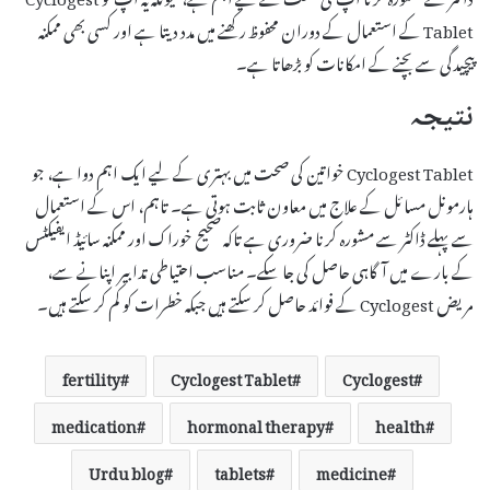
Tablet کے استعمال کے دوران محفوظ رکھنے میں مدد دیتا ہے اور کسی بھی ممکنہ
پیچیدگی سے بچنے کے امکانات کو بڑھاتا ہے۔
نتیجہ
Cyclogest Tablet خواتین کی صحت میں بہتری کے لیے ایک اہم دوا ہے، جو
ہارمونل مسائل کے علاج میں معاون ثابت ہوتی ہے۔ تاہم، اس کے استعمال
سے پہلے ڈاکٹر سے مشورہ کرنا ضروری ہے تاکہ صحیح خوراک اور ممکنہ سائیڈ ایفیکٹس
کے بارے میں آگاہی حاصل کی جا سکے۔ مناسب احتیاطی تدابیر اپنانے سے،
مریض Cyclogest کے فوائد حاصل کر سکتے ہیں جبکہ خطرات کو کم کر سکتے ہیں۔
fertility
Cyclogest Tablet
Cyclogest
medication
hormonal therapy
health
Urdu blog
tablets
medicine