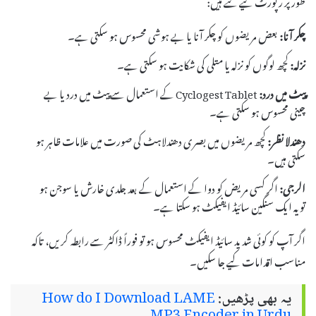
چکر آنا:
بعض مریضوں کو چکر آنا یا بے ہوشی محسوس ہو سکتی ہے۔
نزلہ:
کچھ لوگوں کو نزلہ یا متلی کی شکایت ہو سکتی ہے۔
پیٹ میں درد:
Cyclogest Tablet کے استعمال سے پیٹ میں درد یا بے
چینی محسوس ہو سکتی ہے۔
دھندلا نظر:
کچھ مریضوں میں بصری دھندلاہٹ کی صورت میں علامات ظاہر ہو
سکتی ہیں۔
الرجی:
اگر کسی مریض کو دوا کے استعمال کے بعد جلدی خارش یا سوجن ہو
تو یہ ایک سنگین سائیڈ ایفیکٹ ہو سکتا ہے۔
اگر آپ کو کوئی شدید سائیڈ ایفیکٹ محسوس ہو تو فوراً ڈاکٹر سے رابطہ کریں، تاکہ
مناسب اقدامات کیے جا سکیں۔
یہ بھی پڑھیں:
How do I Download LAME