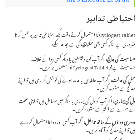
MP3 Encoder in Urdu
احتیاطی تدابیر
Cyclogest Tablet کا استعمال کرتے وقت کچھ احتیاطی تدابیر پر عمل کرنا
ضروری ہے، تاکہ کسی بھی ممکنہ پیچیدگی سے بچا جا سکے:
حساسیت کی جانچ:
اگر آپ کو پروجیسٹین یا دیگر کسی دوا کے خلاف
حساسیت ہے تو Cyclogest Tablet کا استعمال نہ کریں۔
حمل کی حالت:
اگر آپ حاملہ ہیں یا حاملہ ہونے کی کوشش کر رہی ہیں تو اپنے
معالج سے مشورہ کریں۔
دل کی بیماری:
اگر آپ کو دل کی بیماری یا دیگر طبی مسائل ہیں تو اپنی صحت
کے حوالے سے ڈاکٹر سے مشورہ کریں۔
دوسری دواؤں کے ساتھ تداخل:
اگر آپ کسی اور دوا کا استعمال کر رہے
ہیں تو اپنے معالج کو آگاہ کریں۔