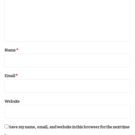
m
m
e
n
t
*
Name
*
Email
*
Website
Save my name, email, and website in this browser for the next time
I comment.