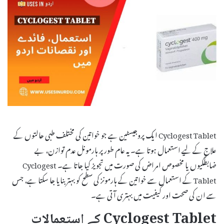
Cyclogest Tablet ایک پروجیسٹین ہے جو خواتین کی مختلف طبی حالتوں کے
علاج کے لیے استعمال ہوتا ہے۔ یہ عام طور پر ہارمونل عدم توازن، بے
ضابطگیوں یا مخصوص امراض کی صورت میں تجویز کیا جاتا ہے۔ Cyclogest
Tablet کے استعمال سے خواتین کے ہارمونز کی سطح کو بہتر بنایا جا سکتا ہے، جس
سے ان کی صحت اور کیفیت میں بہتری آتی ہے۔
Cyclogest Tablet کے استعمالات