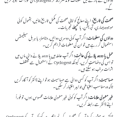
گے۔
صحت کی تاریخ:
اپنے معالج کو اپنی صحت کی مکمل تاریخ بتائیں، بشمول کوئی
موجودہ بیماری، آپریشن، یا پچھلے تجربات۔
دواؤں کی معلومات:
اگر آپ کوئی دوسری دوائیں، وٹامنز، یا ہربل سپلیمنٹس
استعمال کر رہے ہیں تو ان کی معلومات فراہم کریں۔
حمل یا دودھ پلانے کی حالت:
اگر آپ حاملہ ہیں یا دودھ پلانے والی ماں ہیں
تو اس کی وضاحت کریں، کیونکہ Cyclogest کے استعمال سے مختلف
اثرات مرتب ہو سکتے ہیں۔
حساسیت:
اگر آپ کو کسی دوائی سے حساسیت ہو تو اپنے ڈاکٹر کو آگاہ کریں
تاکہ وہ مناسب احتیاطی تدابیر اختیار کر سکیں۔
غیر معمولی علامات:
اگر آپ کو کوئی غیر معمولی علامات محسوس ہوں، تو فوراً
اپنے ڈاکٹر سے رابطہ کریں۔
ڈاکٹر سے مشورہ کرنا آپ کی صحت کے لیے اہم ہے، کیونکہ یہ آپ کو Cyclogest