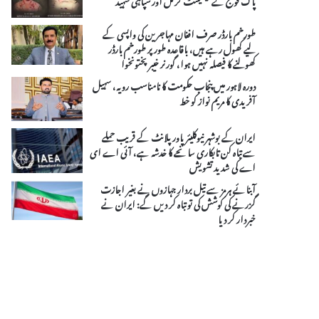
طورخم بارڈر صرف افغان مہاجرین کی واپسی کے
لیے کھول رہے ہیں، باقاعدہ طور پر طورخم بارڈر
کھولنے کا فیصلہ نہیں ہوا، گورنر خیبر پختونخوا
دورہ لاہور میں پنجاب حکومت کا نامناسب رویہ، سہیل
آفریدی کا مریم نواز کو خط
ایران کے بوشہر نیوکلیئر پاور پلانٹ کے قریب حملے
سے تباہ کن تابکاری سانحے کا خدشہ ہے، آئی اے ای
اے کی شدید تشویش
آبنائے ہرمز سے تیل بردار جہازوں نے بغیر اجازت
گزرنے کی کوشش کی تو تباہ کر دیں گے: ایران نے
خبردار کر دیا