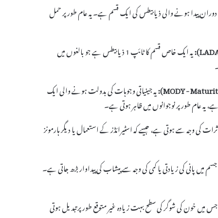
ران پیدا ہونے والی ذیابیطس کی ایک قسم ہے۔ یہ عام طور پر حمل
یہ ایک خاص قسم کا ٹائپ 1 ذیابیطس ہے جو بالغوں میں
۔
یہ جینیاتی وجوہات کی بدولت ہونے والی ایک
یہ عام طور پر نوجوانوں میں ظاہر ہوتی ہے۔
رات کی وجہ سے ہوتی ہے، جیسے کہ اسٹیرائڈز کے استعمال یا دیگر ہارمونز
میں پانی کی زیادتی یا کمی کی وجہ سے پیشاب کی پیداوار بڑھ جاتی ہے۔
جس میں خون کی شوگر کی سطح بہت زیادہ غیر متوقع طور پر تبدیل ہوتی