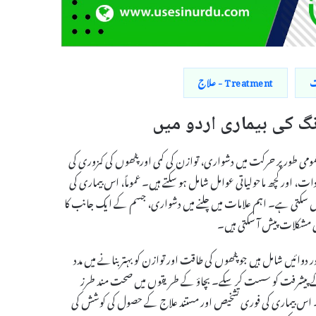
Treatment - علاج
مومی طور پر حرکت میں دشواری، توازن کی کمی اور پٹھوں کی کمزوری کی
ت، اور کچھ ماحولیاتی عوامل شامل ہو سکتے ہیں۔ عموماً، اس بیماری کی
کو مل سکتی ہے۔ اہم علامات میں چلنے میں دشواری، جسم کے ایک جانب کا
بھی مشکلات پیش آ سکتی ہیں۔
ر دوائیں شامل ہیں جو پٹھوں کی طاقت اور توازن کو بہتر بنانے میں مدد
ری کے پیشرفت کو سست کر سکے۔ بچاؤ کے طریقوں میں صحت مند طرز
ں۔ اس بیماری کی فوری تشخیص اور مستند علاج کے حصول کی کوشش کی