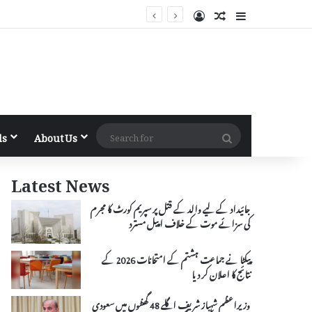
Log In
Random Article
Sidebar
Search
ls
About Us
for
Latest News
جائیداد کے لیے والد کے قتل پر سپریم کورٹ کا مجرم
کی سزائے موت کے خلاف اپیل مسترد
پیکٹا نے جماعت ہشتم کے امتحانات 2026 کے
نتائج کا اعلان کر دیا
وزیراعظم شہباز شریف اگلے 48 گھنٹوں میں سعودی