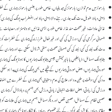
ہارمونز میں عدم توازن: ہارمونز کی تبدیلیاں، خاص طور پر جنسی ہارمونز، بیماری کے 
ذہنی دباؤ: طویل مدت تک جاری رہنے والا ذہنی دباؤ اور اضطراب یونگ کی بیماری کی 
غذائی عادات: غیر صحت مند غذا، خاص طور پر ایسی غذائیں جو وٹامنز اور معدنیات سے 
جسمانی سرگرمی کی کمی: ورزش کی کمی اور غیر فعال طرز زندگی بیماری کے خطرات کو بڑ
مدت تک نیند کی کمی: نیند کی کمی جسمانی صحت پر منفی اثر ڈال سکتی ہے اور بیماری کے علامات کو xacerbate
میٹابولک مسائل: ذیابطیس یا ہائپر ٹینشن جیسی میٹابولک بیماریوں کا ہونا یونگ کی ب
موروثی بیماریوں: بعض موروثی بیماریوں کے نتیجے میں بھی یونگ کی بیماری پیدا ہو سکت
مدد کی کمی: وقت پر طبی مدد اور علاج کی عدم دستیابی بھی بیماری کے خطرے میں اضا
ورزش کی زیادتی: بعض اوقات انتہائی زیادتی ورزش بھی جسم پر دباؤ ڈال کر بیما
عصبی نظام کے مسائل: عصبی نقص اور دیگر مسائل جسم میں بیماری کی علامات کو بڑھ
مقامی وباوں کا اثر: کچھ لوگوں کے لئے مخصوص وباوں کا شکار ہونا بھی بیماری کا 