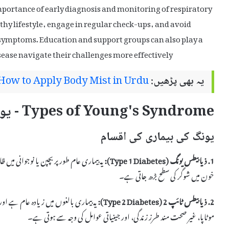
portance of early diagnosis and monitoring of respiratory
thy lifestyle, engage in regular check-ups, and avoid
symptoms. Education and support groups can also play a
isease navigate their challenges more effectively.
یہ بھی پڑھیں:
How to Apply Body Mist in Urdu
Types of Young's Syndrome - یونگ کی بیماری کی اقسام
یونگ کی بیماری کی اقسام
1. ذیابیطس یونگ (Type 1 Diabetes):
یہ بیماری عام طور پر بچپن یا نوجوانی میں
خون میں شوگر کی سطح بڑھ جاتی ہے۔
2. ذیابیطس ٹائپ 2 (Type 2 Diabetes):
یہ بیماری بالغوں میں زیادہ عام ہے اور 
موٹاپا، غیر صحت مند طرز زندگی، اور جینیاتی عوامل کی وجہ سے ہوتی ہے۔