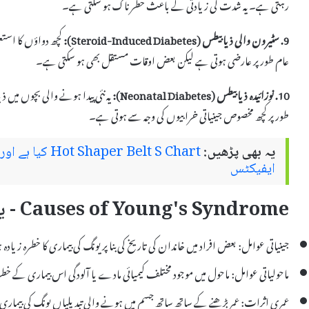
رہتی ہے۔ یہ شدت کی زیادتی کے باعث خطرناک ہو سکتی ہے۔
9. سٹیرون والی ذیابیطس (Steroid-Induced Diabetes):
کچھ دواؤں کا استعم
عام طور پر عارضی ہوتی ہے لیکن بعض اوقات مستقل بھی ہو سکتی ہے۔
10. نوزائیدہ ذیابیطس (Neonatal Diabetes):
یہ نئی پیدا ہونے والی بچوں میں 
طور پر کچھ مخصوص جینیاتی خرابیوں کی وجہ سے ہوتی ہے۔
یہ بھی پڑھیں:
r Belt S Chart
ایفیکٹس
Causes of Young's Syndrome - یونگ کی بیماری کی وجوہات
جینیاتی عوامل: بعض افراد میں خاندان کی تاریخ کی بنا پر یونگ کی بیماری کا خطرہ زیادہ
ماحولیاتی عوامل: ماحول میں موجود مختلف کیمیائی مادے یا آلودگی اس بیماری کے خط
عمری اثرات: عمر بڑھنے کے ساتھ ساتھ جسم میں ہونے والی تبدیلیاں یونگ کی بیمار