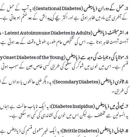
3. حمل کے دوران ذیابیطس (Gestational Diabetes):
یہ آپ کے حمل کے دو
کے آخری تین ماہ میں ظاہر ہوتی ہے اور اکثر بچے کی پیدائش کے بعد ختم ہو جاتی ہے۔
4. انٹرمیٹنٹ ذیابیطس (LADA - Latent Autoimmune Diabetes in Adults):
آہستہ آہستہ ظاہر ہوتا ہے۔ اس کی تشخیص عام طور پر طویل وقت کے بعد ہوتی ہے
5. موٹاپا کی وجوہات کی وجہ سے ذیابیطس (MODY - Maturity Onset Diabetes of the Young):
قسم ہے۔ اس میں خون میں شوگر کی سطح کی خرابی کسی خاص جین کے سبب ہوتی ہے، 
6. ثانوی ذیابیطس (Secondary Diabetes):
یہ دیگر طبی حالتوں یا دواؤں کے اث
کی خرابی۔
7. نیپوٹی میں ذیابیطس (Diabetes Insipidus):
یہ ایک نایاب حالت ہے جہاں جسم 
یہ انسولین سے مختلف ہے لیکن اس میں خون کی نشاندہی کی کمی ہو سکتی ہے۔
8. متبادل ذیابیطس (Brittle Diabetes):
یہ ایک غیر معمولی قسم کی ذیابیطس ہے 