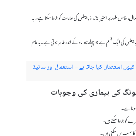
ال، خاص طور پر اسٹیرائڈز، ذیابیطس کی علامات کو بڑھا سکتا ہے۔ یہ
ذیابیطس کی ایک قسم ہے جو پہلے چھ ماہ کے اندر ظاہر ہوتی ہے۔ یہ عام
Hot Shape کیا ہے اور کیوں استعمال کیا جاتا ہے – استعمال اور سائیڈ
 ہوتا ہے۔
رے کو بڑھا سکتے ہیں۔
ی کا سبب بن سکتی ہیں۔