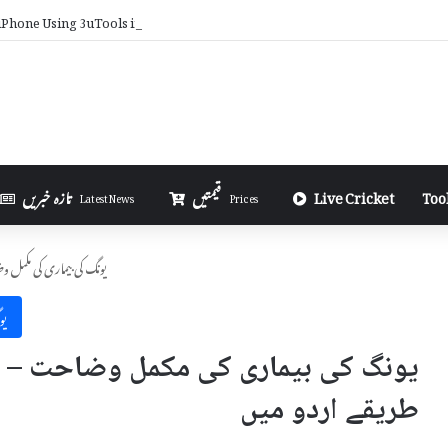
iPhone Using 3uTools in Urdu
Too
Live Cricket
قیمتیں
تازہ خبریں
Latest News
Prices
یونگ کی بیماری کی مکمل
یو
یونگ کی بیماری کی مکمل وضاحت – وج
طریقے اردو میں