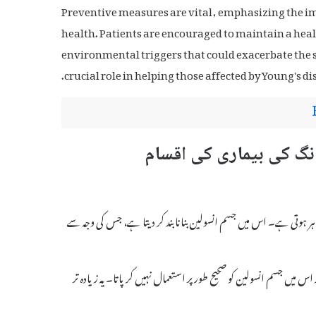
Preventive measures are vital, emphasizing the im
health. Patients are encouraged to maintain a heal
environmental triggers that could exacerbate the 
crucial role in helping those affected by Young's d
 ظاہر ہوتی ہے۔ اس میں جسم انسولین بنانا بند کر دیتا ہے، جس کی وجہ سے
اس میں جسم انسولین کو صحیح طور پر استعمال نہیں کر پاتا۔ یہ زیادہ تر