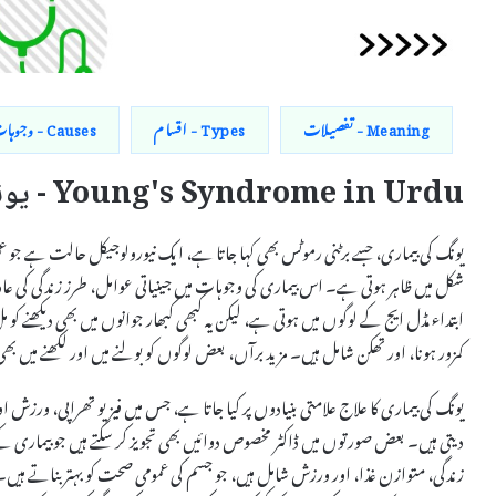
Meaning - تفصیلات
Types - اقسام
Causes - وجوہات
Young's Syndrome in Urdu - یونگ کی بیماری اردو میں
یونگ کی بیماری، جسے برٹنی رموٹس بھی کہا جاتا ہے، ایک نیورولوجیکل حالت ہے جو ع
شکل میں ظاہر ہوتی ہے۔ اس بیماری کی وجوہات میں جینیاتی عوامل، طرز زندگی کی عادا
ابتداء مڈل ایج کے لوگوں میں ہوتی ہے، لیکن یہ کبھی کبھار جوانوں میں بھی دیکھنے 
کمزور ہونا، اور تھکن شامل ہیں۔ مزید برآں، بعض لوگوں کو بولنے میں اور لکھنے میں 
یونگ کی بیماری کا علاج علامتی بنیادوں پر کیا جاتا ہے، جس میں فیزیو تھراپی، ورزش او
دیتی ہیں۔ بعض صورتوں میں ڈاکٹر مخصوص دوائیں بھی تجویز کر سکتے ہیں جو بیما
زندگی، متوازن غذا، اور ورزش شامل ہیں، جو جسم کی عمومی صحت کو بہتر بناتے ہی