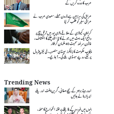
عرب کا دورہ کریں گے
عراق کی سرزمین سے ڈرون حملے، سعودی عرب نے
عراقی سفیر کو طلب کر لیا
کراچی، کیماڑی کے علاقے ماڑی پور میں ٹرٹل بیچ پر
واقع ایک ہٹ میں جوئے کا بڑا اڈہ چلنے کا انکشاف،
خاتون سرغنہ سمیت 40 ملزمان گرفتار
پنجاب حکومت کا بائیکرز سبسڈی منصوبہ، فی لیٹر پیٹرول
پر کتنے روپے سبسڈی ملے گی۔؟ جانیے۔
Trending News
اوور ہیڈ برجز کے نیچے صفائی، گرین بیلٹ اور پلے
ایریاز بنائے جائیں
بنوں میں فورسز کے قافلے پر فتنہ الخوارج کا حملہ،
پاک فوج کے لیفٹیننٹ کرنل اور سپاہی شہید