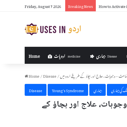
Friday, August 7 2026
How to Activate 
Breaking News
بیماری
ادویات
Home
medicine
Disease
 وضاحت – وجوہات، علاج اور بچاؤ کے طریقے اردو میں
/
Disease
/
Home
نگ کی بیماری
بیماری
Young's Syndrome
Disease
وہات، علاج اور بچاؤ کے