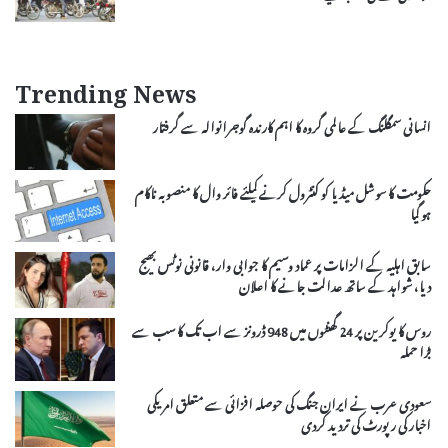
Trending News
انسانی سمگلنگ کے عالمی گروہ کا اہم کارندہ گوجرانوالہ سے گرفتار
حکومت کا سوشل میڈیا کو کنٹرول کرنے کیلئے فائر وال کا منصوبہ ناکام
ہو گیا
سابق اہلیہ کے الزامات پر عماد وسیم کا جوابی وار، قانونی نوٹس بھیج
دیا، شواہد کے ساتھ عدالت جانے کا اعلان
روس کا یوکرین پر 24 گھنٹوں میں 948 ڈرونز سے اب تک کا سب سے
بڑا حملہ
سعودی عرب نے ایران جنگ کی حوصلہ افزائی سے متعلق امریکی
اخبار کی رپورٹ کی تردید کردی