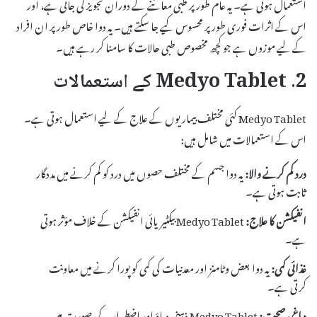
استعمال ہوتی ہے۔ یہ عام طور پر طبی معائنے کے دوران تجویز کی جاتی ہے، اور
اس کے اثرات فوری طور پر محسوس کیے جا سکتے ہیں۔ یہ دوا خاص طور پر ان افراد
کے لیے موزوں ہے جو کچھ مخصوص طبی حالات کا سامنا کر رہے ہیں۔
2. Medyo Tablet کے استعمالات
Medyo Tablet کئی مختلف بیماریوں کے علاج کے لیے استعمال ہوتی ہے۔
اس کے استعمالات میں شامل ہیں:
درد کم کرنے والا:
یہ دوا جسم کے مختلف حصوں میں درد کو کم کرنے میں مددگار
ثابت ہوتی ہے۔
انفیکشن کا علاج:
Medyo Tablet بیکٹیریائی انفیکشن کے خلاف مؤثر ہوتی
ہے۔
غذائی کمی:
یہ دوا بعض وٹامنز اور معدنیات کی کمی کو پورا کرنے میں معاونت
کرتی ہے۔
دماغی صحت:
Medyo Tablet ذہنی دباؤ اور اضطراب کی صورت میں