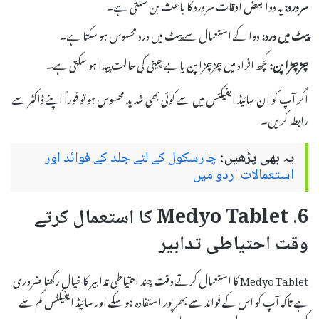
سردرد:
یہ دوا بعض اوقات سردرد کا باعث بن سکتی ہے۔
پیٹ میں درد:
دوا کے استعمال سے پیٹ میں درد محسوس ہو سکتا ہے۔
چڑچڑا پن:
کچھ افراد میں چڑچڑا پن یا بے چینی کی حالت پیدا ہو سکتی ہے۔
اگر آپ کو ان سائیڈ ایفیکٹس میں سے کوئی بھی شدید محسوس ہو تو فوراً اپنے ڈاکٹر سے
رابطہ کریں۔
یہ بھی پڑھیں:
چارسکول کے لئے جلد کے فوائد اور
استعمالات اردو میں
6. Medyo Tablet کا استعمال کرتے
وقت احتیاطی تدابیر
Medyo Tablet کا استعمال کرتے وقت چند احتیاطی تدابیر کا خیال رکھنا ضروری
ہے تاکہ آپ کو اس کے فوائد سے بھرپور استفادہ ہو سکے اور سائیڈ ایفیکٹس کم سے