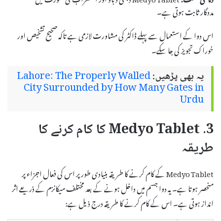
مددگار ثابت ہوتی ہے۔
اس دوا کے استعمال سے پہلے ڈاکٹر کی مشاورت لازمی ہے تاکہ صحیح تشخیص اور
خوراک تجویز کی جا سکے۔
یہ بھی پڑھیں:
Lahore: The Properly Walled
City Surrounded by How Many Gates in
Urdu
3. Medyo Tablet کا کام کرنے کا
طریقہ
Medyo Tablet کے کام کرنے کا طریقہ بنیادی طور پر اس کی فعال اجزاء پر
منحصر ہوتا ہے۔ یہ دوا جسم میں داخل ہونے کے بعد مختلف میکانزم کے ذریعے اثر
انداز ہوتی ہے۔ اس کے کام کرنے کا طریقہ درج ذیل ہے: