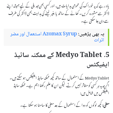
یاد رہے کہ یہ خوراک کی عمومی ہدایات ہیں، اور کسی بھی تبدیلی کے لیے ہمیشہ اپنے
ڈاکٹر سے مشورہ کریں۔ کھانے کے ساتھ یا بغیر لینے کی ہدایت بھی ڈاکٹر کی طرف
سے دی جا سکتی ہے۔
یہ بھی پڑھیں:
Azomax Syrup استعمال اور مضر
اثرات
5. Medyo Tablet کے ممکنہ سائیڈ
ایفیکٹس
Medyo Tablet کے استعمال کے ساتھ کچھ ممکنہ سائیڈ ایفیکٹس ہو سکتے ہیں۔
اگرچہ یہ ہر کسی کو متاثر نہیں کرتے، لیکن ان کا علم رکھنا اہم ہے۔ ممکنہ سائیڈ
ایفیکٹس میں شامل ہیں:
متلی:
کچھ لوگوں کو دوا کے استعمال کے بعد متلی کا سامنا ہو سکتا ہے۔