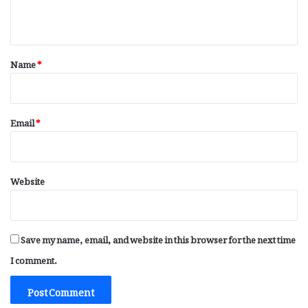
n
t
*
Name
*
Email
*
Website
Save my name, email, and website in this browser for the next time
I comment.