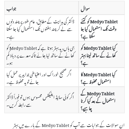
سوال
جواب
Medyo Tablet کو کتنے
ڈاکٹر کی ہدایت کے مطابق، عام طور پر چند دنوں
وقت تک استعمال کیا جا
سے لے کر چند ہفتوں تک استعمال کیا جا سکتا
سکتا ہے؟
ہے۔
کیا Medyo Tablet کو
جی ہاں، یہ بہتر ہوتا ہے کہ Medyo Tablet کو
کھانے کے ساتھ لینا بہتر
کھانے کے ساتھ لیا جائے تاکہ معدے پر دباؤ کم
ہے؟
ہو۔
کیا Medyo Tablet کا
اگر صحیح خوراک اور احتیاطی تدابیر پر عمل کیا
استعمال محفوظ ہے؟
جائے تو یہ محفوظ ہے۔
Medyo Tablet کے
اگر کوئی سائیڈ ایفیکٹس محسوس ہوں تو فوراً ڈاکٹر
استعمال کے بعد کیا کرنا
سے رابطہ کریں۔
چاہیے؟
ان سوالات کے جوابات سے آپ کو Medyo Tablet کے بارے میں بہتر