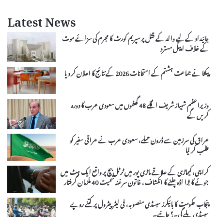
Latest News
جائیداد کے لیے والد کے قتل پر سپریم کورٹ کا مجرم کی سزائے موت
کے خلاف اپیل مسترد
پیکٹا نے جماعت ہشتم کے امتحانات 2026 کے نتائج کا اعلان کر دیا
وزیراعظم شہباز شریف اگلے 48 گھنٹوں میں سعودی عرب کا دورہ
کریں گے
عراق کی سرزمین سے ڈرون حملے، سعودی عرب نے عراقی سفیر کو
طلب کر لیا
کراچی، کیماڑی کے علاقے ماڑی پور میں ٹرٹل بیچ پر واقع ایک ہٹ میں
جوئے کا بڑا اڈہ چلنے کا انکشاف، خاتون سرغنہ سمیت 40 ملزمان گرفتار
پنجاب حکومت کا بائیکرز سبسڈی منصوبہ، فی لیٹر پیٹرول پر کتنے روپے
سبسڈی ملے گی۔؟ جانیے۔