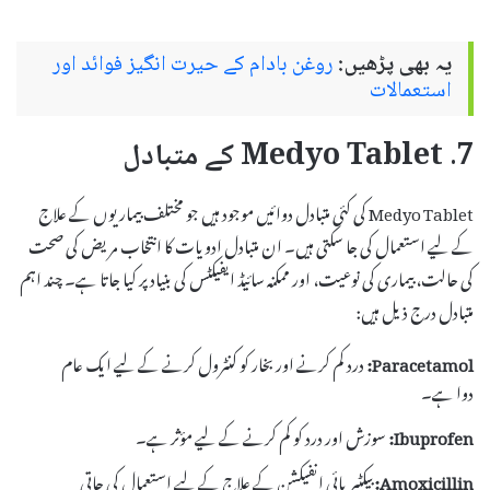
یہ بھی پڑھیں:
روغن بادام کے حیرت انگیز فوائد اور
استعمالات
7. Medyo Tablet کے متبادل
Medyo Tablet کی کئی متبادل دوائیں موجود ہیں جو مختلف بیماریوں کے علاج
کے لیے استعمال کی جا سکتی ہیں۔ ان متبادل ادویات کا انتخاب مریض کی صحت
کی حالت، بیماری کی نوعیت، اور ممکنہ سائیڈ ایفیکٹس کی بنیاد پر کیا جاتا ہے۔ چند اہم
متبادل درج ذیل ہیں:
Paracetamol:
درد کم کرنے اور بخار کو کنٹرول کرنے کے لیے ایک عام
دوا ہے۔
Ibuprofen:
سوزش اور درد کو کم کرنے کے لیے مؤثر ہے۔
Amoxicillin:
بیکٹیریائی انفیکشن کے علاج کے لیے استعمال کی جاتی