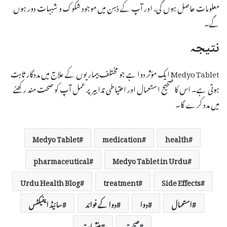
معلومات حاصل ہوں گی، اور آپ کے ذہن میں موجود شکوک و شبہات دور ہوں
گے۔
نتیجہ
Medyo Tablet ایک مؤثر دوا ہے جو مختلف بیماریوں کے علاج میں مددگار ثابت
ہوتی ہے۔ اس کا صحیح استعمال اور احتیاطی تدابیر پر عمل آپ کو صحت مند رکھنے
میں مدد کرے گا۔
Medyo Tablet
medication
health
pharmaceutical
Medyo Tablet in Urdu
Urdu Health Blog
treatment
Side Effects
استعمال
دوا
دوا کے فوائد
سائیڈ ایفیکٹس
صحت
منشیات