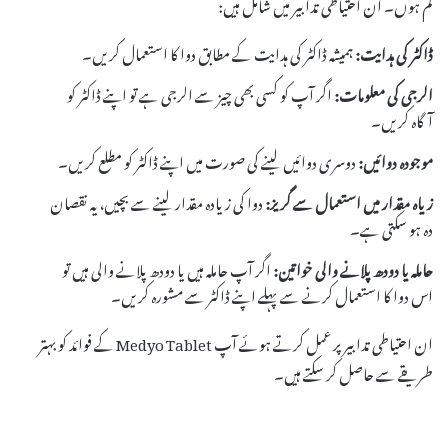
کم ہوں۔ ان احتیاطی تدابیر میں شامل ہیں:
ڈاکٹر کی ہدایت:
ہمیشہ ڈاکٹر کی ہدایت کے مطابق دوا کا استعمال کریں۔
الرجی کی معلومات:
اگر آپ کو کسی بھی چیز سے الرجی ہے تو اپنے ڈاکٹر کو
آگاہ کریں۔
موجودہ دوائیں:
دوسری دوائیں لینے کی صورت میں اپنے ڈاکٹر کو مطلع کریں۔
زیاہ مقدار میں استعمال سے گریز:
دوا کی زیادہ مقدار لینے سے بچیں، یہ نقصان
دہ ہو سکتی ہے۔
حاملہ یا دودھ پلانے والی خواتین:
اگر آپ حاملہ ہیں یا دودھ پلانے والی ہیں تو
اس دوا کا استعمال کرنے سے پہلے اپنے ڈاکٹر سے مشورہ کریں۔
ان احتیاطی تدابیر پر عمل کرتے ہوئے آپ Medyo Tablet کے فوائد کو بہتر
طریقے سے حاصل کر سکتے ہیں۔