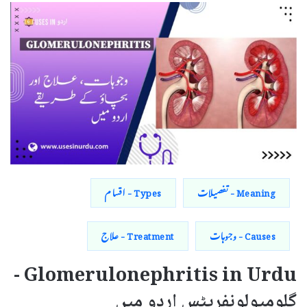
Meaning - تفصیلات
Types - اقسام
Causes - وجوہات
Treatment - علاج
Glomerulonephritis in Urdu -
گلومیولونفریٹس اردو میں