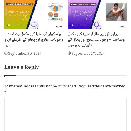
پولیو (پولیو مائیلیٹس) کی مکمل
واسکولر ڈیمنشیا کی مکمل وضاحت –
وضاحت – وجوہات، علاج اور بچاؤ کے
وجوہات، علاج اور بچاؤ کے طریقے اردو
طریقے اردو میں
میں
September 30, 2024
September 27, 2024
Leave a Reply
Your email address will not be published.
Required fields are marked
*
C
o
m
m