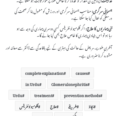
جسمانی سرگرمی:
مناسب جسمانی سرگرمی اور ورزش کو معمول بنا کر صحت کی
درستگی کو بحال کیا جا سکتا ہے۔
نئی بیماریوں کا علاج:
اگر گلومیولونفریٹس کسی دوسری بیماری کی وجہ سے ہو
رہا ہو تو اس بنیادی بیماری کا خاص علاج بھی کیا جائے گا۔
آخری طور پر، مریض کے حالت کی بہتری کے لیے باقاعدگی سے ڈاکٹر سے معائنہ اور
مشورہ کرنا ضروری ہے۔
complete explanation
causes
in Urdu
Glomerulonephritis
Urdu
treatment
prevention methods
بچاؤ
طریقے
علاج
گلومیولونفریٹس