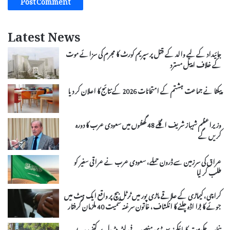
Latest News
جائیداد کے لیے والد کے قتل پر سپریم کورٹ کا مجرم کی سزائے موت
کے خلاف اپیل مسترد
پیکٹا نے جماعت ہشتم کے امتحانات 2026 کے نتائج کا اعلان کر دیا
وزیراعظم شہباز شریف اگلے 48 گھنٹوں میں سعودی عرب کا دورہ
کریں گے
عراق کی سرزمین سے ڈرون حملے، سعودی عرب نے عراقی سفیر کو
طلب کر لیا
کراچی، کیماڑی کے علاقے ماڑی پور میں ٹرٹل بیچ پر واقع ایک ہٹ میں
جوئے کا بڑا اڈہ چلنے کا انکشاف، خاتون سرغنہ سمیت 40 ملزمان گرفتار
پنجاب حکومت کا بائیکرز سبسڈی منصوبہ، فی لیٹر پیٹرول پر کتنے روپے