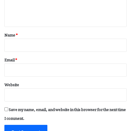
e
n
t
*
Name
*
Email
*
Website
Save my name, email, and website in this browser for the next time
I comment.