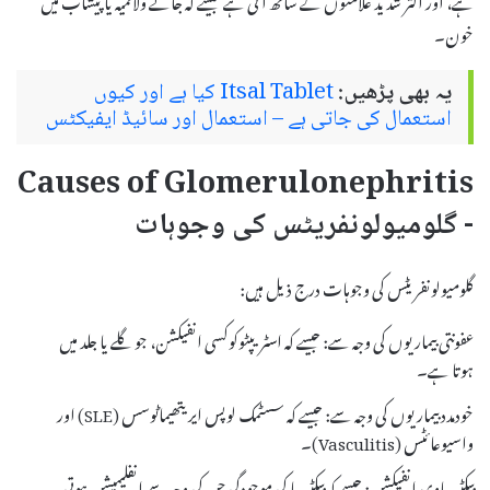
خون۔
یہ بھی پڑھیں:
Itsal Tablet کیا ہے اور کیوں
استعمال کی جاتی ہے – استعمال اور سائیڈ ایفیکٹس
Causes of Glomerulonephritis
- گلومیولونفریٹس کی وجوہات
گلومیولونفریٹس کی وجوہات درج ذیل ہیں:
عفونتی بیماریوں کی وجہ سے: جیسے کہ اسٹریپٹوکوکسی انفیکشن، جو گلے یا جلد میں
ہوتا ہے۔
خودمدد بیماریوں کی وجہ سے: جیسے کہ سسٹمک لوپس ایریتھیماٹوسس (SLE) اور
واسیوعائٹس (Vasculitis)۔
بیکٹیریاوی انفیکشن: جیسے کہ بیکٹیریا کی موجودگی جن کی وجہ سے انفلیمیشن ہوتی