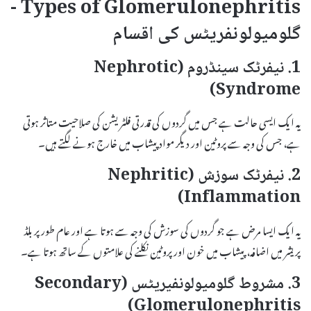
Types of Glomerulonephritis -
گلومیولونفریٹس کی اقسام
1. نیفرٹک سینڈروم (Nephrotic
Syndrome)
یہ ایک ایسی حالت ہے جس میں گردوں کی قدرتی فلٹریشن کی صلاحیت متاثر ہوتی
ہے، جس کی وجہ سے پروٹین اور دیگر مواد پیشاب میں خارج ہونے لگتے ہیں۔
2. نیفرٹک سوزش (Nephritic
Inflammation)
یہ ایک ایسا مرض ہے جو گردوں کی سوزش کی وجہ سے ہوتا ہے اور عام طور پر بلڈ
پریشر میں اضافہ، پیشاب میں خون اور پروٹین نکلنے کی علامتوں کے ساتھ ہوتا ہے۔
3. مشروط گلومیولونفیریٹس (Secondary
Glomerulonephritis)