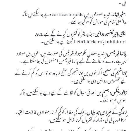
ہیں۔
اسٹیرائیڈز:
شدید صورتوں میں corticosteroids دیے جا سکتے ہیں تاکہ
مدافعتی نظام کی سوزش کو کم کیا جا سکے۔
اینٹی ہائپرٹینسیو دوائیں:
بلڈ پریشر کو کنٹرول کرنے کے لیے ACE
inhibitors یا beta blockers تجویز کیے جا سکتے ہیں۔
پلازما فیریسس:
شدید معتدل گلومیولونفریٹس کی صورت میں، خون میں موجود
زہریلے مادے کو نکالنے کے لیے پلازما فیریسس استعمال کیا جا سکتا ہے۔
پوٹاشیم کی سطح:
اگر خون میں پوٹاشیم کی سطح زیادہ ہو تو اس کو کم کرنے کے
لیے مخصوص دوائیں دی جا سکتی ہیں۔
ڈائوریٹکس:
جسم میں اضافی سیال کو نکالنے کے لیے دیے جا سکتے ہیں، تاکہ
سوجن کم ہو سکے۔
زندگی کے طرز میں تبدیلیاں:
نمک کی مقدار کو کم کرنا، متوازن غذائیت اختیار
کرنا اور پانی کی مقدار کو کنٹرول کرنا شامل ہو سکتے ہیں۔
غذائیت:
پروٹین کی مقدار کو محدود کرنا خاص طور پر مؤثر ثابت ہو سکتا ہے۔