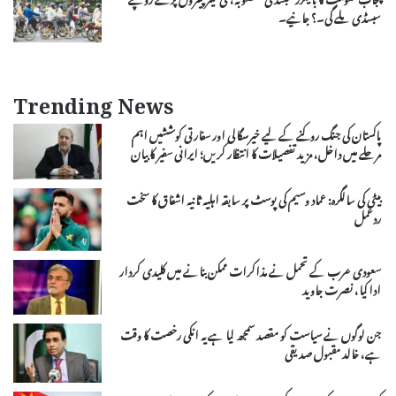
سبسڈی ملے گی۔؟ جانیے۔
Trending News
پاکستان کی جنگ روکنے کے لیے خیرسگالی اور سفارتی کوششیں اہم
مرحلے میں داخل، مزید تفصیلات کا انتظار کریں؛ ایرانی سفیر کا بیان
بیٹی کی سالگرہ: عماد وسیم کی پوسٹ پر سابقہ اہلیہ ثانیہ اشفاق کا سخت
ردعمل
سعودی عرب کے تحمل نے مذاکرات ممکن بنانے میں کلیدی کردار
ادا کیا، نصرت جاوید
جن لوگوں نے سیاست کو مقصد سمجھ لیا ہے یہ انکی رخصت کا وقت
ہے، خالد مقبول صدیقی