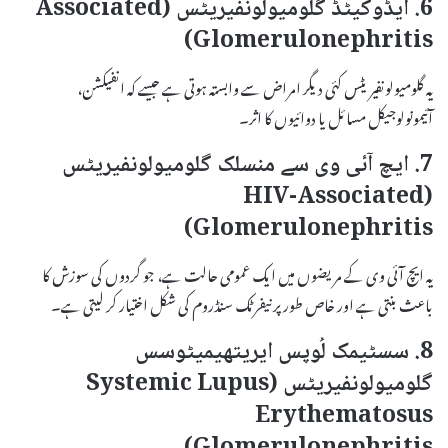
6. ایڈوکیٹڈ گلومیولونفیریٹس (Associated
Glomerulonephritis)
یہ گلومیولونفیریٹس کئی دیگر امراض سے وابستہ ہوتی ہے جیسے کہ انفیکشن،
آئیمونولوجیکل مسائل یا دوائیوں کا اثر۔
7. ایچ آئی وی سے منسلک گلومیولونفیریٹس
(HIV-Associated
Glomerulonephritis)
یہ ایچ آئی وی کے مریضوں میں ایک عمومی حالت ہے، جو گردوں کی سوزش کا
باعث بنتی ہے اور خاص طور پر نیفرٹک سنڈروم کی شکل اختیار کر لیتی ہے۔
8. سسٹیمک لُوپس ایریتھیمیٹوسس
گلومیولونفیریٹس (Systemic Lupus
Erythematosus