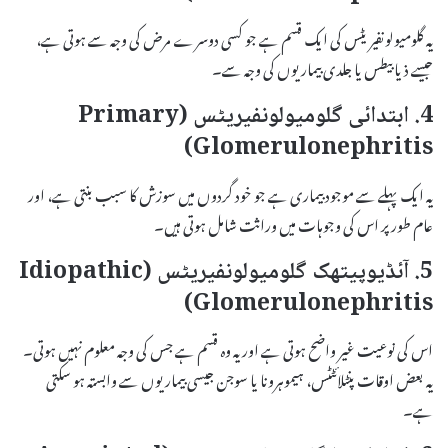
یہ گلومیولونفیریٹس کی ایک قسم ہے جو کسی دوسرے مرض کی وجہ سے ہوتی ہے،
جیسے ذیابیطس یا جلدی بیماریوں کی وجہ سے۔
4. ابتدائی گلومیولونفیریٹس (Primary
Glomerulonephritis)
یہ ایک پہلے سے موجود بیماری ہے جو خود گردوں میں سوزش کا سبب بنتی ہے، اور
عام طور پر اس کی وجوہات میں وراثت شامل ہوتی ہیں۔
5. آئڈیوپیتھک گلومیولونفیریٹس (Idiopathic
Glomerulonephritis)
اس کی نوعیت غیر واضح ہوتی ہے اور یہ وہ قسم ہے جس کی وجہ معلوم نہیں ہوتی۔
یہ بعض اوقات پنٹلائٹٹس، ہیموہرونا یا سوجن جیسی بیماریوں سے وابستہ ہو سکتی
ہے۔