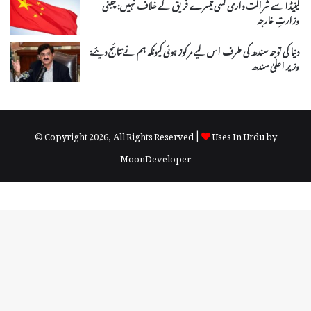
کینیڈا سے شراکت داری کسی تیسرے فریق کے خلاف نہیں: چینی
وزارتِ خارجہ
دنیا کی توجہ سندھ کی طرف اس لیے مرکوز ہوئی کیونکہ ہم نے نتائج دیئے:
وزیر اعلیٰ سندھ
© Copyright 2026, All Rights Reserved |
Uses In Urdu by
MoonDeveloper