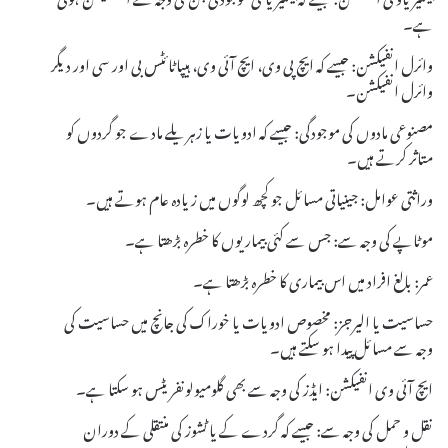
ہے۔
وائرل انفیکشن: جیسے کہ ایچ پی وی، ایچ آئی وی، ہیپاٹائٹس بی اور سی اور دیگر
وائرل انفیکشن۔
مصنوعی مادوں کی موجودگی: جیسے کہ ادویات یا زہریلے مادے جو گردوں کو
متاثر کرتے ہیں۔
وراثتی عوامل: جینیاتی مسائل جو کچھ لوگوں میں زیادہ عام ہوتے ہیں۔
موٹاپے کی وجہ سے: جس سے کئی بیماریوں کا خطرہ بڑھتا ہے۔
عمر: بالغ افراد میں اس بیماری کا خطرہ بڑھتا ہے۔
حساسیت یا الیرجز: مخصوص ادویات یا خوراک کی جانچ میں حساسیت کی
وجہ سے مسائل پیدا ہو سکتے ہیں۔
ایچ آئی وی انفیکشن: ایڈز کی وجہ سے بھی گلومیولونفریٹس ہو سکتا ہے۔
نقل و حمل کی وجہ سے: جیسے کہ گردے کے یا ٹشوز کی منتقلی کے دوران