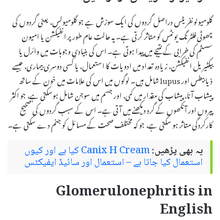
گلومیولونفریٹس دراصل گردوں کی ایک سوزش ہے جو گلومیولس، یعنی گردوں کی
چھوٹی فلٹرنگ یونٹس کو متاثر کرتی ہے۔ یہ حالت عام طور پر انفیکشن یا امیون
سسٹم کی خرابی کے نتیجے میں پیدا ہوتی ہے۔ اس کی بنیادی وجوہات میں وائرل یا
بیکٹیریل انفیکشن، زیادہ تعداد میں ادویات کا استعمال، یا کسی دوسری بیماری، جیسے
ذیابیطس اور lupus شامل ہیں۔ لوگوں میں اس کی علامات میں خون کے ساتھ
پیشاب آنا، پیشاب کی مقدار میں کمی، اور جسم میں سوجن شامل ہوسکتی ہے، جو اکثر
پیروں اور آنکھوں کے گرد دیکھنے میں آتی ہے۔ اس کے سبب گردوں کی صحیح
کارکردگی متاثر ہو سکتی ہے، جو کہ مختلف صحت کے مسائل کو جنم دے سکتی ہے۔
یہ بھی پڑھیں:
Canix H Cream کیا ہے اور کیوں
استعمال کیا جاتا ہے – استعمال اور سائیڈ ایفیکٹس
Glomerulonephritis in
English