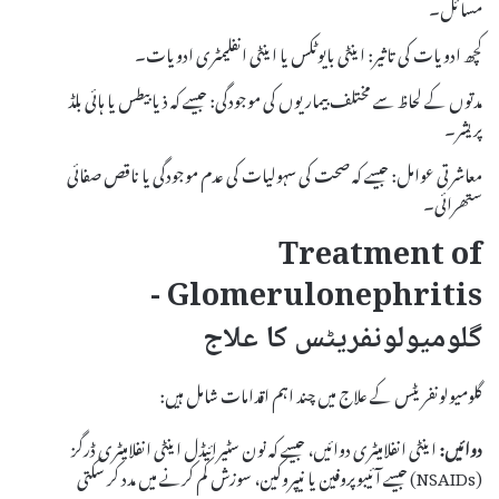
مسائل۔
کچھ ادویات کی تاثیر: اینٹی بایوٹکس یا اینٹی انفلیمٹری ادویات۔
مدتوں کے لحاظ سے مختلف بیماریوں کی موجودگی: جیسے کہ ذیابیطس یا ہائی بلڈ
پریشر۔
معاشرتی عوامل: جیسے کہ صحت کی سہولیات کی عدم موجودگی یا ناقص صفائی
ستھرائی۔
Treatment of
Glomerulonephritis -
گلومیولونفریٹس کا علاج
گلومیولونفریٹس کے علاج میں چند اہم اقدامات شامل ہیں:
دوائیں:
اینٹی انفلامیٹری دوائیں، جیسے کہ نون سٹیرائیڈل اینٹی انفلامیٹری ڈرگز
(NSAIDs) جیسے آئیبوپروفین یا نیپروکین، سوزش کم کرنے میں مدد کر سکتی