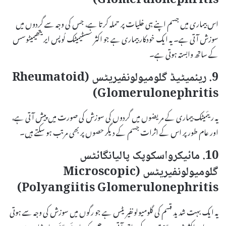
Glomerulonephritis)
اس بیماری میں جسم اپنے ہی خلیات پر حملہ کرتا ہے، جس کی وجہ سے گردوں میں
سوزش آتی ہے۔ یہ ایک خودکار بیماری ہے جو اکثر سسٹیمیٹک لُوپس ایریتھیمیٹوسس
کے ساتھ وابستہ ہوتی ہے۔
9. ریئمیٹیڈ گلومیولونفیریٹس (Rheumatoid
Glomerulonephritis)
یہ ریئمیٹک بیماری کے مریضوں میں گردوں کی سوزش کی صورت میں پیش آتی ہے،
اور عام طور پر اس کے اثرات جسم کے دیگر حصوں پر بھی مرتب ہو سکتے ہیں۔
10. مائیکرواسکوپک پالیانگائٹس
گلومیولونفیریٹس (Microscopic
Polyangiitis Glomerulonephritis)
یہ ایک بہت شدید قسم کی گلومیولونفیریٹس ہے جو رگوں میں سوزش کی وجہ سے ہوتی
ہے، اور اکثر شدید علامتوں کے ساتھ آتی ہے جیسے کہ جائے ولائمیہ یا پیشاب میں